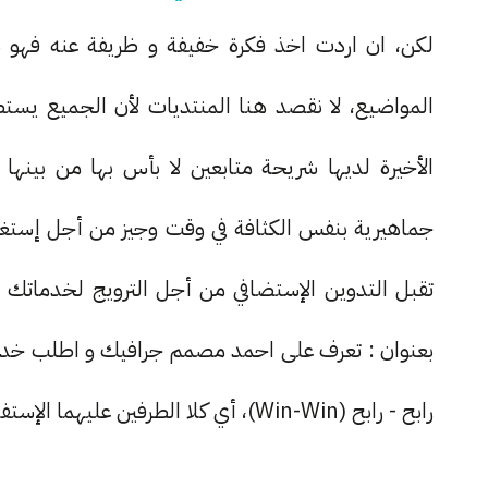
لكن، ان اردت اخذ فكرة خفيفة و ظريفة عنه فهو 
المواضيع، لا نقصد هنا المنتديات لأن الجميع يستط
الأخيرة لديها شريحة متابعين لا بأس بها من بينها
جماهيرية بنفس الكثافة في وقت وجيز من أجل إستغلا
تقبل التدوين الإستضافي من أجل الترويج لخدماتك ا
بعنوان : تعرف على احمد مصمم جرافيك و اطلب خدما
رابح - رابح (Win-Win)، أي كلا الطرفين عليهما الإستفادة، فكيف يمكن تحقيق ذلك ؟