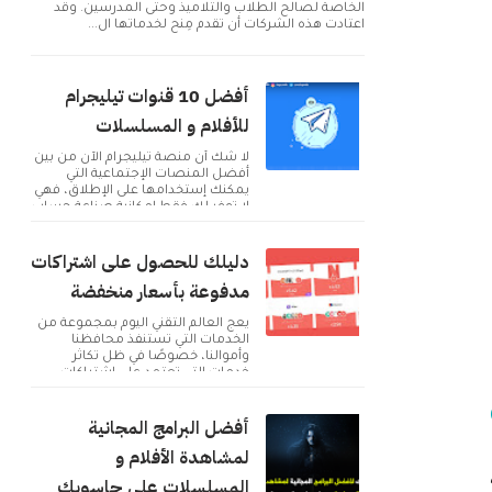
الخاصة لصالح الطلاب والتلاميذ وحتى المدرسين. وقد
اعتادت هذه الشركات أن تقدم مِنح لخدماتها ال...
أفضل 10 قنوات تيليجرام
للأفلام و المسلسلات
لا شك أن منصة تيليجرام الآن من بين
أفضل المنصات الإجتماعية التي
يمكنك إستخدامها على الإطلاق، فهي
لا توفر لك فقط إمكانية صناعة حساب
و التوا...
دليلك للحصول على اشتراكات
مدفوعة بأسعار منخفضة
يعج العالم التقني اليوم بمجموعة من
الخدمات التي تستنفذ محافظنا
وأموالنا، خصوصًا في ظل تكاثر
خدمات التي تعتمد على اشتراكات
شهرية للحصول على م...
أفضل البرامج المجانية
لمشاهدة الأفلام و
المسلسلات على حاسوبك