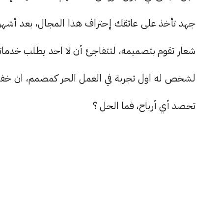
لشخص له اول تجربة في العمل الحر كمصمم، ان خف
تحصد أي أرباح، فما الحل ؟