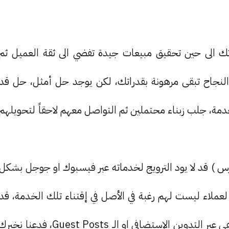
 الى حين تحقيق مبيعات جيدة تفضي الى ثقة العميل ثم
النجاح تبقى مرهونة بقدراتك، لكن يوجد حل أمثل، حل قد
دمة، جلب زبناء محتملين ثم التواصل معهم لاحقاً لتحويلهم
س ) قد لا يود الترويج لخدماته عبر فيسبوك او جوجل بشكل
لعملاء ليست لهم رغبة في الأصل في إقتناء تلك الخدمة، قد
تبحث كثيراً لتجد ان افضل طريقة للترويج لخدماتك هي عبر التدوين الإستضافي او الـ Guest Posts، فدعنا نخبر