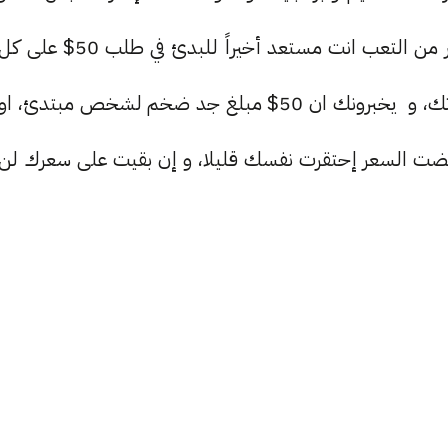
جهد تأخذ على عاتقك إحتراف هذا المجال، بعد أشهر من التعب انت مستعد أخيراً للبدئ في طلب 50$ على ك
شعار تقوم بتصميمه، لتتفاجئ أن لا احد يطلب خدماتك، و يخبرونك ان 50$ مبلغ جد ضخم لشخص مبتدئ، او
ضت السعر إحتقرت نفسك قليلا، و إن بقيت على سعرك لن