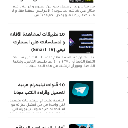
من منا لا يريد ان يحظى بجو من الهدوء و الراحة و فلم
مثالي على شاشة الحاسوب ؟ الأمر ليس معقدا حقا، و لا
ملاذ صعب إطلاقا و يمكن تحقيقه بأبس...
10 تطبيقات لمشاهدة الأفلام
والمسلسلات على السمارت
تيفي (Smart TV)
بلا شك أن مشاهدة الأفلام والمسلسلات على شاشات
التلفاز الذكية أو الـ Smart TV لها طبعها الخاص، ولذتها
الخاصة. وفور أن ترتشف من هذه اللذة سيك...
10 قنوات تيليجرام عربية
لتحميل وقراءة الكتب مجانا
لمنصة تيليجرام استخدامات متعددة،
لكن واحدة من بين أفضل ميزاته هو
امتلاكه لخاصية قنوات تيليجرام التي
تشارك محتوى مختلف ومتنوع بشكل
دائم. ولك...