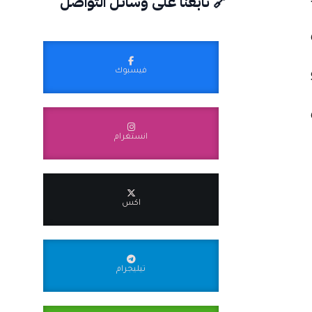
🔗 تابعنا على وسائل التواصل
ل
فيسبوك
انستغرام
اكس
تيليجرام