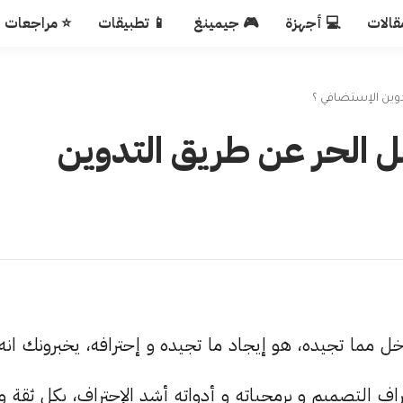
قالات
💻 أجهزة
🎮 جيمينغ
📱 تطبيقات
⭐ مراجعات
دوين الإستضافي ؟
ل الحر عن طريق التدوين
ل مما تجيده، هو إيجاد ما تجيده و إحترافه، يخبرونك انه
ف التصميم و برمجياته و أدواته أشد الإحتراف، بكل ثقة و