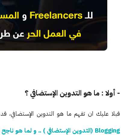
- أولا : ما هو التدوين الإستضافي ؟
قبلا عليك ان تفهم ما هو التدوين الإستضافي، ق
Blogging (التدوين الإستضافي ) .. و لما هو ناجح غربيا ، و فاشل عربيا ؟!