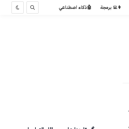
👩‍💻 برمجة
🤖ذكاء اصطناعي