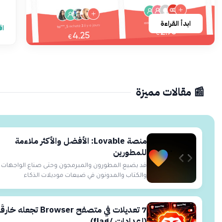
ابدأ القراءة
اق
📰 مقالات مميزة
منصة Lovable: الأفضل والأكثر ملاءمة
للمطورين
قد يضيع المطورون والمبرمجون وحتى صناع الواجهات
والكتاب والمدونون في ضيعات موديلات الذكاء
الاصطناعي ا...
7 تعديلات في متصفح Browser تجعله خارقً
(إعدادات /flag)