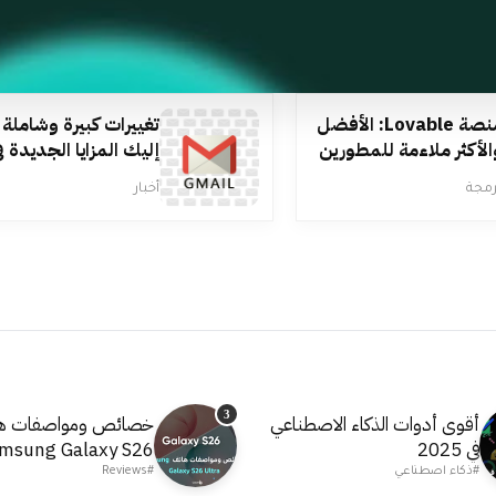
منصة Lovable: الأفضل
تغييرات كبيرة وشاملة
الأكثر ملاءمة للمطورين
إليك المزايا الجديدة ف
خدمة Gmail
رمجة
أخبار
3
أقوى أدوات الذكاء الاصطناعي
خصائص ومواصفات ه
في 2025
msung Galaxy S26
Ultra
#ذكاء اصطناعي
#Reviews