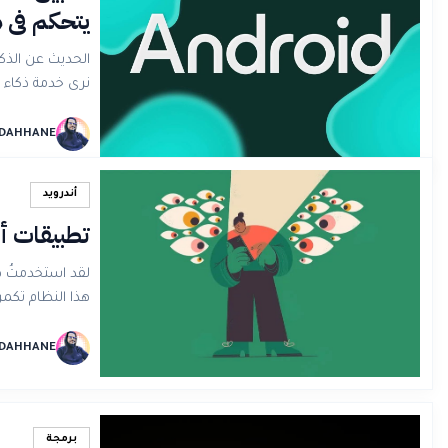
يتحكم في 
نرى خدمة ذكاء
 DAHHANE
أندرويد
تطبيقات أ
هذا النظام تكمن
 DAHHANE
برمجة