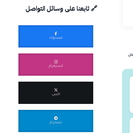
🔗 تابعنا على وسائل التواصل
فيسبوك
كل
انستغرام
اكس
تيليجرام