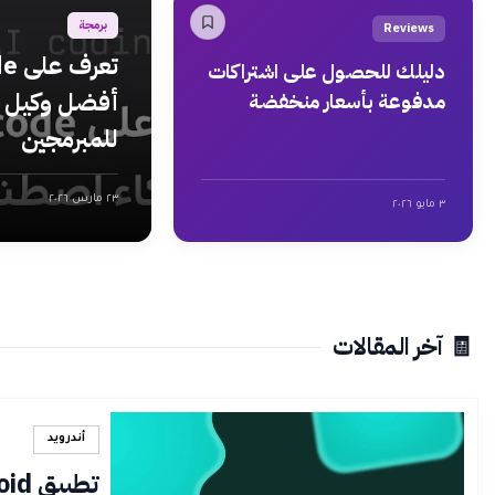
برمجة
Reviews
دليلك للحصول على اشتراكات
أفضل وكيل ذ
مدفوعة بأسعار منخفضة
للمبرمجين
٢٣ مارس ٢٠٢٦
٣ مايو ٢٠٢٦
🧾 آخر المقالات
أندرويد