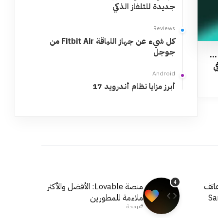
جديدة للتلفاز الذكي
Reviews
كل شيء عن جهاز اللياقة Fitbit Air من
جوجل
 …
ي
Android
أبرز مزايا نظام أندرويد 17
4
اتف
منصة Lovable: الأفضل والأكثر
Sa
ملاءمة للمطورين
#برمجة