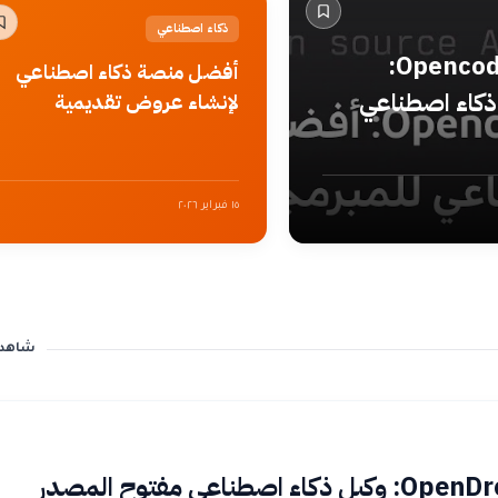
ذكاء اصطناعي
تعرف على Opencode:
أفضل منصة ذكاء اصطناعي
كاء اصطناعي
لإنشاء عروض تقديمية
١٥ فبراير ٢٠٢٦
شاهد 
تطبيق OpenDroid: وكيل ذكاء اصطناعي مفتوح المصدر