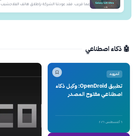
عما قريب. فقد عودتنا الشركة بإطلاق هاتف الفلاجشيب
ا...
🤖 ذكاء اصطناعي
أندرويد
تطبيق OpenDroid: وكيل ذكاء
اصطناعي مفتوح المصدر
يتحكم في هاتفك
٦ أغسطس ٢٠٢٦