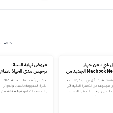
شاهد ال
ل شيء عن جهاز
عروض نهاية السنة:
Macbook Neo الجديد من
ترخيص مدى الحياة لنظام
بل
الويندوز بسعر خرافي !
فت شركة آبل في مؤتمرها الأخير
نحن على أعتاب نهاية سنة 2025،
 مجموعة من الأجهزة الذكية التي
الفترة المعروفة بالهدايا والجوائز
ضاف إلى ترسانة الأجهزة التابعة
والتخفيضات القوية والمهمة. من
ا. وانصبت أعين المتابعين
بينها التخفيض الأشهر على موقعن
لناظرين بالضبط لجهاز Ma...
للحصول على تراخيص مدى ال...