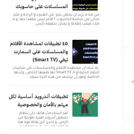
المسلسلات على حاسوبك
من منا لا يريد ان يحظى بجو من الهدوء و الراحة و فلم
مثالي على شاشة الحاسوب ؟ الأمر ليس معقدا حقا، و لا
ملاذ صعب إطلاقا و يمكن تحقيقه بأبس...
10 تطبيقات لمشاهدة الأفلام
والمسلسلات على السمارت
تيفي (Smart TV)
بلا شك أن مشاهدة الأفلام والمسلسلات على شاشات
التلفاز الذكية أو الـ Smart TV لها طبعها الخاص، ولذتها
الخاصة. وفور أن ترتشف من هذه اللذة سيك...
وة
تطبيقات أندرويد أساسية لكل
مهتم بالأمان والخصوصية
لقد استخدمتُ هاتف ذكي بنظام
تشغيل أندرويد لفترة طويلة من
الزمن، و إحدى أبرز نقاط قوة هذا
النظام تكمن في مرونته الكبيرة
وإمكانية تخصيصه بما ...