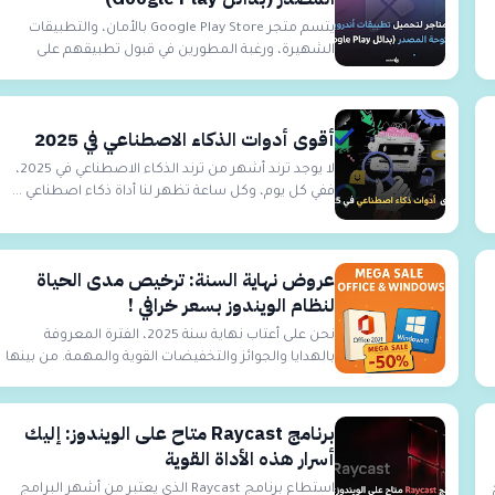
يتسم متجر Google Play Store بالأمان، والتطبيقات
الشهيرة، ورغبة المطورين في قبول تطبيقهم على
المتجر ل...
أقوى أدوات الذكاء الاصطناعي في 2025
لا يوجد ترند أشهر من ترند الذكاء الاصطناعي في 2025،
ففي كل يوم، وكل ساعة تظهر لنا أداة ذكاء اصطناعي ...
عروض نهاية السنة: ترخيص مدى الحياة
لنظام الويندوز بسعر خرافي !
نحن على أعتاب نهاية سنة 2025، الفترة المعروفة
بالهدايا والجوائز والتخفيضات القوية والمهمة. من بينها
...
برنامج Raycast متاح على الويندوز: إليك
أسرار هذه الأداة القوية
استطاع برنامج Raycast الذي يعتبر من أشهر البرامج