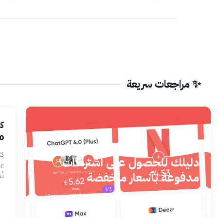
✨ مراجعات سريعة
ك
آ
كش
دليلك للحصول على اشتراكات
عن
مدفوعة بأسعار منخفضة
تُ
له
يعج العالم التقني اليوم بمجموعة من الخدمات التي تستنفذ
وا
محافظنا وأموالنا، خصوصًا في ظل تكاثر خدمات التي تعتمد
على اشتراكا...