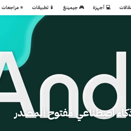
قالات
💻 أجهزة
🎮 جيمينغ
📱 تطبيقات
⭐ مراجعات
OpenD: وكيل ذكاء اصطناعي مفتوح المصدر