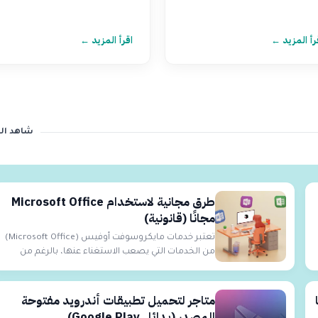
رأ المزيد ←
اقرأ المزيد ←
شاهد ال
طرق مجانية لاستخدام Microsoft Office
مجانًا (قانونية)
تعتبر خدمات مايكروسوفت أوفيس (Microsoft Office)
من الخدمات التي يصعب الاستغناء عنها، بالرغم من
وجود ...
ا
متاجر لتحميل تطبيقات أندرويد مفتوحة
المصدر (بدائل Google Play)