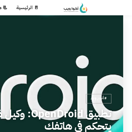
🚪 الرئيسية
📃 م
#أندرويد
تطبيق roid
يتحكم في هاتفك