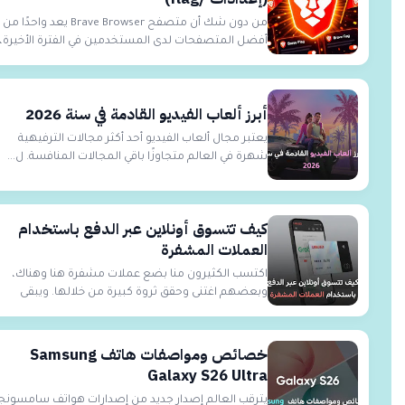
من دون شك أن متصفح Brave Browser يعد واحدًا من
أفضل المتصفحات لدى المستخدمين في الفترة الأخيرة،
إذ ا...
أبرز ألعاب الفيديو القادمة في سنة 2026
يعتبر مجال ألعاب الفيديو أحد أكثر مجالات الترفيهية
شهرة في العالم متجاوزًا باقي المجالات المنافسة. ل...
كيف تتسوق أونلاين عبر الدفع باستخدام
العملات المشفرة
اكتسب الكثيرون منا بضع عملات مشفرة هنا وهناك،
وبعضهم اغتنى وحقق ثروة كبيرة من خلالها. ويبقى
الحاجز ا...
خصائص ومواصفات هاتف Samsung
Galaxy S26 Ultra
يترقب العالم إصدار جديد من إصدارات هواتف سامسونج