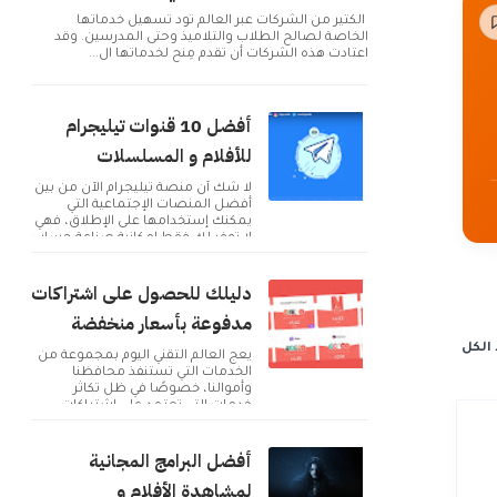
الكثير من الشركات عبر العالم تود تسهيل خدماتها
الخاصة لصالح الطلاب والتلاميذ وحتى المدرسين. وقد
اعتادت هذه الشركات أن تقدم مِنح لخدماتها ال...
أفضل 10 قنوات تيليجرام
للأفلام و المسلسلات
لا شك أن منصة تيليجرام الآن من بين
أفضل المنصات الإجتماعية التي
يمكنك إستخدامها على الإطلاق، فهي
لا توفر لك فقط إمكانية صناعة حساب
و التوا...
دليلك للحصول على اشتراكات
مدفوعة بأسعار منخفضة
الكل
يعج العالم التقني اليوم بمجموعة من
الخدمات التي تستنفذ محافظنا
وأموالنا، خصوصًا في ظل تكاثر
خدمات التي تعتمد على اشتراكات
شهرية للحصول على م...
أفضل البرامج المجانية
لمشاهدة الأفلام و