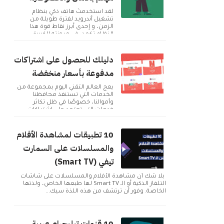
لقد استخدمتُ هاتف ذكي بنظام
تشغيل أندرويد لفترة طويلة من
الزمن، و إحدى أبرز نقاط قوة هذا
النظام تكمن في مرونته الكبيرة
وإمكانية تخصيصه بما ...
دليلك للحصول على اشتراكات
مدفوعة بأسعار منخفضة
يعج العالم التقني اليوم بمجموعة من
الخدمات التي تستنفذ محافظنا
وأموالنا، خصوصًا في ظل تكاثر
خدمات التي تعتمد على اشتراكات
شهرية للحصول على م...
10 تطبيقات لمشاهدة الأفلام
والمسلسلات على السمارت
تيفي (Smart TV)
بلا شك أن مشاهدة الأفلام والمسلسلات على شاشات
التلفاز الذكية أو الـ Smart TV لها طبعها الخاص، ولذتها
الخاصة. وفور أن ترتشف من هذه اللذة سيك...