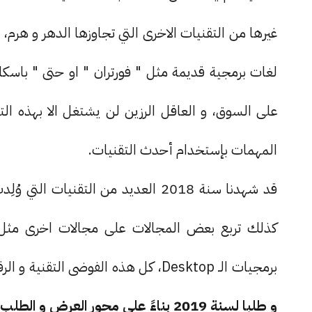
غيرها من التقنيات الاخرى التي تجاوزها الدهر و هرم،
لغات برمجية قديمة مثل " فورتران " او حتى " باسكا
على السوق، و العاقل الرزين لن يشتغل الا بهذه الت
المهمات بإستخدام أحدث التقنيات.
قد شهدنا سنة 2018 العديد من التقني
كذلك تربع بعض المجالات على مجالات اخرى مثل ا
برمجيات الـ Desktop، كل هذه الفوضى التقنية و الرقمية تحيلنا الى طرح السؤال الأهم :
و طلبا لسنة 2019 بناءً على محور العرض و الطلب ؟