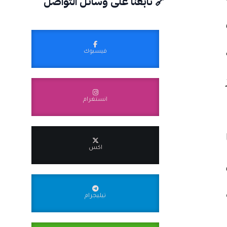
🔗 تابعنا على وسائل التواصل
فيسبوك
انستغرام
اكس
تيليجرام