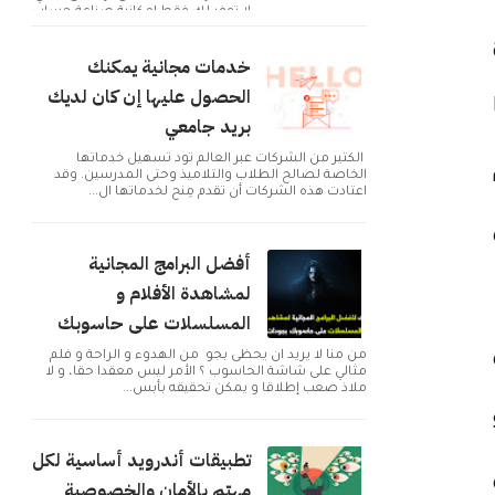
لا توفر لك فقط إمكانية صناعة حساب
و التوا...
خدمات مجانية يمكنك
الحصول عليها إن كان لديك
بريد جامعي
الكثير من الشركات عبر العالم تود تسهيل خدماتها
الخاصة لصالح الطلاب والتلاميذ وحتى المدرسين. وقد
اعتادت هذه الشركات أن تقدم مِنح لخدماتها ال...
أفضل البرامج المجانية
لمشاهدة الأفلام و
المسلسلات على حاسوبك
من منا لا يريد ان يحظى بجو من الهدوء و الراحة و فلم
مثالي على شاشة الحاسوب ؟ الأمر ليس معقدا حقا، و لا
ملاذ صعب إطلاقا و يمكن تحقيقه بأبس...
تطبيقات أندرويد أساسية لكل
مهتم بالأمان والخصوصية