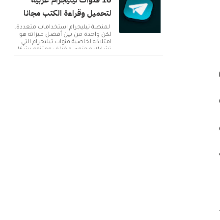
10 قنوات تيليجرام عربية
لتحميل وقراءة الكتب مجانا
لمنصة تيليجرام استخدامات متعددة،
لكن واحدة من بين أفضل ميزاته هو
امتلاكه لخاصية قنوات تيليجرام التي
تشارك محتوى مختلف ومتنوع بشكل
دائم. ولك...