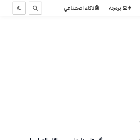
👩‍💻 برمجة
🤖ذكاء اصطناعي