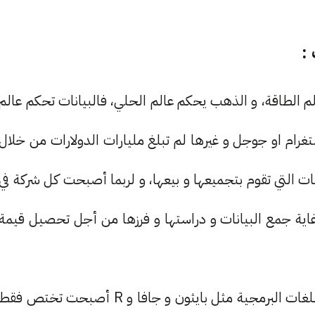
الم الطاقة، و الذهب يحكم عالم الحلي، فالبيانات تحكم عالم
تغرام او جوجل و غيرها لم تبلغ مليارات الدولارات من خلال
نات التي تقوم بتجميعها و بيعها، و لربما أصبحت كل شركة في
اية جمع البيانات و دراستها و فرزها من أجل تحصيل قيمة
برمجيا، هذا المجال أصبح مطلوبا بكثرة، بل حتى ان اللغات البرمجية مثل بايثون و جافا و R أصبحت تختص فقط