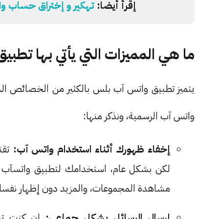
إقرأ أيضا:
تهكير و إختراق حساب واتس آب (Whatsapp) ..
ما هي المميزات التي يأتي بها تط
يتميز تطبيق واتس آب بلس بالكثير من الخصائص الم
واتس آب الرسمية، ونذكر منها:
إخفاء ظهورك أثناء استخدام واتس آب:
تقني
لكن بشكل عام، استخدامك لتطبيق واتسآب ب
مشاهدة المجموعات، والمزيد دون إظهار نفسك
إرسال الرسائل بشكل جماعي:
إن كنت تري