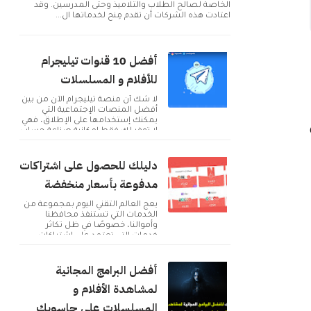
الخاصة لصالح الطلاب والتلاميذ وحتى المدرسين. وقد
اعتادت هذه الشركات أن تقدم مِنح لخدماتها ال...
أفضل 10 قنوات تيليجرام
للأفلام و المسلسلات
لا شك أن منصة تيليجرام الآن من بين
أفضل المنصات الإجتماعية التي
يمكنك إستخدامها على الإطلاق، فهي
لا توفر لك فقط إمكانية صناعة حساب
و التوا...
دليلك للحصول على اشتراكات
مدفوعة بأسعار منخفضة
يعج العالم التقني اليوم بمجموعة من
الخدمات التي تستنفذ محافظنا
وأموالنا، خصوصًا في ظل تكاثر
خدمات التي تعتمد على اشتراكات
شهرية للحصول على م...
أفضل البرامج المجانية
لمشاهدة الأفلام و
المسلسلات على حاسوبك