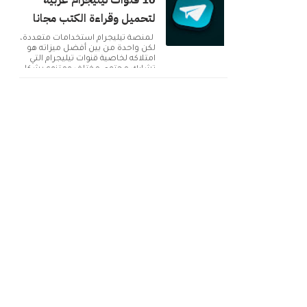
10 قنوات تيليجرام عربية
لتحميل وقراءة الكتب مجانا
لمنصة تيليجرام استخدامات متعددة،
لكن واحدة من بين أفضل ميزاته هو
امتلاكه لخاصية قنوات تيليجرام التي
تشارك محتوى مختلف ومتنوع بشكل
دائم. ولك...