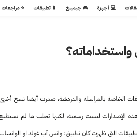
قالات
💻 أجهزة
🎮 جيمينغ
📱 تطبيقات
⭐ مراجعات
واستخداماته؟
ات الخاصة بالمراسلة والدردشة، صدرت أيضا نسخ أخرى
ذه الإصدارات ليست رسمية، لكنها تجلب ما لم يستطيع
بيقات التي ظهرت كان تطبيق: واتس آب غولد او الواتساب