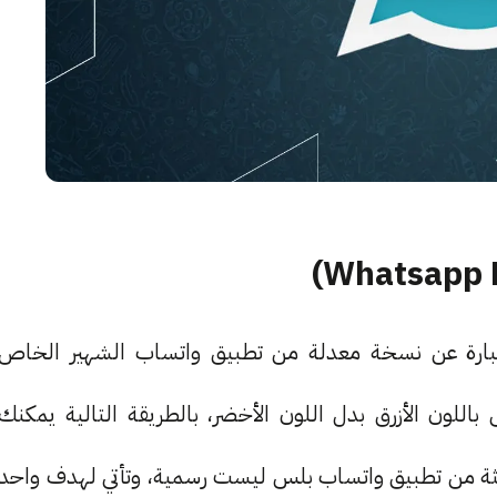
س آب بلس او Whastapp Plus هو عبارة عن نسخة معدلة من تطبيق واتساب الشهير الخاص
باللون الأزرق بدل اللون الأخضر، بالطريقة التالية يمكنك
يثة من تطبيق واتساب بلس ليست رسمية، وتأتي لهدف واحد