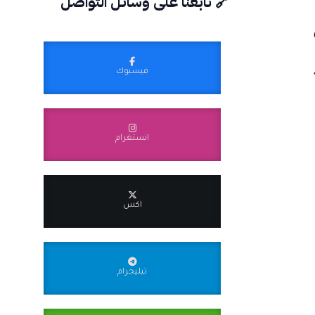
🔗 تابعنا على وسائل التواصل
فيسبوك
انستغرام
اكس
تيليجرام