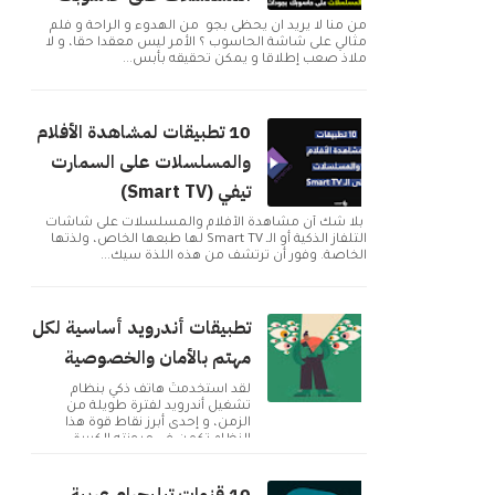
من منا لا يريد ان يحظى بجو من الهدوء و الراحة و فلم
مثالي على شاشة الحاسوب ؟ الأمر ليس معقدا حقا، و لا
ملاذ صعب إطلاقا و يمكن تحقيقه بأبس...
10 تطبيقات لمشاهدة الأفلام
والمسلسلات على السمارت
تيفي (Smart TV)
بلا شك أن مشاهدة الأفلام والمسلسلات على شاشات
التلفاز الذكية أو الـ Smart TV لها طبعها الخاص، ولذتها
الخاصة. وفور أن ترتشف من هذه اللذة سيك...
تطبيقات أندرويد أساسية لكل
مهتم بالأمان والخصوصية
لقد استخدمتُ هاتف ذكي بنظام
تشغيل أندرويد لفترة طويلة من
الزمن، و إحدى أبرز نقاط قوة هذا
النظام تكمن في مرونته الكبيرة
وإمكانية تخصيصه بما ...