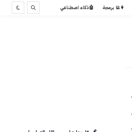
👩‍💻 برمجة
🤖ذكاء اصطناعي