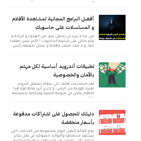
ال...
أفضل البرامج المجانية لمشاهدة الأفلام
و المسلسلات على حاسوبك
من منا لا يريد ان يحظى بجو من الهدوء و الراحة و
فلم مثالي على شاشة الحاسوب ؟ الأمر ليس معقدا
حقا، و لا ملاذ صعب إطلاقا و يمكن تحقيقه بأبس...
تطبيقات أندرويد أساسية لكل مهتم
بالأمان والخصوصية
لقد استخدمتُ هاتف ذكي بنظام تشغيل أندرويد
لفترة طويلة من الزمن، و إحدى أبرز نقاط قوة هذا
النظام تكمن في مرونته الكبيرة وإمكانية تخصيصه
بما ...
دليلك للحصول على اشتراكات مدفوعة
بأسعار منخفضة
يعج العالم التقني اليوم بمجموعة من الخدمات التي
تستنفذ محافظنا وأموالنا، خصوصًا في ظل تكاثر
خدمات التي تعتمد على اشتراكات شهرية للحصول