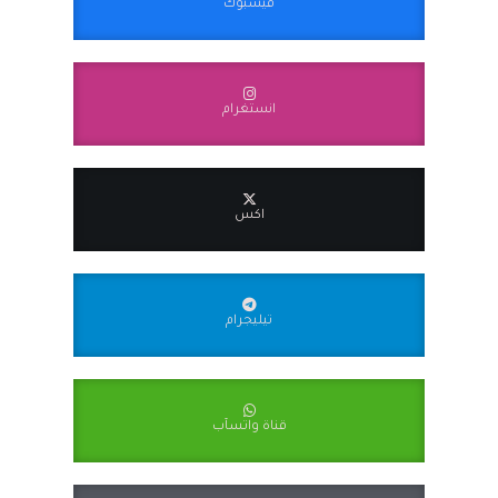
فيسبوك
انستغرام
اكس
تيليجرام
قناة واتسآب