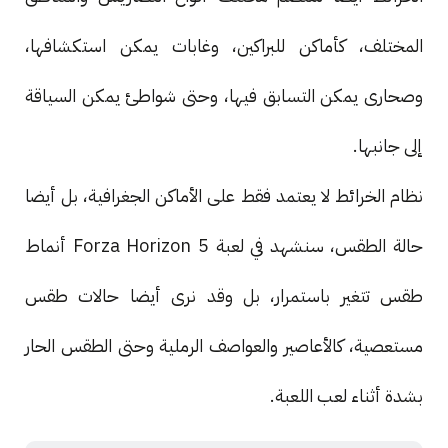
المختلف، كأماكن للبراكين، وغابات يمكن استكشافها،
وصحارى يمكن التسابق فيها، وحتى شواطئ يمكن السياقة
إلى جانبها.
نظام الخرائط لا يعتمد فقط على الأماكن الجغرافية، بل أيضا
حالة الطقس، سنشهد في لعبة Forza Horizon 5 أنماط
طقس تتغير باستمرار، بل وقد نرى أيضا حالات طقس
مستعصية، كالأعاصير والعواصف الرملية وحتى الطقس الحار
بشدة أثناء لعب اللعبة.