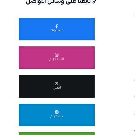
🔗 تابعنا على وسائل التواصل
فيسبوك
انستغرام
اكس
تيليجرام