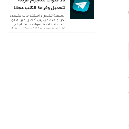
10 قنوات تيليجرام عربية
لتحميل وقراءة الكتب مجانا
لمنصة تيليجرام استخدامات متعددة،
لكن واحدة من بين أفضل ميزاته هو
امتلاكه لخاصية قنوات تيليجرام التي
تشارك محتوى مختلف ومتنوع بشكل
دائم. ولك...