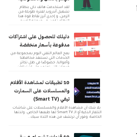
ماً
لقد استخدمتُ هاتف ذكي بنظام
تشغيل أندرويد لفترة طويلة من
الزمن، و إحدى أبرز نقاط قوة هذا
النظام تكمن في مرونته الكبيرة
وإمكانية تخصيصه بما ...
دليلك للحصول على اشتراكات
مدفوعة بأسعار منخفضة
يعج العالم التقني اليوم بمجموعة من
الخدمات التي تستنفذ محافظنا
وأموالنا، خصوصًا في ظل تكاثر
خدمات التي تعتمد على اشتراكات
شهرية للحصول على م...
10 تطبيقات لمشاهدة الأفلام
والمسلسلات على السمارت
تيفي (Smart TV)
بلا شك أن مشاهدة الأفلام والمسلسلات على شاشات
التلفاز الذكية أو الـ Smart TV لها طبعها الخاص، ولذتها
الخاصة. وفور أن ترتشف من هذه اللذة سيك...