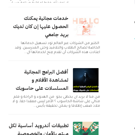
لا توفر لك فقط إمكانية صناعة حساب
و التوا...
خدمات مجانية يمكنك
الحصول عليها إن كان لديك
بريد جامعي
الكثير من الشركات عبر العالم تود تسهيل خدماتها
الخاصة لصالح الطلاب والتلاميذ وحتى المدرسين. وقد
اعتادت هذه الشركات أن تقدم مِنح لخدماتها ال...
أفضل البرامج المجانية
لمشاهدة الأفلام و
المسلسلات على حاسوبك
من منا لا يريد ان يحظى بجو من الهدوء و الراحة و فلم
مثالي على شاشة الحاسوب ؟ الأمر ليس معقدا حقا، و لا
ملاذ صعب إطلاقا و يمكن تحقيقه بأبس...
تطبيقات أندرويد أساسية لكل
مهتم بالأمان والخصوصية