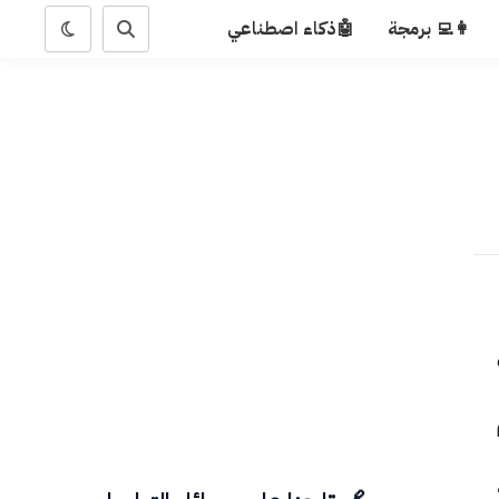
👩‍💻 برمجة
🤖ذكاء اصطناعي