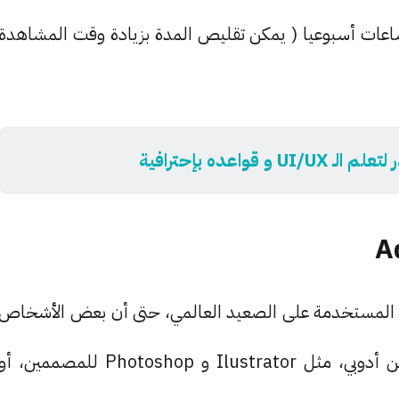
رس، ويمكنك إنهائه في فترة 6 أشهر بمعدل 10 ساعات أسبوعيا ( يمكن تقليص المدة بزيادة وقت المشاهدة
 قواعده بإحترافية
البرمجيات المستخدمة على الصعيد العالمي، حتى أن بعض الأشخاص
مهنتهم وأعمالهم تنحصر كليا على برمجية واحدة من أدوبي، مثل Ilustrator و Photoshop للمصممين، أ