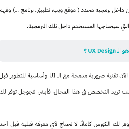
ع المستخدمين داخل برمجية محدد ( موقع ويب، تطبيق، برنامج ...) وفهم
لتي سيحتاجها المستخدم داخل تلك البرمجية.
لـ UX Design ؟
سابقاً، لم يكن هناك اي اهتمام بالـ UX لكنه أضحى الآن تقنية ضرورية مدمجة مع الـ UI وأساسية للتطوير قبل
كنت تريد التخصص في هذا المجال، فأبشر، فجوجل توفر لك
ل عليها من منصة Coursera، التي توفر لك الكورس كاملاً. لا تحتاج لأي معرفة قبلية قبل أخذ