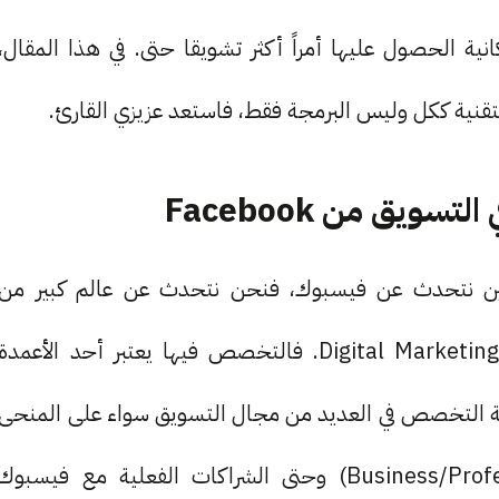
ية الحصول عليها أمراً أكثر تشويقا حتى. في هذا المقال،
تقنية ككل وليس البرمجة فقط، فاستعد عزيزي القارئ.
ين نتحدث عن فيسبوك، فنحن نتحدث عن عالم كبير من
المحتوى الخاص بالتسويق عبر الإنترنت ومجال الـ Digital Marketing. فالتخصص فيها يعتبر أحد الأعمدة
ي هذا المجال. تتيح لك Facebook إمكانية التخصص في العديد من مجال التسويق سواء على المنحى
الفردي، أو بالنسبة للتخصص المهني (Business/Professionals) وحتى الشراكات الفعلية مع فيسبوك