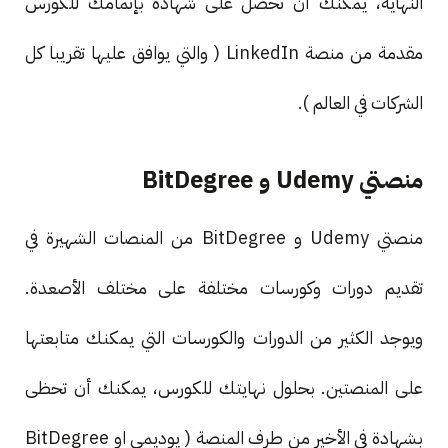
النهاية، يمكنك أن تحصل على شهادة بإتمامك للكورس
مقدمة من منصة LinkedIn ( والتي يوافق عليها تقريبا كل
الشركات في العالم ).
منصتي Udemy و BitDegree
منصتي Udemy و BitDegree من المنصات الشهيرة في
تقديم دورات وكورسات مختلفة على مختلف الأصعدة.
ويوجد الكثير من الدورات والكورسات التي يمكنك متابعتها
على المنصتين. بحلول نهايتك للكورس، يمكنك أن تحظى
بشهادة في الأخير من طرف المنصة ( يوديمي او BitDegree