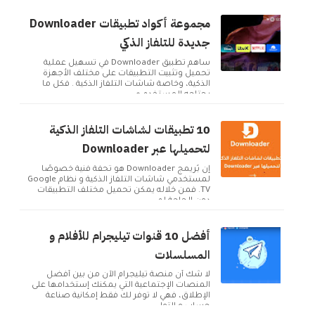
مجموعة أكواد تطبيقات Downloader
جديدة للتلفاز الذكي
ساهم تطبيق Downloader في تسهيل عملية
تحميل وتثبيت التطبيقات على مختلف الأجهزة
الذكية، وخاصة شاشات التلفاز الذكية . فكل ما
يحتاجه المستخدم ه...
10 تطبيقات لشاشات التلفاز الذكية
لتحميلها عبر Downloader
إن بُريمج Downloader هو تحفة فنية خصوصًا
لمستخدمي شاشات التلفاز الذكية و نظام Google
TV. فمن خلاله يمكن تحميل مختلف التطبيقات
دون الحاجة لم...
أفضل 10 قنوات تيليجرام للأفلام و
المسلسلات
لا شك أن منصة تيليجرام الآن من بين أفضل
المنصات الإجتماعية التي يمكنك إستخدامها على
الإطلاق، فهي لا توفر لك فقط إمكانية صناعة
حساب و التوا...