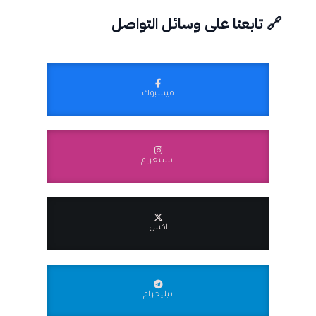
🔗 تابعنا على وسائل التواصل
فيسبوك
انستغرام
اكس
تيليجرام