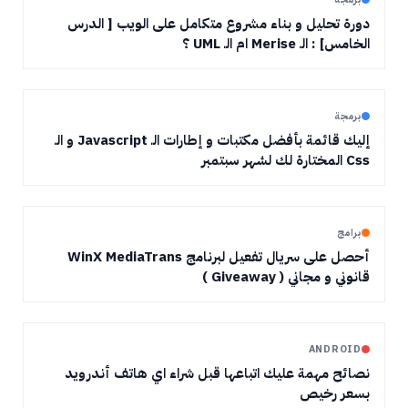
دورة تحليل و بناء مشروع متكامل على الويب [ الدرس
الخامس] : الـ Merise ام الـ UML ؟
برمجة
إليك قائمة بأفضل مكتبات و إطارات الـ Javascript و الـ
Css المختارة لك لشهر سبتمبر
برامج
أحصل على سريال تفعيل لبرنامج WinX MediaTrans
قانوني و مجاني ( Giveaway )
ANDROID
نصائح مهمة عليك اتباعها قبل شراء اي هاتف أندرويد
بسعر رخيص