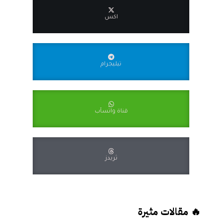
اكس
تيليجرام
قناة واتسآب
ثريدز
🔥 مقالات مثيرة