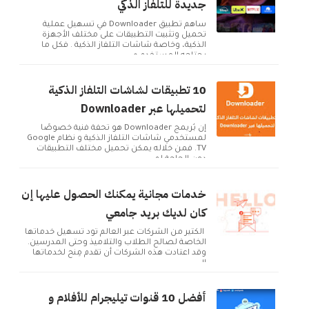
جديدة للتلفاز الذكي
ساهم تطبيق Downloader في تسهيل عملية
تحميل وتثبيت التطبيقات على مختلف الأجهزة
الذكية، وخاصة شاشات التلفاز الذكية . فكل ما
يحتاجه المستخدم ه...
10 تطبيقات لشاشات التلفاز الذكية
لتحميلها عبر Downloader
إن بُريمج Downloader هو تحفة فنية خصوصًا
لمستخدمي شاشات التلفاز الذكية و نظام Google
TV. فمن خلاله يمكن تحميل مختلف التطبيقات
دون الحاجة لم...
خدمات مجانية يمكنك الحصول عليها إن
كان لديك بريد جامعي
الكثير من الشركات عبر العالم تود تسهيل خدماتها
الخاصة لصالح الطلاب والتلاميذ وحتى المدرسين.
وقد اعتادت هذه الشركات أن تقدم مِنح لخدماتها
ال...
أفضل 10 قنوات تيليجرام للأفلام و