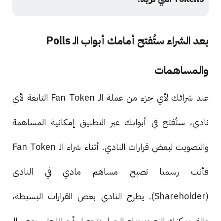
بعد الشراء ستُفتح أمامك أبواب الـ Polls
والمساهمات
عند شرائك لأي جزء من عملة الـ Fan Token التابعة لأي
نادي، ستُفتح في أبوابك عبر التطبيق إمكانية المساهمة
والتصويت لبعض قرارات النادي. أثناء شراء الـ Fan Token
فأنت رسميا تصبح مساهم مادي في النادي
(Shareholder). يطرح النادي بعض القرارات البسيطة،
والتي يمكنك التصويت لصالحها، وتحصل أحيانا على بعض الـ