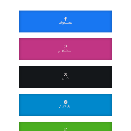
فيسبوك
انستغرام
اكس
تيليجرام