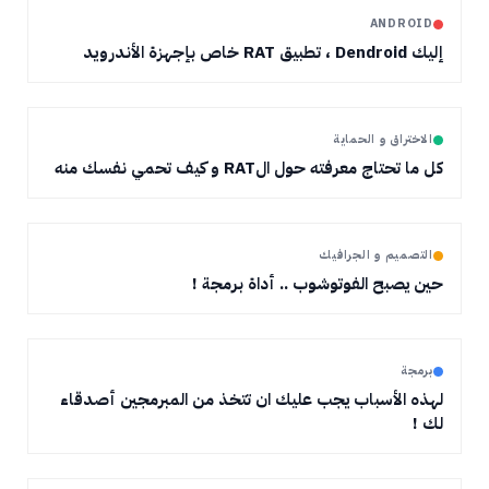
ANDROID
إليك Dendroid ، تطبيق RAT خاص بإجهزة الأندرويد
الاختراق و الحماية
كل ما تحتاج معرفته حول الRAT و كيف تحمي نفسك منه
التصميم و الجرافيك
حين يصبح الفوتوشوب .. أداة برمجة !
برمجة
لهذه الأسباب يجب عليك ان تتخذ من المبرمجين أصدقاء
لك !