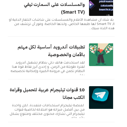
والمسلسلات على السمارت تيفي
(Smart TV)
بلا شك أن مشاهدة الأفلام والمسلسلات على شاشات التلفاز الذكية أو
الـ Smart TV لها طبعها الخاص، ولذتها الخاصة. وفور أن ترتشف من
هذه اللذة سيك...
تطبيقات أندرويد أساسية لكل مهتم
بالأمان والخصوصية
لقد استخدمتُ هاتف ذكي بنظام تشغيل أندرويد
لفترة طويلة من الزمن، و إحدى أبرز نقاط قوة هذا
النظام تكمن في مرونته الكبيرة وإمكانية تخصيصه
بما ...
10 قنوات تيليجرام عربية لتحميل وقراءة
الكتب مجانا
لمنصة تيليجرام استخدامات متعددة، لكن واحدة
من بين أفضل ميزاته هو امتلاكه لخاصية قنوات
تيليجرام التي تشارك محتوى مختلف ومتنوع بشكل
دائم. ولك...