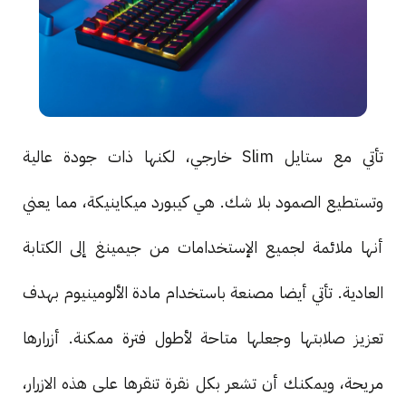
تأتي مع ستايل Slim خارجي، لكنها ذات جودة عالية
وتستطيع الصمود بلا شك. هي كيبورد ميكاينيكة، مما يعني
أنها ملائمة لجميع الإستخدامات من جيمينغ إلى الكتابة
العادية. تأتي أيضا مصنعة باستخدام مادة الألومينيوم بهدف
تعزيز صلابتها وجعلها متاحة لأطول فترة ممكنة. أزرارها
مريحة، ويمكنك أن تشعر بكل نقرة تنقرها على هذه الازرار،