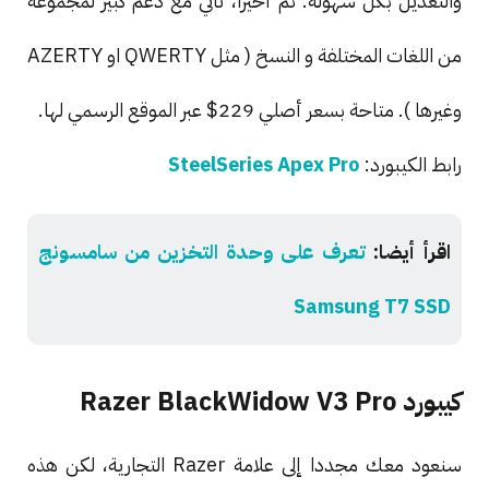
والتعديل بكل سهولة. ثم أخيراً، تأتي مع دعم كبير لمجموعة
من اللغات المختلفة و النسخ ( مثل QWERTY او AZERTY
وغيرها ). متاحة بسعر أصلي 229$ عبر الموقع الرسمي لها.
رابط الكيبورد:
SteelSeries Apex Pro
اقرأ أيضا:
تعرف على وحدة التخزين من سامسونج
Samsung T7 SSD
كيبورد Razer BlackWidow V3 Pro
سنعود معك مجددا إلى علامة Razer التجارية، لكن هذه