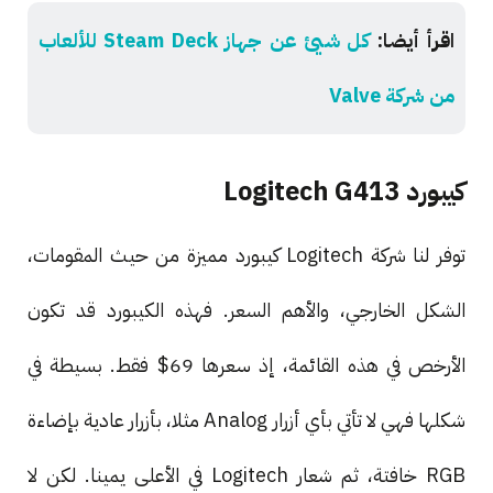
اقرأ أيضا:
كل شيئ عن جهاز Steam Deck للألعاب
من شركة Valve
كيبورد Logitech G413
توفر لنا شركة Logitech كيبورد مميزة من حيث المقومات،
الشكل الخارجي، والأهم السعر. فهذه الكيبورد قد تكون
الأرخص في هذه القائمة، إذ سعرها 69$ فقط. بسيطة في
شكلها فهي لا تأتي بأي أزرار Analog مثلا، بأزرار عادية بإضاءة
RGB خافتة، ثم شعار Logitech في الأعلى يمينا. لكن لا