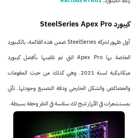
رابط الكيبورد:
Ractous RTK61
كيبورد SteelSeries Apex Pro
أول ظهور لشركة SteelSeries ضمن هذه القائمة، بالكيبورد
الخاصة بها Apex Pro التي تم تلقيبها بأفضل كيبورد
ميكانيكية لسنة 2021. وهي كذلك من حيث المقومات
والخصائص والشكل الخارجي ودقة التصنيع وجودتها. تأتي
بمستشعرات في الأزرار تتيح لك سلاسة في النقر وخفة بسيطة.