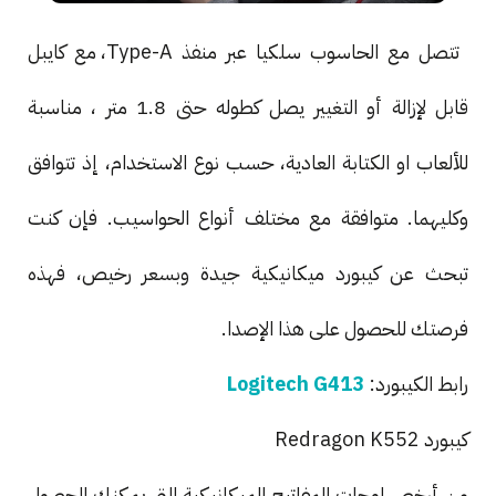
تتصل مع الحاسوب سلكيا عبر منفذ Type-A، مع كايبل
قابل لإزالة أو التغيير يصل كطوله حتى 1.8 متر ، مناسبة
للألعاب او الكتابة العادية، حسب نوع الاستخدام، إذ تتوافق
وكليهما. متوافقة مع مختلف أنواع الحواسيب. فإن كنت
تبحث عن كيبورد ميكانيكية جيدة وبسعر رخيص، فهذه
فرصتك للحصول على هذا الإصدا.
رابط الكيبورد:
Logitech G413
كيبورد Redragon K552
من أرخص لوحات المفاتيح الميكانيكية التي يمكنك الحصول