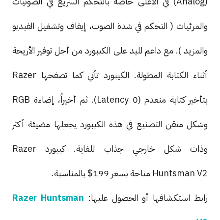
(Analog) في الأعلى خاصة بالتحكم السريع في الصوتيات
والمرئيات ( التحكم في شدة الصوت، إيقاف وتشغيل الفيديو
والمزيد ). مع داعم لليد على الكيبورد من أجل توفير الأريحة
أثناء الكتابة المطولة. الكيبورد تأتي كما تصفحها Razer
بتأخير كتابة منعدم (0 Latency). ثم أخيراً، إضاءة RGB
وشكل متقن التصنيع في هذه الكيبورد يجعلها مضيئة أكثر
وذات شكل خارجي جذاب للغاية. كيبورد Razer
Huntsman V2 متاحة بسعر 199$ بالمناسبة.
رابط استكشافها أو الحصول عليها:
Razer Huntsman