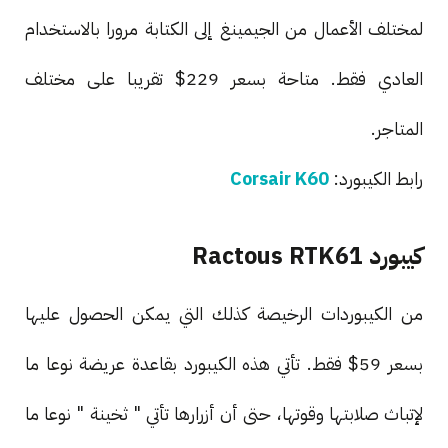
لمختلف الأعمال من الجيمينغ إلى الكتابة مرورا بالاستخدام
العادي فقط. متاحة بسعر 229$ تقريبا على مختلف
المتاجر.
رابط الكيبورد:
Corsair K60
كيبورد Ractous RTK61
من الكيبوردات الرخيصة كذلك التي يمكن الحصول عليها
بسعر 59$ فقط. تأتي هذه الكيبورد بقاعدة عريضة نوعا ما
لإتباث صلابتها وقوتها، حتى أن أزرارها تأتي " ثخينة " نوعا ما