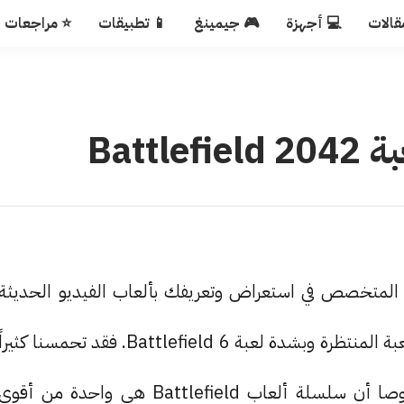
قالات
💻 أجهزة
🎮 جيمينغ
📱 تطبيقات
⭐ مراجعات
Batt
Games ، قسم أكوا ويب المتخصص في استعراض وتعريفك بألعاب الفيديو الحديثة
وحتى القديمة. إننا على موعد في شهر يونيو لإطلاق اللعبة المنتظرة وبشدة لعبة Battlefield 6. فقد تحمسنا كثيرا
لهذا الإصدار منذ الإعلان عن تطويره لأول مرة، خصوصا أن سلسلة ألعاب Battlefield هي واحدة من أقوى