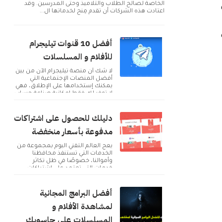
الخاصة لصالح الطلاب والتلاميذ وحتى المدرسين. وقد
اعتادت هذه الشركات أن تقدم مِنح لخدماتها ال...
أفضل 10 قنوات تيليجرام
للأفلام و المسلسلات
لا شك أن منصة تيليجرام الآن من بين
أفضل المنصات الإجتماعية التي
يمكنك إستخدامها على الإطلاق، فهي
لا توفر لك فقط إمكانية صناعة حساب
و التوا...
دليلك للحصول على اشتراكات
مدفوعة بأسعار منخفضة
يعج العالم التقني اليوم بمجموعة من
الخدمات التي تستنفذ محافظنا
وأموالنا، خصوصًا في ظل تكاثر
خدمات التي تعتمد على اشتراكات
شهرية للحصول على م...
أفضل البرامج المجانية
لمشاهدة الأفلام و
المسلسلات على حاسوبك