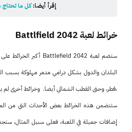
إقرأ أيضا:
كل ما تحتاج معرف
خرائط لعبة Battlfield 2042
ستضم لعبة tlefield 2042
البلدان والدول بشكل درامي مدمر مهلوكة بسبب الحر
،قطر، وحتى القطب الشمالي أيضا. وخرائط أخرى لم 