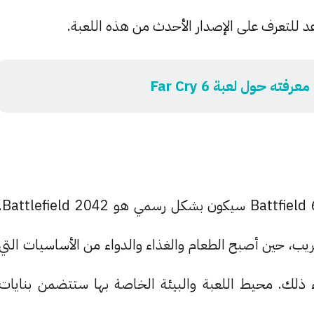
فته حول لعبة Far Cry 6
نعم، اعلنت شركة EA على أن الإسم الرسمي للعبة Battfield 6 سيكون بش
ريب، حين أصبح الطعام والغذاء والدواء من الأساسيات التي
لك. محيط اللعبة والبيئة الخاصة بها ستتضمن بنايات