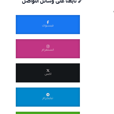
🔗 تابعنا على وسائل التواصل
فيسبوك
انستغرام
اكس
تيليجرام