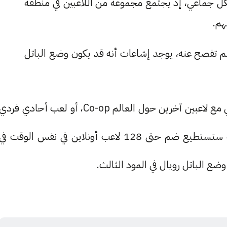
عب فيه بشكل جماعي، إذ يجتمع مجموعة من اللاعبين في منطقة
هم.
ود الثالث: لازال مجهول ( لازالت شركة EA لم تفصح عنه، يوجد إشاعات أنه قد يكون وضع الباتل
جميع هذه المودات ستكون قابلة للعب بشكل تشاركي مع لاعبين آخرين حول العالم Co-op، أو لعب أحادي فردي
مع الذكاء الصنعي الخاص بالجنود في اللعبة. اللعبة ستستطيع ضم حتى 128 لاعب أونلاين في نفس الوقت في
ع الباتل رويال في المود الثالث.