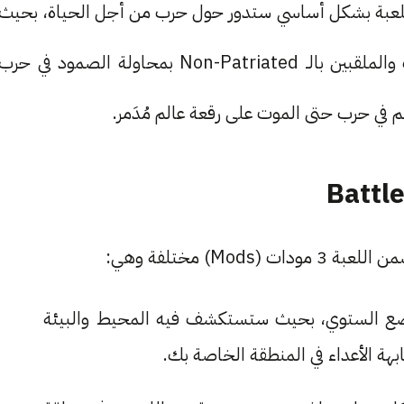
للعبة بشكل أساسي ستدور حول حرب من أجل الحياة، بحيث
سيحاول مجموعة من اللاجئين الذين قهرتهم الحرب والملقبين بالـ Non-Patriated بمحاولة الصمود في حرب
م في حرب حتى الموت على رقعة عالم مُدَمر.
و وضع شبيه بوضع الستوي، بحيث ستستكشف فيه المحيط والبيئة
هة الأعداء في المنطقة الخاصة بك.