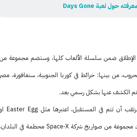
ته حول لعبة Days Gone
Bat أكبر الخرائط على الإطلاق ضمن سلسلة الألعاب كلها، وستضم مجموعة من
وب، من بينها: خرائط في كوريا الجنوبية، سنغافورة، مصر
يتم الكشف عنها بشكل رسمي بعد.
ستتضمن هذه الخرائط بعض الأحداث التي من المرتقب أن تتم في المستقبل، اعتبرها مثل ter Egg
إضافات جميلة في اللعبة، فعلى سبيل المثال، ستجد مجموعة من صواريخ شركة Space-X محطمة في البلدان،