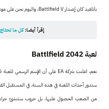
باتلفيد كان إصدار Battlfield V، واليوم نحن على موعد للتعرف على الإصدار الأحدث من هذه اللعبة.
إقرأ أيضا:
كل ما تحتاج معر
لعبة Battlfield 2042
ستدور أحداث اللعبة في هذه السنة، في المستقبل الق
من الصعب الحصول عليها، بل حروب ستنشئ جراء ذ