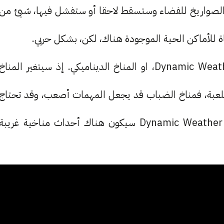
Space سترسل الكثير من الصواريخ للفضاء وستسقط لاحقا أو ستفشل فيها، شيئ من
 للأماكن الحية الموجودة هناك، لكن، بشكل حربي.
ليس هذا فقط، بل ستأتي اللعبة بما يسمى بالـ Dynamic Weather، او المناخ الديناميكي. إذ سيتغير المناخ
اللعبة، فمناخ الضباب قد يجعل المهمات أصعب، وقد تحتاج
إلى عدة جيدة للتأقلم معه، وهكذا. في خصائص الـ Dynamic Weather سيكون هناك أحداث مناخية غريبة