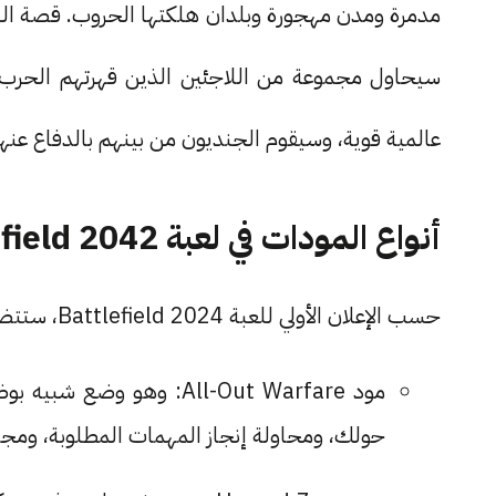
مدمرة ومدن مهجورة وبلدان هلكتها الحروب. قصة ا
عالمية قوية، وسيقوم الجنديون من بينهم بالدفاع عنه
أنواع المودات في لعبة Battlefield 2042
حسب الإعلان الأولي للعبة Battlefield 2024، ستتضمن اللعبة 3 مودات (Mods) مختلفة وهي:
مود All-Out Warfare: وه
حولك، ومحاولة إنجاز المهمات المطلوبة، ومجاب