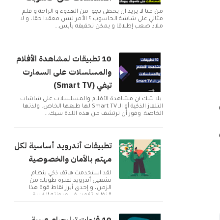
من منا لا يريد ان يحظى بجو من الهدوء و الراحة و فلم
مثالي على شاشة الحاسوب ؟ الأمر ليس معقدا حقا، و لا
ملاذ صعب إطلاقا و يمكن تحقيقه بأبس...
10 تطبيقات لمشاهدة الأفلام
والمسلسلات على السمارت
تيفي (Smart TV)
بلا شك أن مشاهدة الأفلام والمسلسلات على شاشات
التلفاز الذكية أو الـ Smart TV لها طبعها الخاص، ولذتها
الخاصة. وفور أن ترتشف من هذه اللذة سيك...
تطبيقات أندرويد أساسية لكل
مهتم بالأمان والخصوصية
لقد استخدمتُ هاتف ذكي بنظام
تشغيل أندرويد لفترة طويلة من
الزمن، و إحدى أبرز نقاط قوة هذا
النظام تكمن في مرونته الكبيرة
وإمكانية تخصيصه بما ...