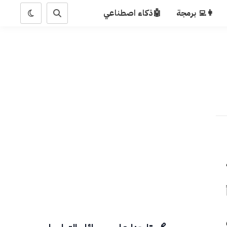
👩‍💻 برمجة
🤖ذكاء اصطناعي
ً