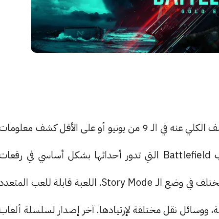
لعبة Battlefield 6 هي إصدار آخر من المتوقع الكشف الكلي عنه في الـ 9 من يونيو أو على الأقل كشف معلومات
جديدة حوله. اللعبة هي جزء آخر من سلسلة ألعاب Battlefield التي تدور أحداثها بشكل أساسي في رقعات
الحرب المختلفة التي يتوجب عليك فيها إنهاء مهام مختلف في وضع الـ Story Mode. اللعبة قابلة للعب المتعدد
ة ضخمة، ووسائل نقل مختلفة لإرتيادها. آخر إصدار لسلسلة ألعاب