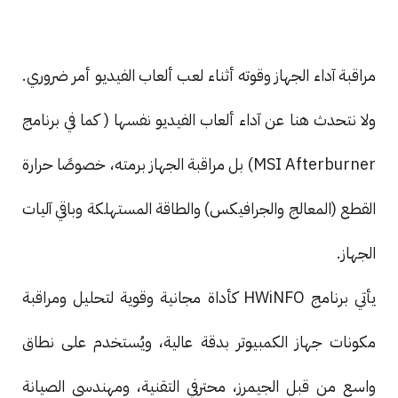
مراقبة آداء الجهاز وقوته أثناء لعب ألعاب الفيديو أمر ضروري.
ولا نتحدث هنا عن آداء ألعاب الفيديو نفسها ( كما في برنامج
MSI Afterburner) بل مراقبة الجهاز برمته، خصوصًا حرارة
القطع (المعالج والجرافيكس) والطاقة المستهلكة وباقي آليات
الجهاز.
يأتي برنامج HWiNFO كأداة مجانية وقوية لتحليل ومراقبة
مكونات جهاز الكمبيوتر بدقة عالية، ويُستخدم على نطاق
واسع من قبل الجيمرز، محترفي التقنية، ومهندسي الصيانة