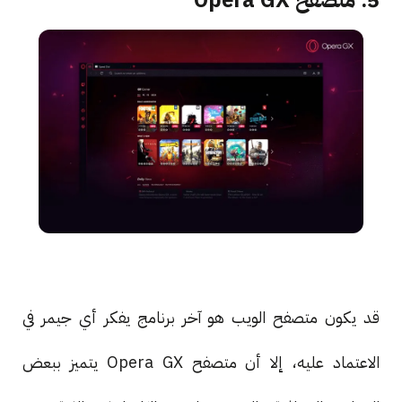
5. متصفح Opera GX
قد يكون متصفح الويب هو آخر برنامج يفكر أي جيمر في
الاعتماد عليه، إلا أن متصفح Opera GX يتميز ببعض