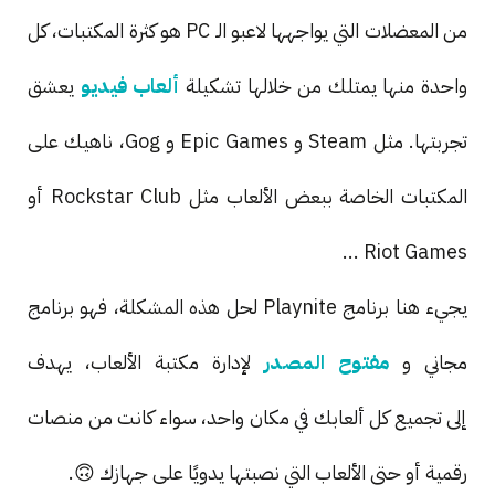
من المعضلات التي يواجهها لاعبو الـ PC هو كثرة المكتبات، كل
واحدة منها يمتلك من خلالها تشكيلة
ألعاب فيديو
يعشق
تجربتها. مثل Steam و Epic Games و Gog، ناهيك على
المكتبات الخاصة ببعض الألعاب مثل Rockstar Club أو
Riot Games ...
يجيء هنا برنامج Playnite لحل هذه المشكلة، فهو برنامج
مجاني و
مفتوح المصدر
لإدارة مكتبة الألعاب، يهدف
إلى تجميع كل ألعابك في مكان واحد، سواء كانت من منصات
رقمية أو حتى الألعاب التي نصبتها يدويًا على جهازك 🙃.