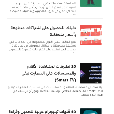
لقد استخدمتُ هاتف ذكي بنظام تشغيل أندرويد
لفترة طويلة من الزمن، و إحدى أبرز نقاط قوة هذا
النظام تكمن في مرونته الكبيرة وإمكانية تخصيصه
بما ...
دليلك للحصول على اشتراكات مدفوعة
بأسعار منخفضة
يعج العالم التقني اليوم بمجموعة من الخدمات التي
تستنفذ محافظنا وأموالنا، خصوصًا في ظل تكاثر
خدمات التي تعتمد على اشتراكات شهرية للحصول
على م...
10 تطبيقات لمشاهدة الأفلام
والمسلسلات على السمارت تيفي
(Smart TV)
بلا شك أن مشاهدة الأفلام والمسلسلات على شاشات التلفاز الذكية أو
الـ Smart TV لها طبعها الخاص، ولذتها الخاصة. وفور أن ترتشف من
هذه اللذة سيك...
10 قنوات تيليجرام عربية لتحميل وقراءة