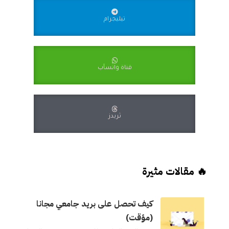
تيليجرام
قناة واتسآب
ثريدز
🔥 مقالات مثيرة
كيف تحصل على بريد جامعي مجانا
(مؤقت)