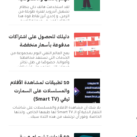
لقد استخدمتُ هاتف ذكي بنظام
تشغيل أندرويد لفترة طويلة من
الزمن، و إحدى أبرز نقاط قوة هذا
النظام تكمن في مرونته الكبيرة
وإمكانية تخصيصه بما ...
دليلك للحصول على اشتراكات
مدفوعة بأسعار منخفضة
يعج العالم التقني اليوم بمجموعة من
الخدمات التي تستنفذ محافظنا
وأموالنا، خصوصًا في ظل تكاثر
خدمات التي تعتمد على اشتراكات
شهرية للحصول على م...
10 تطبيقات لمشاهدة الأفلام
والمسلسلات على السمارت
تيفي (Smart TV)
بلا شك أن مشاهدة الأفلام والمسلسلات على شاشات
التلفاز الذكية أو الـ Smart TV لها طبعها الخاص، ولذتها
الخاصة. وفور أن ترتشف من هذه اللذة سيك...