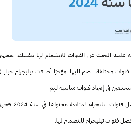
 عليك البحث عن القنوات للانضمام لها بنفسك، وتجهيز
وات مختلفة تنضم إليها. مؤخرًا أضافت تيليجرام خيار (
أما إن كنت تبحث بشكل مباشر عن اقتراحات لأفضل قنوات تيليجرام لمتابعة محتواها في سنة 2024 فج
ضل قنوات تيليجرام للإنضمام لها.