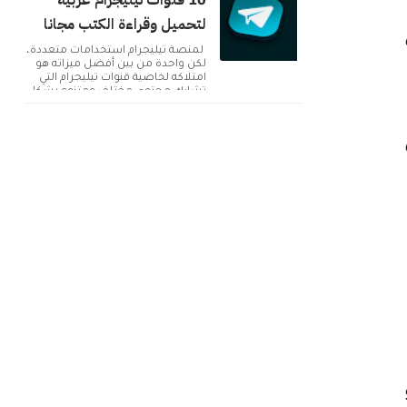
10 قنوات تيليجرام عربية
لتحميل وقراءة الكتب مجانا
لمنصة تيليجرام استخدامات متعددة،
لكن واحدة من بين أفضل ميزاته هو
امتلاكه لخاصية قنوات تيليجرام التي
تشارك محتوى مختلف ومتنوع بشكل
دائم. ولك...