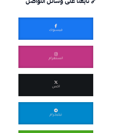
🔗 تابعنا على وسائل التواصل
فيسبوك
انستغرام
اكس
تيليجرام