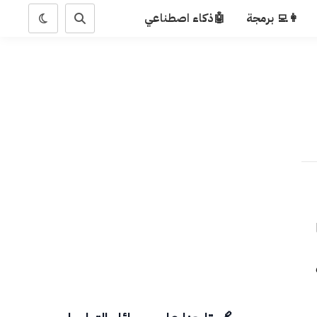
👩‍💻 برمجة
🤖ذكاء اصطناعي