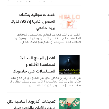
لا توفر لك فقط إمكانية صناعة حساب
و التوا...
خدمات مجانية يمكنك
الحصول عليها إن كان لديك
بريد جامعي
الكثير من الشركات عبر العالم تود تسهيل خدماتها
الخاصة لصالح الطلاب والتلاميذ وحتى المدرسين. وقد
اعتادت هذه الشركات أن تقدم مِنح لخدماتها ال...
أفضل البرامج المجانية
لمشاهدة الأفلام و
المسلسلات على حاسوبك
من منا لا يريد ان يحظى بجو من الهدوء و الراحة و فلم
مثالي على شاشة الحاسوب ؟ الأمر ليس معقدا حقا، و لا
ملاذ صعب إطلاقا و يمكن تحقيقه بأبس...
تطبيقات أندرويد أساسية لكل
مهتم بالأمان والخصوصية