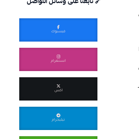
🔗 تابعنا على وسائل التواصل
فيسبوك
انستغرام
اكس
تيليجرام