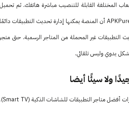
عاب المختلفة القابلة للتنصيب مباشرة هاتفك. ثم تحميل
ملف APK تنصيب التطبيق على جهازك. الجميل في APKPure أن المنصة يمكنها إدارة تحديث التطبيقات دائمًا
ث التطبيقات غير المحملة من المتاجر الرسمية. حتى متجر
لا يمكننا استثناء متجر Google Play Store من خيارات أفضل متاجر التطبيقات للشاشات الذكية