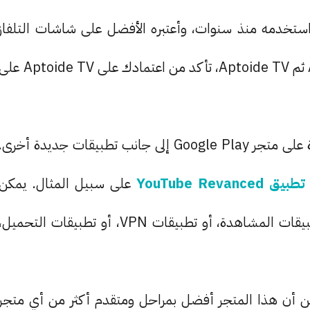
بيقات مميز، واستخدمه منذ سنوات، وأعتبره الأفضل على شاشات التلفاز
إن متجر Aptoide TV يضم كل التطبيقات الموجودة على متجر Google Play إلى جانب تطبيقات جديدة أخرى.
تطبيق YouTube Revanced
على سبيل المثال. يمكن
البحث عن التطبيقات حسب تصنيف معين، مثل تطبيقات المشاهدة، أو تطبيقات VPN، أو تطبيقات التحميل،
Ap للمرة الأولى، ستتيقن أن هذا المتجر أفضل بمراحل ومتقدم أكثر من أي متجر