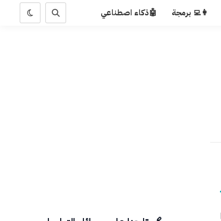
👩‍💻 برمجة
🤖ذكاء اصطناعي