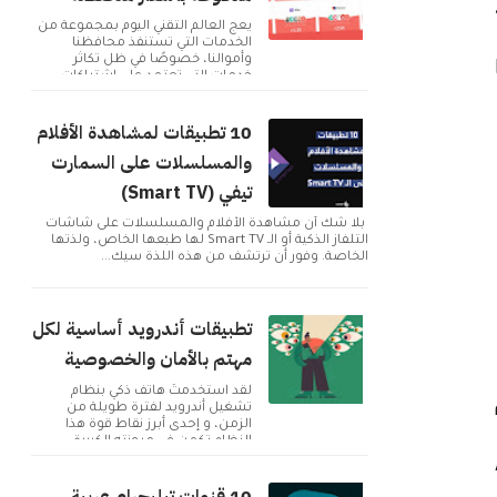
يعج العالم التقني اليوم بمجموعة من
الخدمات التي تستنفذ محافظنا
وأموالنا، خصوصًا في ظل تكاثر
خدمات التي تعتمد على اشتراكات
شهرية للحصول على م...
10 تطبيقات لمشاهدة الأفلام
والمسلسلات على السمارت
تيفي (Smart TV)
بلا شك أن مشاهدة الأفلام والمسلسلات على شاشات
التلفاز الذكية أو الـ Smart TV لها طبعها الخاص، ولذتها
الخاصة. وفور أن ترتشف من هذه اللذة سيك...
تطبيقات أندرويد أساسية لكل
مهتم بالأمان والخصوصية
لقد استخدمتُ هاتف ذكي بنظام
تشغيل أندرويد لفترة طويلة من
الزمن، و إحدى أبرز نقاط قوة هذا
النظام تكمن في مرونته الكبيرة
A
وإمكانية تخصيصه بما ...