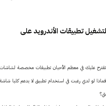
ت Uptodown: مثالي لتشغيل تطبيقات الأندرويد على
اجر مثل Aptoide TV أو Google Play Store تقترح عليك في معظم الأحيان تطبيقات مخصصة لشاشات
لفاز الذكية. مثل YouTube TV أو Netflix TV، فماذا لو لدي رغبت في استخدام تطبيق لا يدعم كليا شاشة
شتي؟