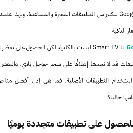
بل بسبب حظر متاجر التطبيقات مثل Google Play Store للكثير من التطبيقات المميزة والمساعدة. ولهذا عليك
ز الذكية.
للـ Smart TV ليست بالكثيرة، لكن الحصول على بعضها
تطبيقات قد لا تجدها إطلاقًا على متجر جوجل بلاي، والبعض
تخدام التطبيقات الأصلية. فما هي إذن أفضل متاجر
مها حاليا؟