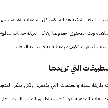
ميز منصة Amazon App Store على شاشات التلفاز الذكية هو أنه يضم كل الخدمات التي تحتاجها
لمشاهدة وبث المحتوى. خصوصا إن كان لديك حساب مدفوع
APKPu موقع Uptodown من حيث طريقة عمله والخدمات التي يقدمها، ولكن يمكن لمتجر
دد التطبيقات المدعمة. فور تنصيب تطبيق المتجر الرسمي على