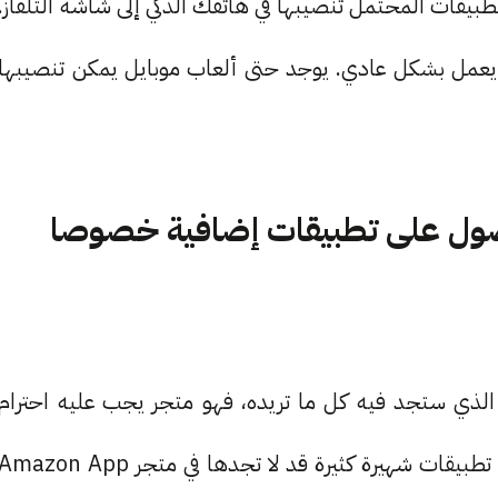
 لك تقريبا كل التطبيقات المحتمل تنصيبها في هاتفك الذكي إلى شاشة التلفاز.
يعمل بشكل عادي. يوجد حتى ألعاب موبايل يمكن تنصيبها
Amazon App S: للحصول على تطبيقات إضافية خصوصا
المتجر الاحترافي الذي ستجد فيه كل ما تريده، فهو متجر يجب عليه احترام
حقوق الملكية الفكرية لباقي التطبيقات الأخرى. لذلك تطبيقات شهيرة كثيرة قد لا تجدها في متجر mazon App