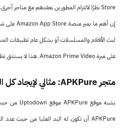
Store نظرًا لالتزام المطورين بعقدهم مع متاجر أخرى.
إن أهم ما ي
لبث الأفلام والمسلسلات أو بشكل عام تطبيقات ا
على ميزة Amazon Prime Video. هذا لا يستثني تطبيقات أخرى قد تكون مهمة للغاية في شاشة التلفاز.
متجر APKPure: مثالي لإيجاد كل التطبيقات التي تريدها
يشبه موقع re
APKPure أن تكون له اليد العليا من حيث ع