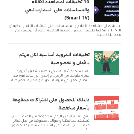
10 تطبيقات لمشاهدة الأفلام
والمسلسلات على السمارت تيفي
(Smart TV)
بلا شك أن مشاهدة الأفلام والمسلسلات على شاشات التلفاز الذكية أو
الـ Smart TV لها طبعها الخاص، ولذتها الخاصة. وفور أن ترتشف من
هذه اللذة سيك...
تطبيقات أندرويد أساسية لكل مهتم
بالأمان والخصوصية
لقد استخدمتُ هاتف ذكي بنظام تشغيل أندرويد
لفترة طويلة من الزمن، و إحدى أبرز نقاط قوة هذا
النظام تكمن في مرونته الكبيرة وإمكانية تخصيصه
بما ...
دليلك للحصول على اشتراكات مدفوعة
بأسعار منخفضة
يعج العالم التقني اليوم بمجموعة من الخدمات التي
تستنفذ محافظنا وأموالنا، خصوصًا في ظل تكاثر
خدمات التي تعتمد على اشتراكات شهرية للحصول
على م...