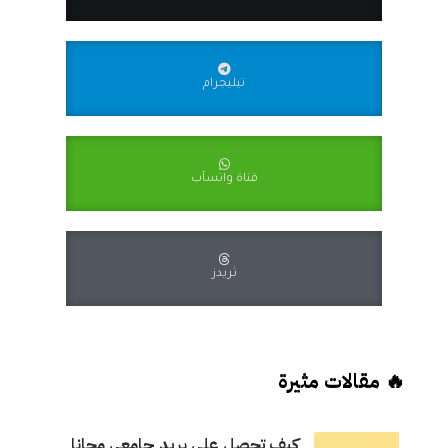
تيليجرام
قناة واتسآب
ثريدز
🔥 مقالات مثيرة
كيف تحصل على بريد جامعي مجانا