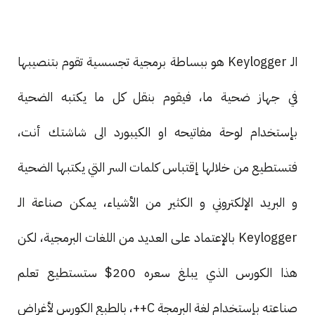
الـ Keylogger هو ببساطة برمجية تجسسية تقوم بتنصيبها
في جهاز ضحية ما، فيقوم بنقل كل ما يكتبه الضحية
بإستخدام لوحة مفاتيحه او الكيبورد الى شاشتك أنت،
فتستطيع من خلالها إقتباس كلمات السر التي يكتبها الضحية
و البريد الإلكتروني و الكثير من الأشياء، يمكن صناعة الـ
Keylogger بالإعتماد على العديد من اللغات البرمجية، لكن
هذا الكورس الذي يبلغ سعره 200$ ستستطيع تعلم
صناعته بإستخدام لغة البرمجة C++، بالطبع الكورس لأغراض