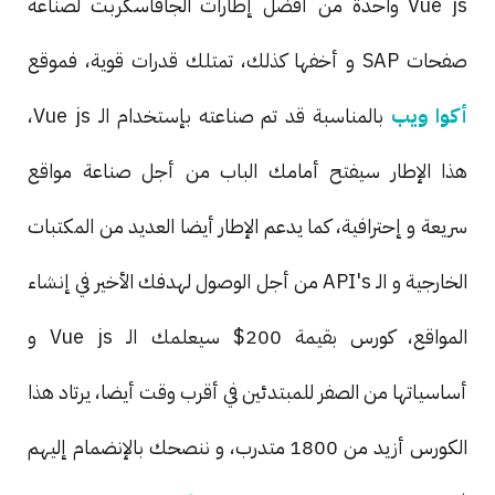
Vue js واحدة من أفضل إطارات الجافاسكربت لصناعة
صفحات SAP و أخفها كذلك، تمتلك قدرات قوية، فموقع
أكوا ويب
بالمناسبة قد تم صناعته بإستخدام الـ Vue js،
هذا الإطار سيفتح أمامك الباب من أجل صناعة مواقع
سريعة و إحترافية، كما يدعم الإطار أيضا العديد من المكتبات
الخارجية و الـ API's من أجل الوصول لهدفك الأخير في إنشاء
المواقع، كورس بقيمة 200$ سيعلمك الـ Vue js و
أساسياتها من الصفر للمبتدئين في أقرب وقت أيضا، يرتاد هذا
الكورس أزيد من 1800 متدرب، و ننصحك بالإنضمام إليهم