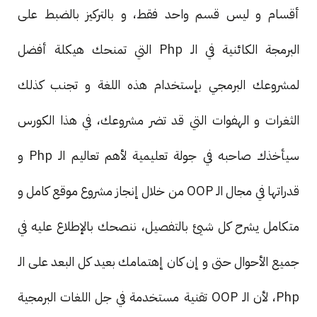
أقسام و ليس قسم واحد فقط، و بالتركيز بالضبط على
البرمجة الكائنية في الـ Php التي تمنحك هيكلة أفضل
لمشروعك البرمجي بإستخدام هذه اللغة و تجنب كذلك
الثغرات و الهفوات التي قد تضر مشروعك، في هذا الكورس
سيأخذك صاحبه في جولة تعليمية لأهم تعاليم الـ Php و
قدراتها في مجال الـ OOP من خلال إنجاز مشروع موقع كامل و
متكامل يشرح كل شيئ بالتفصيل، ننصحك بالإطلاع عليه في
جميع الأحوال حتى و إن كان إهتمامك بعيد كل البعد على الـ
Php، لأن الـ OOP تقنية مستخدمة في جل اللغات البرمجية