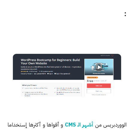
:
الووردبريس من
أشهر الـ CMS
و أقواها و أكثرها إستخداما