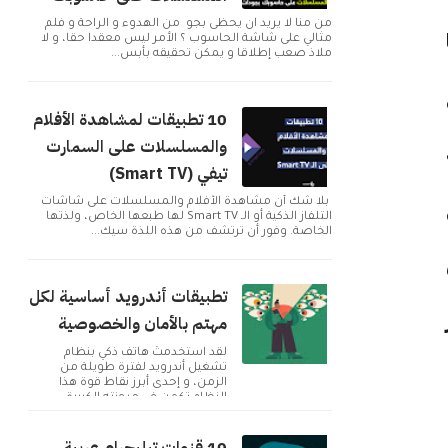
من منا لا يريد ان يحظى بجو من الهدوء و الراحة و فلم
مثالي على شاشة الحاسوب ؟ الأمر ليس معقدا حقا، و لا
ملاذ صعب إطلاقا و يمكن تحقيقه بأبس...
10 تطبيقات لمشاهدة الأفلام
والمسلسلات على السمارت
عد
تيفي (Smart TV)
بلا شك أن مشاهدة الأفلام والمسلسلات على شاشات
التلفاز الذكية أو الـ Smart TV لها طبعها الخاص، ولذتها
الخاصة. وفور أن ترتشف من هذه اللذة سيك...
تطبيقات أندرويد أساسية لكل
مهتم بالأمان والخصوصية
لقد استخدمتُ هاتف ذكي بنظام
تشغيل أندرويد لفترة طويلة من
الزمن، و إحدى أبرز نقاط قوة هذا
النظام تكمن في مرونته الكبيرة
وإمكانية تخصيصه بما ...