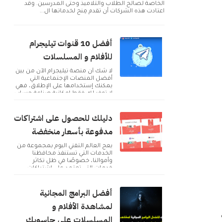
الخاصة لصالح الطلاب والتلاميذ وحتى المدرسين. وقد
اعتادت هذه الشركات أن تقدم مِنح لخدماتها ال...
أفضل 10 قنوات تيليجرام
للأفلام و المسلسلات
لا شك أن منصة تيليجرام الآن من بين
أفضل المنصات الإجتماعية التي
يمكنك إستخدامها على الإطلاق، فهي
لا توفر لك فقط إمكانية صناعة حساب
و التوا...
دليلك للحصول على اشتراكات
مدفوعة بأسعار منخفضة
يعج العالم التقني اليوم بمجموعة من
الخدمات التي تستنفذ محافظنا
وأموالنا، خصوصًا في ظل تكاثر
خدمات التي تعتمد على اشتراكات
شهرية للحصول على م...
أفضل البرامج المجانية
لمشاهدة الأفلام و
المسلسلات على حاسوبك