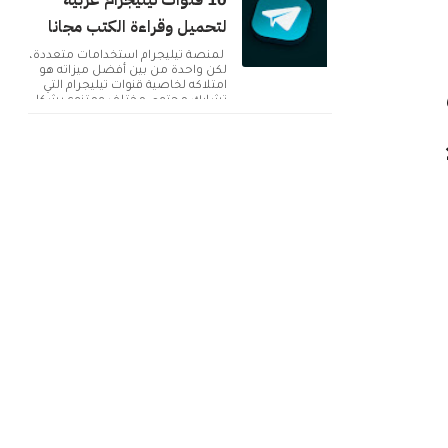
10 قنوات تيليجرام عربية
لتحميل وقراءة الكتب مجانا
لمنصة تيليجرام استخدامات متعددة،
لكن واحدة من بين أفضل ميزاته هو
امتلاكه لخاصية قنوات تيليجرام التي
تشارك محتوى مختلف ومتنوع بشكل
دائم. ولك...