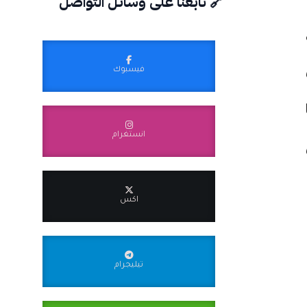
🔗 تابعنا على وسائل التواصل
فيسبوك
انستغرام
اكس
تيليجرام