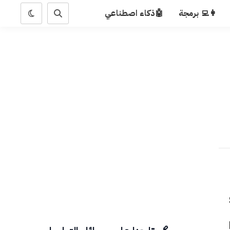
👩‍💻 برمجة
🤖ذكاء اصطناعي