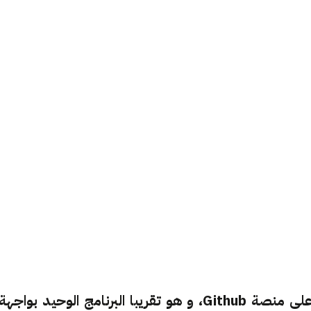
برنامج Udeler هو برنامج مفتوح المصدر متوافر على منصة Github، و هو تقريبا البرنامج الوحيد بواجهة