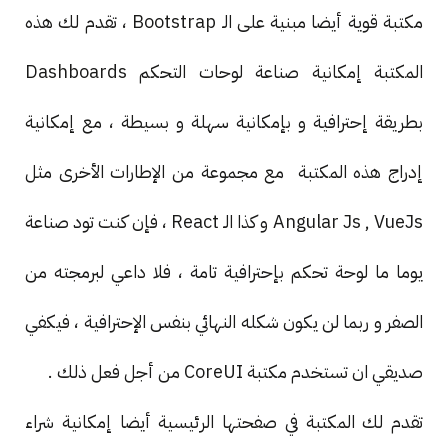
مكتبة قوية أيضا مبنية على الـ Bootstrap ، تقدم لك هذه
المكتبة إمكانية صناعة لوحات التحكم Dashboards
بطريقة إحترافية و بإمكانية سهلة و بسيطة ، مع إمكانية
إدراج هذه المكتبة مع مجموعة من الإطارات الأخرى مثل
Angular Js , VueJs و كذا الـ React ، فإن كنت تود صناعة
يوما ما لوحة تحكم بإحترافية تامة ، فلا داعي لبرمجته من
الصفر و ربما لن يكون شكله النهائي بنفس الإحترافية ، فيكفي
صديقي ان تستخدم مكتبة CoreUI من أجل فعل ذلك .
تقدم لك المكتبة في صفحتها الرئيسية أيضا إمكانية شراء