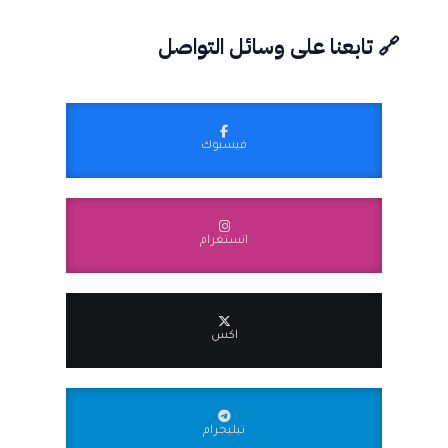
🔗 تابعنا على وسائل التواصل
فيسبوك
انستغرام
اكس
تيليجرام