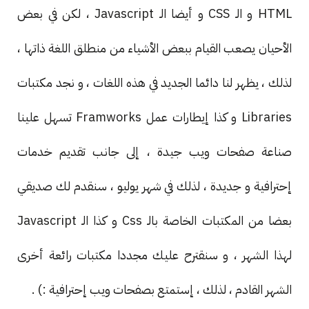
HTML و الـ CSS و أيضا الـ Javascript ، لكن في بعض
الأحيان يصعب القيام ببعض الأشياء من منطلق اللغة ذاتها ،
لذلك ، يظهر لنا دائما الجديد في هذه اللغات ، و نجد مكتبات
Libraries و كذا إيطارات عمل Framworks تسهل علينا
صناعة صفحات ويب جيدة ، إلى جانب تقديم خدمات
إحترافية و جديدة ، لذلك في شهر يوليو ، سنقدم لك صديقي
بعضا من المكتبات الخاصة بالـ Css و كذا الـ Javascript
لهذا الشهر ، و سنقترح عليك مجددا مكتبات رائعة أخرى
الشهر القادم ، لذلك ، إستمتع بصفحات ويب إحترافية :) .