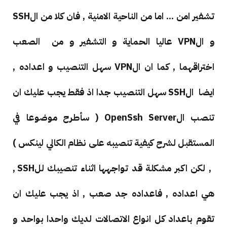
تشفير امن ... اما من الناحية الامنية , فان كلا من الSSH
و الVPN عاليا الحماية و التشفير و من الصعب
اختراقهما , كما ان الVPN سهل التنصيب و اعداده ,
ايضا الSSH سهل التنصيب جدا اذ فقط يجب عليك ان
تنصب الOpenSsh Server ( سأطرح موضوعا في
المستقبل لشرح كيفية تنصيبه على نظام الكالي لينكس )
, لكن اكبر مشكلة قد تواجهها اثناء تنصيبك للSSH ,
هي اعداده , فاعداده جد صعب , اذ يجب عليك ان
تقوم باعداد كل انواع الاتصالات لديك واحدا بواحد و