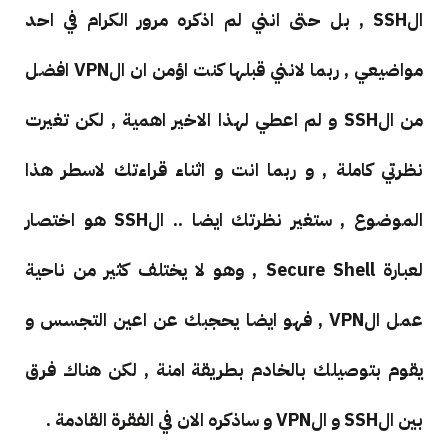
الSSH , بل حتى انني لم اذكره مرور الكرام في احد
مواضيعي , ربما لانني قبلها كنت اؤمن ان الVPN افضل
من الSSH و لم اعطي لهذا الاخير اهمية , لكن تغيرت
نظرتي كاملة , و ربما انت و اثناء قراءتك لاسطر هذا
الموضوع , ستغير نظرتك ايضا .. الSSH هو اختصار
لعبارة Secure Shell , وهو لا يختلف كثير من ناحية
عمل الVPN , فهو ايضا يحجبك عن اعين التجسس و
يقوم بتوصيلك بالخادم بطريقة امنة , لكن هناك فرق
بين الSSH و الVPN و ساذكره الان في الفقرة القادمة .