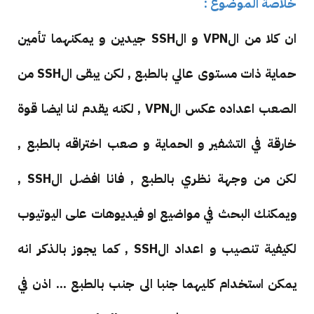
خلاصة الموضوع :
ان كلا من الVPN و الSSH جيدين و يمكنهما تأمين
حماية ذات مستوى عالي بالطبع , لكن يبقى الSSH من
الصعب اعداده عكس الVPN , لكنه يقدم لنا ايضا قوة
خارقة في التشفير و الحماية و صعب اختراقه بالطبع ,
لكن من وجهة نظري بالطبع , فانا افضل الSSH ,
ويمكنك البحث في مواضيع او فيديوهات على اليوتيوب
لكيفية تنصيب و اعداد الSSH , كما يجوز بالذكر انه
يمكن استخدام كليهما جنبا الى جنب بالطبع ... اذن في