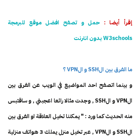
إقرأ أيضا :
حمل و تصفح افضل موقع للبرمجة
W3schools بدون انترنت
ما الفرق بين الSSH و الVPN ؟
و بينما اتصفح احد المواضيع في الويب عن الفرق بين
الVPN و الSSH , وجدت مثالا رائعا اعجبني , و ساقتبس
منه الحديث كما ورد : " يمكننا تخيل العلاقة او الفرق بين
الSSH و الVPN , عبر تخيل منزل يملك 3 هواتف منزلية