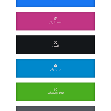
انستغرام
اكس
تيليجرام
قناة واتسآب