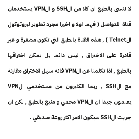
لا ننسى بالطبع ان كلا من الSSH و الVPN يستخدمان
قناة للتواصل ( فهما اولا و اخيرا مجرد تطوير لبروتوكول
الTelnet ) , هذه القناة بالطبع التي تكون مشفرة و غير
قادرة على الاختراق , ليس دائما بل يمكن اختراقها
بالطبع , اذا تكلمنا عن الVPN فانه سهل الاختراق مقارنة
مع الSSH , ربما الكثيرون من مستخدمي الVPN
يعلمون جيدا ان الVPN محمي و منيع بالطبع , لكن ان
جربت الSSH سيكون الامر اكثر روعة صديقي .