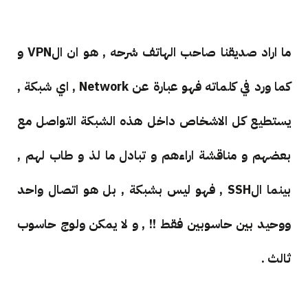
ما اراد صديقنا صاحب الهاتف شرحه , هو ان الVPN و
كما ورد في كلماته فهو عبارة عن Network , اي شبكة ,
يستطيع كل الاشخاص داخل هذه الشبكة التواصل مع
بعضهم و مناقشة اراءهم و تبادل ما لذ و طاب لهم ,
بينما الSSH , فهو ليس بشبكة , بل هو اتصال واحد
ووحيد بين حاسوبين فقط !! , و لا يمكن ولوج حاسوب
ثالث .