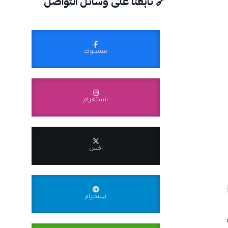
🔗 تابعنا على وسائل التواصل
فيسبوك
انستغرام
اكس
تيليجرام