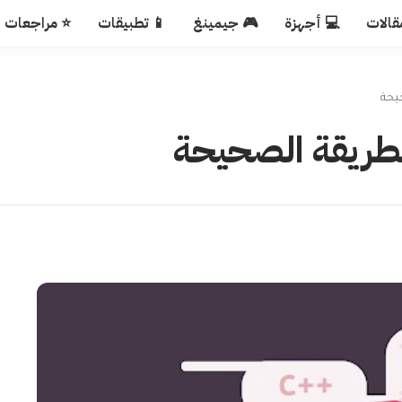
قالات
💻 أجهزة
🎮 جيمينغ
📱 تطبيقات
⭐ مراجعات
يحة
لطريقة الصحيحة