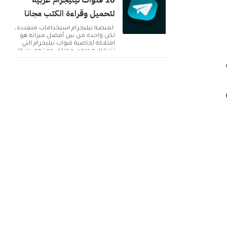
10 قنوات تيليجرام عربية
لتحميل وقراءة الكتب مجانا
لمنصة تيليجرام استخدامات متعددة،
لكن واحدة من بين أفضل ميزاته هو
امتلاكه لخاصية قنوات تيليجرام التي
تشارك محتوى مختلف ومتنوع بشكل
دائم. ولك...