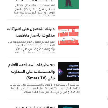
لقد استخدمتُ هاتف ذكي بنظام
تشغيل أندرويد لفترة طويلة من
الزمن، و إحدى أبرز نقاط قوة هذا
النظام تكمن في مرونته الكبيرة
وإمكانية تخصيصه بما ...
دليلك للحصول على اشتراكات
مدفوعة بأسعار منخفضة
يعج العالم التقني اليوم بمجموعة من
الخدمات التي تستنفذ محافظنا
وأموالنا، خصوصًا في ظل تكاثر
خدمات التي تعتمد على اشتراكات
شهرية للحصول على م...
10 تطبيقات لمشاهدة الأفلام
والمسلسلات على السمارت
تيفي (Smart TV)
بلا شك أن مشاهدة الأفلام والمسلسلات على شاشات
التلفاز الذكية أو الـ Smart TV لها طبعها الخاص، ولذتها
الخاصة. وفور أن ترتشف من هذه اللذة سيك...