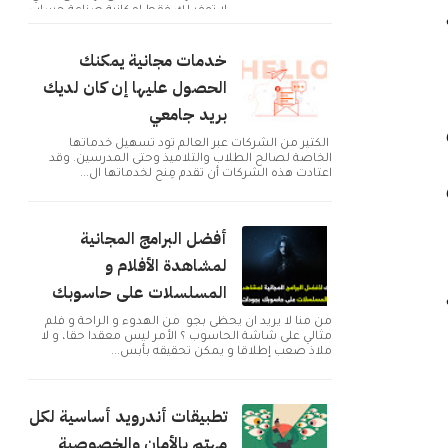
لا توفر لك فقط إمكانية صناعة حساب
و التوا...
خدمات مجانية يمكنك
الحصول عليها إن كان لديك
بريد جامعي
الكثير من الشركات عبر العالم تود تسهيل خدماتها
الخاصة لصالح الطلاب والتلاميذ وحتى المدرسين. وقد
اعتادت هذه الشركات أن تقدم مِنح لخدماتها ال...
أفضل البرامج المجانية
لمشاهدة الأفلام و
المسلسلات على حاسوبك
من منا لا يريد ان يحظى بجو من الهدوء و الراحة و فلم
مثالي على شاشة الحاسوب ؟ الأمر ليس معقدا حقا، و لا
ملاذ صعب إطلاقا و يمكن تحقيقه بأبس...
تطبيقات أندرويد أساسية لكل
مهتم بالأمان والخصوصية