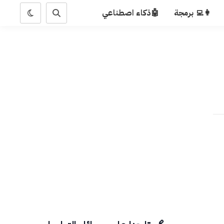
👩‍💻 برمجة
🤖ذكاء اصطناعي