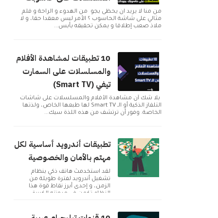
من منا لا يريد ان يحظى بجو من الهدوء و الراحة و فلم
مثالي على شاشة الحاسوب ؟ الأمر ليس معقدا حقا، و لا
ملاذ صعب إطلاقا و يمكن تحقيقه بأبس...
10 تطبيقات لمشاهدة الأفلام
والمسلسلات على السمارت
تيفي (Smart TV)
بلا شك أن مشاهدة الأفلام والمسلسلات على شاشات
التلفاز الذكية أو الـ Smart TV لها طبعها الخاص، ولذتها
الخاصة. وفور أن ترتشف من هذه اللذة سيك...
تطبيقات أندرويد أساسية لكل
مهتم بالأمان والخصوصية
لقد استخدمتُ هاتف ذكي بنظام
تشغيل أندرويد لفترة طويلة من
الزمن، و إحدى أبرز نقاط قوة هذا
النظام تكمن في مرونته الكبيرة
وإمكانية تخصيصه بما ...