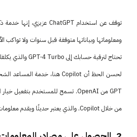
توقف عن استخدام ChatGPT عز
ومعلوماتها وبياناتها متوقفة قبل سنوات ولا تواك
تحتاج لترقية حسابك إلى GPT-4 Turbo والذي يكلفك 20 دولار شهريًا.
لحسن الحظ أن Copilot هنا، خدم
من خلال Copilot. والذي يعتبر حديثًا ويقدم معلومات مستجدة مقارنة مع غيره.
2. الحصول على مصادر المعلومات