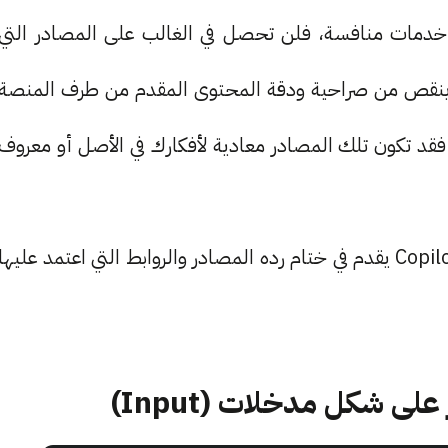
ح استفسارات وتساؤلات على ChatGPT أو خدمات منافسة، فلن تحصل في الغالب على المصادر التي
 ينقص من صراحية ودقة المحتوى المقدم من طرف المنصة
فقد تكون تلك المصادر معادية لأفكارك في الأصل أو معروف
في كل عمليات البحث والتساؤلات التي تطرحها على Copilot يقدم في ختام رده المصادر والروابط التي اعتمد عليها