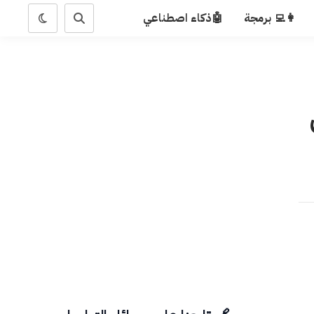
👩‍💻 برمجة
🤖ذكاء اصطناعي
ضل