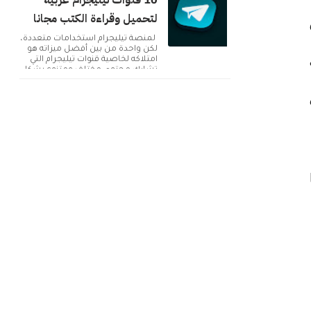
10 قنوات تيليجرام عربية
لتحميل وقراءة الكتب مجانا
لمنصة تيليجرام استخدامات متعددة،
لكن واحدة من بين أفضل ميزاته هو
امتلاكه لخاصية قنوات تيليجرام التي
تشارك محتوى مختلف ومتنوع بشكل
دائم. ولك...