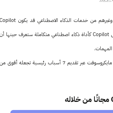
من بين كل من ChatGPT و Gemini و Claude وغيرهم من خدمات الذكاء الاصطناعي قد يكون pilot
الأفضل والأمثل للاستخدام اليومي. فحين تعتاد على Copilot كأداة ذكاء اصطناعي متكاملة ستعرف حينها أن
 المهمات.
ندعوك للتعرف على بعض أقوى ميزات Copilot من مايكروسوفت عبر تقديم 7 أسباب رئيسية تجعله أقوى من