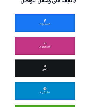
🔗 تابعنا على وسائل التواصل
فيسبوك
انستغرام
اكس
تيليجرام