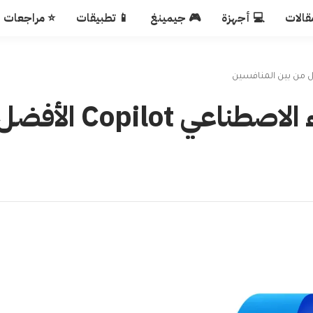
قالات
💻 أجهزة
🎮 جيمينغ
📱 تطبيقات
⭐ مراجعات
7 أسباب تجعل خدمة الذكاء الاصطناعي Copilot الأف