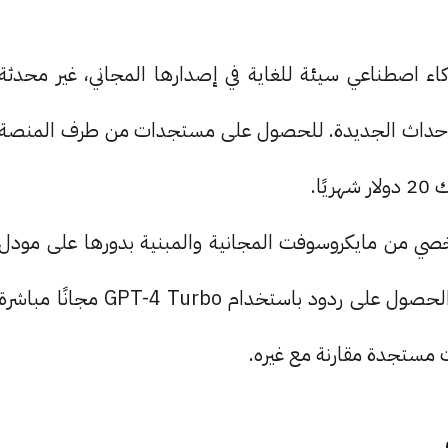
يزي، إنها خدمة ذكاء اصطناعي سيئة للغاية في إصدارها المجاني، غير محدثة
ب الأحداث الجديدة. للحصول على مستجدات من طرف المنصة
ة المساعد الشخصي من مايكروسوفت المجانية والمبنية بدورها على مودل
GPT من OpenAI. تسمح للمستخدم بتفعيل خيار الحصول على ردود باستخدام GPT-4 Turbo مجانًا مباشر