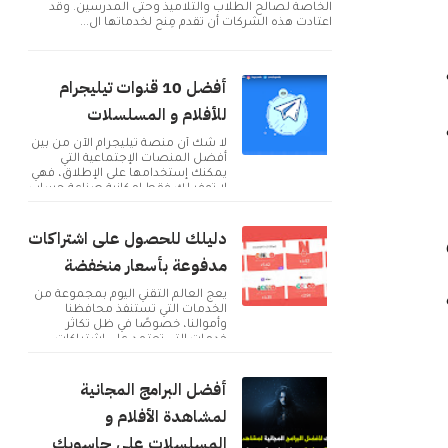
الخاصة لصالح الطلاب والتلاميذ وحتى المدرسين. وقد
اعتادت هذه الشركات أن تقدم مِنح لخدماتها ال...
أفضل 10 قنوات تيليجرام
للأفلام و المسلسلات
لا شك أن منصة تيليجرام الآن من بين
أفضل المنصات الإجتماعية التي
يمكنك إستخدامها على الإطلاق، فهي
لا توفر لك فقط إمكانية صناعة حساب
و التوا...
دليلك للحصول على اشتراكات
مدفوعة بأسعار منخفضة
ة
يعج العالم التقني اليوم بمجموعة من
الخدمات التي تستنفذ محافظنا
وأموالنا، خصوصًا في ظل تكاثر
خدمات التي تعتمد على اشتراكات
شهرية للحصول على م...
أفضل البرامج المجانية
لمشاهدة الأفلام و
المسلسلات على حاسوبك