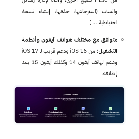
واتسآب (استرجاعها، حذفها، إنشاء نسخة
احتياطية ... )
متوافق مع مختلف هواتف آيفون وأنظمة
التشغيل:
من iOS 16 ودعم قريب لـ iOS 17
ودعم لهاتف آيفون 14 وكذلك آيفون 15 بعد
إطلاقه.