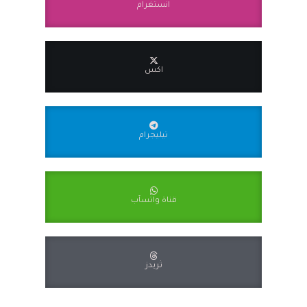
انستغرام
اكس
تيليجرام
قناة واتسآب
ثريدز