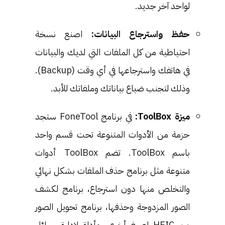
لواحد آخر جديد.
حفظ واسترجاع البيانات:
اصنع نسخة
احتياطية من كل الملفات التي لديك والبيانات
في هاتفك واسترجاعها في أي وقت (Backup).
وذلك لتجنب ضياع بياناتك وملفاتك للأبد.
ميزة ToolBox:
في برنامج FoneTool ستجد
حزمة من الأدوات المتنوعة تحت قسم واحد
باسم ToolBox. تضم ToolBox أدوات
متنوعة مثل برنامج حذف الملفات بشكل نهائي
والتخلص منها دون استرجاع، برنامج لكشف
الصور المزدوجة وحذفها، برنامج تحويل الصور
من HEIC لصيغ أخرى، وأداة لإدارة رسائل