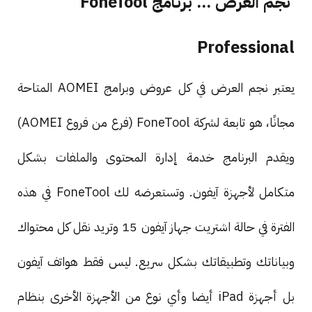
نجم العرض ... برنامج FoneTool
Professional
يعتبر نجم العرض في كل عروض وبرامج AOMEI المتاحة
مجانًا، هو تابعة لشركة FoneTool (فرع من فروع AOMEI)
ويقدم البرنامج خدمة إدارة المحتوى والملفات بشكل
متكامل لأجهزة آيفون. وتستعرضه لك FoneTool في هذه
الفترة في حالة اشتريت جهاز آيفون 15 وتريد نقل كل محتواك
وبياناتك وتطبيقاتك بشكل سريع. ليس فقط هواتف آيفون
بل أجهزة iPad أيضا وأي نوع من الأجهزة الأخرى بنظام