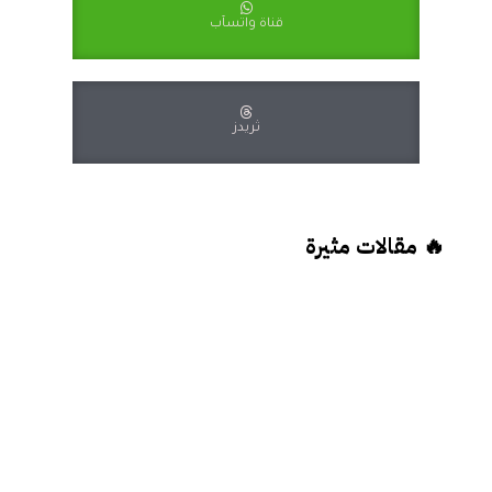
قناة واتسآب
ثريدز
🔥 مقالات مثيرة