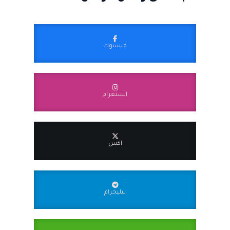
فيسبوك
انستغرام
اكس
تيليجرام