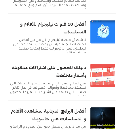
الخاصة لصالح الطلاب والتلاميذ وحتى المدرسين.
وقد اعتادت هذه الشركات أن تقدم مِنح لخدماتها
ال...
أفضل 10 قنوات تيليجرام للأفلام و
المسلسلات
لا شك أن منصة تيليجرام الآن من بين أفضل
المنصات الإجتماعية التي يمكنك إستخدامها على
الإطلاق، فهي لا توفر لك فقط إمكانية صناعة
حساب و التوا...
دليلك للحصول على اشتراكات مدفوعة
بأسعار منخفضة
يعج العالم التقني اليوم بمجموعة من الخدمات التي
تستنفذ محافظنا وأموالنا، خصوصًا في ظل تكاثر
خدمات التي تعتمد على اشتراكات شهرية للحصول
على م...
أفضل البرامج المجانية لمشاهدة الأفلام
و المسلسلات على حاسوبك
من منا لا يريد ان يحظى بجو من الهدوء و الراحة و