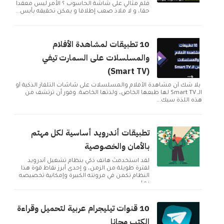
فلم مثالي على شاشة الحاسوب ؟ الأمر ليس معقدا
حقا، و لا ملاذ صعب إطلاقا و يمكن تحقيقه بأبس...
10 تطبيقات لمشاهدة الأفلام
والمسلسلات على السمارت تيفي
(Smart TV)
بلا شك أن مشاهدة الأفلام والمسلسلات على شاشات التلفاز الذكية أو
الـ Smart TV لها طبعها الخاص، ولذتها الخاصة. وفور أن ترتشف من
هذه اللذة سيك...
تطبيقات أندرويد أساسية لكل مهتم
بالأمان والخصوصية
لقد استخدمتُ هاتف ذكي بنظام تشغيل أندرويد
لفترة طويلة من الزمن، و إحدى أبرز نقاط قوة هذا
النظام تكمن في مرونته الكبيرة وإمكانية تخصيصه
بما ...
10 قنوات تيليجرام عربية لتحميل وقراءة
الكتب مجانا