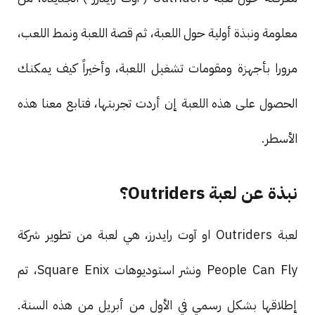
معلومة ونبذة أولية حول اللعبة، ثم قصة اللعبة ونمط اللعب،
مرورا بأجهزة ومقومات تشغيل اللعبة، وأخيراً كيف يمكنك
الحصول على هذه اللعبة إن أردت تجربتها، فتابع معنا هذه
الأسطر.
نبذة عن لعبة Outriders؟
لعبة Outriders او آوت رايدرز، هي لعبة من تطوير شركة
People Can Fly ونشر استوديوهات Square Enix، تم
إطلاقها بشكل رسمي في الأول من أبريل من هذه السنة.