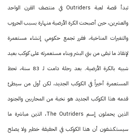
تبدأ قصة لعبة Outriders في منتصف القرن الواحد
والعشرين، حين أصبحت الكرة الأرضية منهارة بسبب الحروب
والتغيرات المناخية، فقرر تجمع حكومي إنشاء مستعمرة
لإنقاذ ما تبقى من بني البشر وبناء مستعمرته على كوكب بعيد
شبيه بالكرة الأرضية. بعد رحلة دامت لـ 83 سنة، تحط
المستعمرة أخيراً في الكوكب الجديد، لكن أول من سيطئ
قدمه هذا الكوكب الجديد هو نخبة من المحاربين والجنود
الذين يحملون إسم The Outriders، الذين مباشرة ما
سيستكشفون أن هذا الكوكب في الحقيقة خطير ولا يصلح