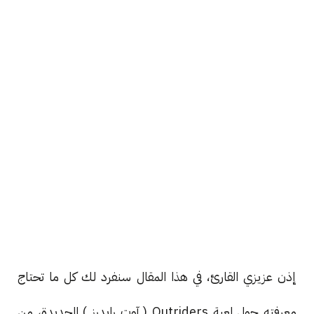
إذن عزيزي القارئ، في هذا المقال سنفرد لك كل ما تحتاج
معرفته حول لعبة Outriders ( آوت رايدرز ) الجديدة، من