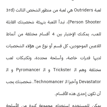
لعبة Outriders هي لعبة من منظور الشخص الثالث (3rd
Person Shooter)، تبدأ اللعبة بتهيئة شخصيتك القابلة
للعب، يمكنك الإختيار بين 4 أقسام مختلفة من أنماط
اللاعبين الموجودين، كل قسم أو نوع من هؤلاء الشخصيات
لديها قدرات خاصة، وأسلحة محددة، وتكتيكات لعب
مختلفة وهم الـ Trickster و الـ Pyromancer و الـ
Devastator وأخيرا الـ Technomancer. شخصيتك يجب
أن تكون إحدى هذه الأقسام.
يمكن للمستخدم استخدام مجموعة كبيرة من الأسلحة