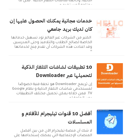
الذكية، وخاصة شاشات التلفاز الذكية . فكل ما
يحتاجه المستخدم ه...
خدمات مجانية يمكنك الحصول عليها إن
كان لديك بريد جامعي
الكثير من الشركات عبر العالم تود تسهيل خدماتها
الخاصة لصالح الطلاب والتلاميذ وحتى المدرسين.
وقد اعتادت هذه الشركات أن تقدم مِنح لخدماتها
ال...
10 تطبيقات لشاشات التلفاز الذكية
لتحميلها عبر Downloader
إن بُريمج Downloader هو تحفة فنية خصوصًا
لمستخدمي شاشات التلفاز الذكية و نظام Google
TV. فمن خلاله يمكن تحميل مختلف التطبيقات
دون الحاجة لم...
أفضل 10 قنوات تيليجرام للأفلام و
المسلسلات
لا شك أن منصة تيليجرام الآن من بين أفضل
المنصات الإجتماعية التي يمكنك إستخدامها على