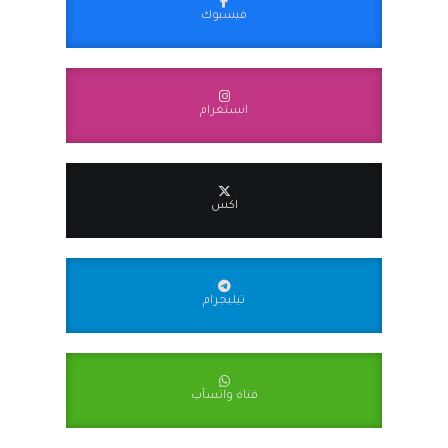
فيسبوك
انستغرام
اكس
تيليجرام
قناة واتسآب