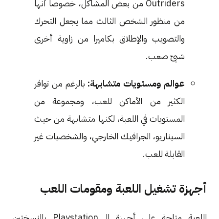
Outriders من بعض المشاكل، خصوصا أنها
من منظور الشخص الثالث مما يجعل التحرك
والتصويب والإطلاق بكاميرا من زاوية أخرى
شيئ صعب.
عوالم ومستويات متشابهة:
بالرغم من توافر
الكثير من الأماكن للعب، ومجموعة من
المستويات في اللعبة، لكنها متشابهة من حيث
السيناريو، الجرافيك الخارجي، والشخصيات غير
القابلة للعب.
أجهزة تشغيل اللعبة ومقومات اللعب
اللعبة متاحة على أجهزة الـ Playstation بالنسختين