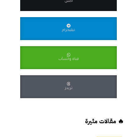
اكس
تيليجرام
قناة واتسآب
ثريدز
🔥 مقالات مثيرة