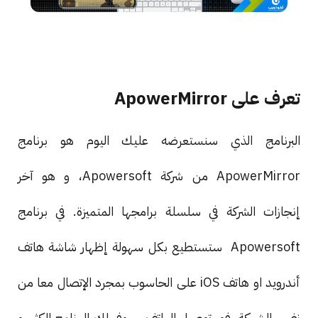
تعرف على ApowerMirror
البرنامج الذي سنستعرضه عليك اليوم هو برنامج
ApowerMirror من شركة Apowersoft، و هو آخر
إنجازات الشركة في سلسلة برامجها المتميزة. في برنامج
Apowersoft ستستطيع بكل سهولة إظهار شاشة هاتف
أندرويد او هاتف iOS على الحاسوب بمجرد الإتصال معا من
نفس الشبكة. فور توصيل الهاتف سيوفر لك البرنامج الكثير و