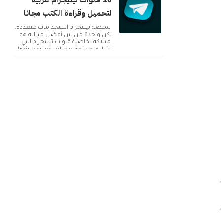
10 قنوات تيليجرام عربية
لتحميل وقراءة الكتب مجانا
لمنصة تيليجرام استخدامات متعددة،
لكن واحدة من بين أفضل ميزاته هو
امتلاكه لخاصية قنوات تيليجرام التي
تشارك محتوى مختلف ومتنوع بشكل
دائم. ولك...