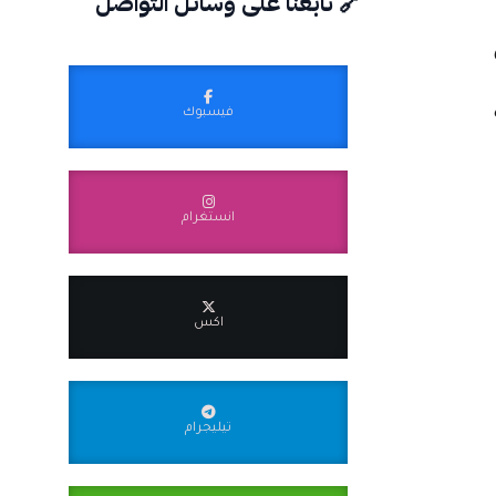
🔗 تابعنا على وسائل التواصل
فيسبوك
انستغرام
اكس
تيليجرام