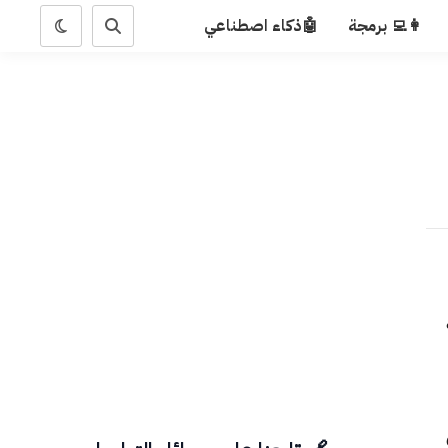
👩‍💻 برمجة
🤖ذكاء اصطناعي