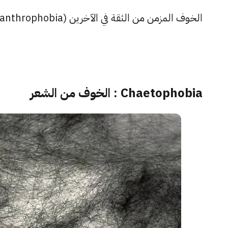
الخوف المزمن من الثقة في الآخرين (Pistanthrophobia ) غالباً ما يعني عدم الثقة في النفس وفي قدراتها.
Chaetophobia : الخوف من الشعر