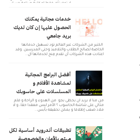
لا توفر لك فقط إمكانية صناعة حساب
و التوا...
خدمات مجانية يمكنك
الحصول عليها إن كان لديك
بريد جامعي
الكثير من الشركات عبر العالم تود تسهيل خدماتها
الخاصة لصالح الطلاب والتلاميذ وحتى المدرسين. وقد
اعتادت هذه الشركات أن تقدم مِنح لخدماتها ال...
أفضل البرامج المجانية
لمشاهدة الأفلام و
المسلسلات على حاسوبك
من منا لا يريد ان يحظى بجو من الهدوء و الراحة و فلم
مثالي على شاشة الحاسوب ؟ الأمر ليس معقدا حقا، و لا
ملاذ صعب إطلاقا و يمكن تحقيقه بأبس...
تطبيقات أندرويد أساسية لكل
مهتم بالأمان والخصوصية