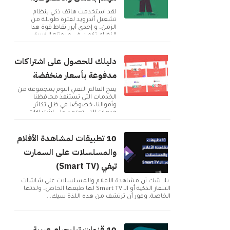
لقد استخدمتُ هاتف ذكي بنظام
تشغيل أندرويد لفترة طويلة من
الزمن، و إحدى أبرز نقاط قوة هذا
النظام تكمن في مرونته الكبيرة
وإمكانية تخصيصه بما ...
دليلك للحصول على اشتراكات
مدفوعة بأسعار منخفضة
يعج العالم التقني اليوم بمجموعة من
الخدمات التي تستنفذ محافظنا
وأموالنا، خصوصًا في ظل تكاثر
خدمات التي تعتمد على اشتراكات
شهرية للحصول على م...
10 تطبيقات لمشاهدة الأفلام
والمسلسلات على السمارت
تيفي (Smart TV)
بلا شك أن مشاهدة الأفلام والمسلسلات على شاشات
التلفاز الذكية أو الـ Smart TV لها طبعها الخاص، ولذتها
الخاصة. وفور أن ترتشف من هذه اللذة سيك...