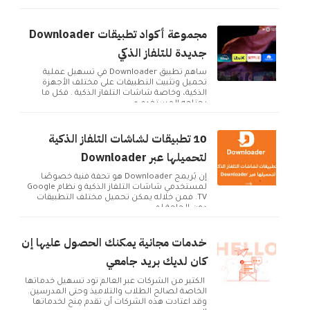
ويب مقا...
مجموعة أكواد تطبيقات Downloader
جديدة للتلفاز الذكي
ساهم تطبيق Downloader في تسهيل عملية
تحميل وتثبيت التطبيقات على مختلف الأجهزة
الذكية، وخاصة شاشات التلفاز الذكية . فكل ما
يحتاجه المستخدم ه...
10 تطبيقات لشاشات التلفاز الذكية
لتحميلها عبر Downloader
إن بُريمج Downloader هو تحفة فنية خصوصًا
لمستخدمي شاشات التلفاز الذكية و نظام Google
TV. فمن خلاله يمكن تحميل مختلف التطبيقات
دون الحاجة لم...
خدمات مجانية يمكنك الحصول عليها إن
كان لديك بريد جامعي
الكثير من الشركات عبر العالم تود تسهيل خدماتها
الخاصة لصالح الطلاب والتلاميذ وحتى المدرسين.
وقد اعتادت هذه الشركات أن تقدم مِنح لخدماتها