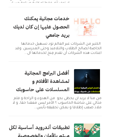
لا توفر لك فقط إمكانية صناعة حساب
و التوا...
خدمات مجانية يمكنك
الحصول عليها إن كان لديك
بريد جامعي
الكثير من الشركات عبر العالم تود تسهيل خدماتها
الخاصة لصالح الطلاب والتلاميذ وحتى المدرسين. وقد
اعتادت هذه الشركات أن تقدم مِنح لخدماتها ال...
أفضل البرامج المجانية
لمشاهدة الأفلام و
المسلسلات على حاسوبك
من منا لا يريد ان يحظى بجو من الهدوء و الراحة و فلم
مثالي على شاشة الحاسوب ؟ الأمر ليس معقدا حقا، و لا
ملاذ صعب إطلاقا و يمكن تحقيقه بأبس...
تطبيقات أندرويد أساسية لكل
مهتم بالأمان والخصوصية