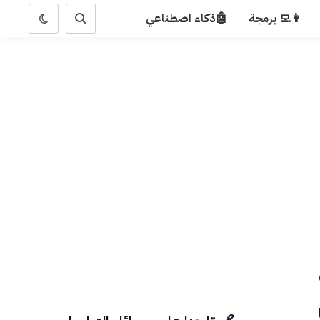
👩‍💻 برمجة
🤖ذكاء اصطناعي