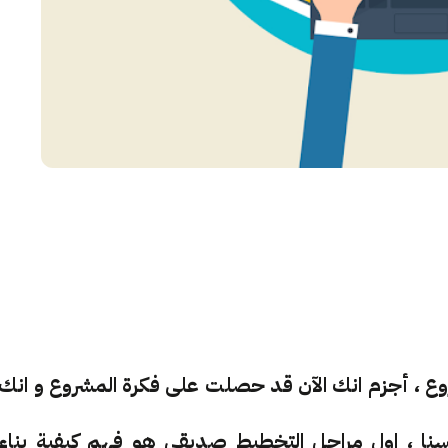
وع ، أجزم انك الآن قد حصلت على فكرة المشروع و انك
نا ، اول مراحل التخطيط صديقي هو فهم كيفية بناء