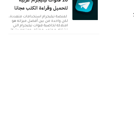
10 قنوات تيليجرام عربية
لتحميل وقراءة الكتب مجانا
لمنصة تيليجرام استخدامات متعددة،
لكن واحدة من بين أفضل ميزاته هو
امتلاكه لخاصية قنوات تيليجرام التي
تشارك محتوى مختلف ومتنوع بشكل
دائم. ولك...