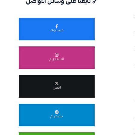
🔗 تابعنا على وسائل التواصل
فيسبوك
انستغرام
اكس
تيليجرام