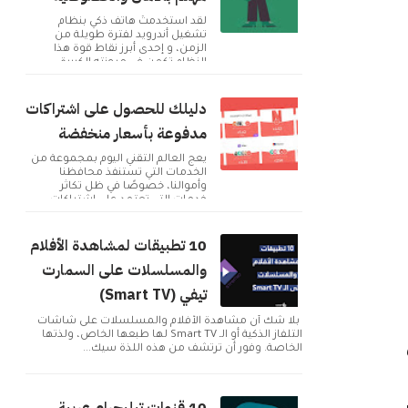
لقد استخدمتُ هاتف ذكي بنظام
تشغيل أندرويد لفترة طويلة من
الزمن، و إحدى أبرز نقاط قوة هذا
النظام تكمن في مرونته الكبيرة
وإمكانية تخصيصه بما ...
دليلك للحصول على اشتراكات
مدفوعة بأسعار منخفضة
يعج العالم التقني اليوم بمجموعة من
الخدمات التي تستنفذ محافظنا
وأموالنا، خصوصًا في ظل تكاثر
خدمات التي تعتمد على اشتراكات
شهرية للحصول على م...
10 تطبيقات لمشاهدة الأفلام
والمسلسلات على السمارت
تيفي (Smart TV)
بلا شك أن مشاهدة الأفلام والمسلسلات على شاشات
التلفاز الذكية أو الـ Smart TV لها طبعها الخاص، ولذتها
الخاصة. وفور أن ترتشف من هذه اللذة سيك...