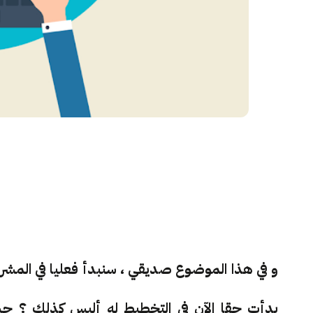
و في هذا الموضوع صديقي ، سنبدأ فعليا في المشر
بدأت حقا الآن في التخطيط له أليس كذلك ؟ حس