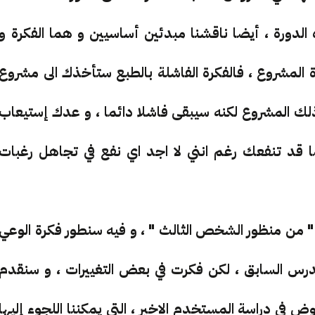
دورة ، أيضا ناقشنا مبدئين أساسيين و هما الفكرة و
The Idea &  ، و هما ركيزة المشروع ، فالفكرة الفاشلة بالطبع ستأخذك الى مشروع
ك المشروع لكنه سيبقى فاشلا دائما ، و عدك إستيعاب
ا قد تنفعك رغم انني لا اجد اي نفع في تجاهل رغبات
" من منظور الشخص الثالث " ، و فيه سنطور فكرة الوعي
يدا في الدرس السابق ، لكن فكرت في بعض التغييرات ، و سنقدم
 في دراسة المستخدم الاخير ، التي يمكننا اللجوء إليها