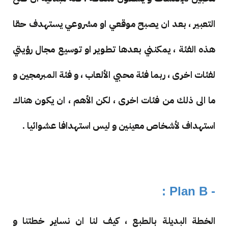
التعبير ، بعد ان يصبح موقعي او مشروعي يستهدف حقا
هذه الفئة ، يمكنني بعدها تطوير او توسيع مجال رؤيتي
لفئات اخرى ، ربما فئة محبي الألعاب ، و فئة المبرمجين و
ما الى ذلك من فئات اخرى ، لكن الأهم ، ان يكون هناك
استهداف لأشخاص معينين و ليس استهدافا عشوائيا .
- Plan B :
الخطة البديلة بالطبع ، كيف لنا ان نساير خطتنا و