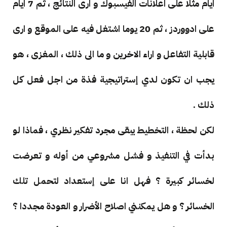
ايام مثلا على اعلانات الفيسبوك و ارى النتائج ، ثم 7 ايام
على ادووردز ، ثم 20 يوما اشتغل فيه على الموقع و ارى
قابلية التفاعل و اراء الاخرين و ما الى ذلك ، المغزى ، هو
يجب ان تكون لدي إستراتيجية فذة من اجل فعل كل
ذلك .
لكن لحظة ، التخطيط يبقى مجرد تفكير نظري ، فماذا لو
بدأت في التنفيذ و فشل مشروعي من أوله و تعرضت
لخسائر كبيرة ؟ فهل انا على إستعداد لتحمل تلك
الخسائر ؟ و هل يمكنني اصلاح الأضرار و العودة مجددا ؟