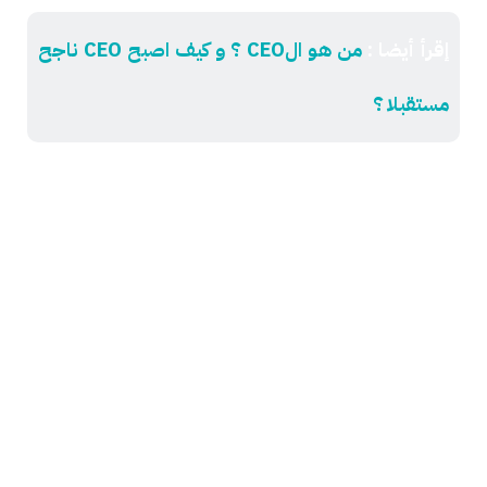
إقرأ أيضا :
من هو الCEO ؟ و كيف اصبح CEO ناجح
مستقبلا ؟