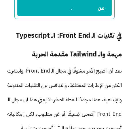
الرابط التالي
من
.
في تقنيات الـ Front End: الـ Typescript
مهمة والـ Tailwind مقدمة الحربة
بعد أن أصبح الأمر مشوقًا في مجال الـ Front End، وانتشرت
الكثير من الإطارات المختلفة، والتنافس بين التقنيات المتنوعة
والإبداعية، عدنا مجددًا لنقطة الصفر. لا يعني هذا أن مجال الـ
Front End أضحى ضعيفًا أو غير مطلوب، لكن إمكانياته
أصبحت محدودة، حتى نماذج الـ UI أضحت متشابهة.