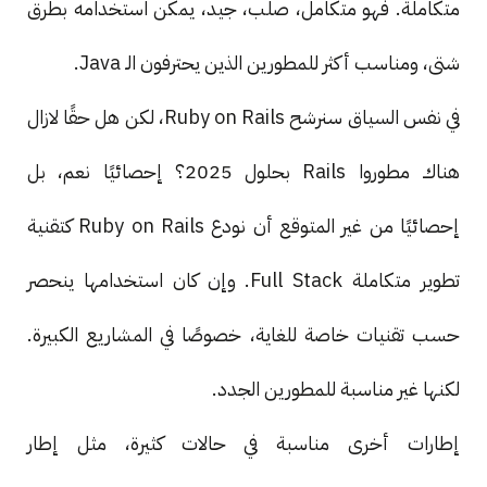
متكاملة. فهو متكامل، صلب، جيد، يمكن استخدامه بطرق
شتى، ومناسب أكثر للمطورين الذين يحترفون الـ Java.
في نفس السياق سنرشح Ruby on Rails، لكن هل حقًا لازال
هناك مطوروا Rails بحلول 2025؟ إحصائيًا نعم، بل
إحصائيًا من غير المتوقع أن نودع Ruby on Rails كتقنية
تطوير متكاملة Full Stack. وإن كان استخدامها ينحصر
حسب تقنيات خاصة للغاية، خصوصًا في المشاريع الكبيرة.
لكنها غير مناسبة للمطورين الجدد.
إطارات أخرى مناسبة في حالات كثيرة، مثل إطار