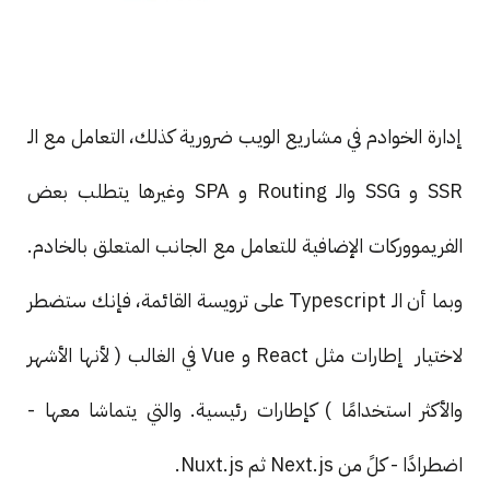
إدارة الخوادم في مشاريع الويب ضرورية كذلك، التعامل مع الـ
SSR و SSG والـ Routing و SPA وغيرها يتطلب بعض
الفريمووركات الإضافية للتعامل مع الجانب المتعلق بالخادم.
وبما أن الـ Typescript على ترويسة القائمة، فإنك ستضطر
لاختيار إطارات مثل React و Vue في الغالب ( لأنها الأشهر
والأكثر استخدامًا ) كإطارات رئيسية. والتي يتماشا معها -
اضطرادًا - كلً من Next.js ثم Nuxt.js.