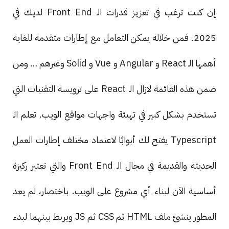
إن كنت ترغب في تعزيز قدرات الـ Front End لديك في
2025. فمن خلاله يمكن التعامل مع إطارات متقدمة للغاية
أهمها الـ React و Angular و Vue و Solid وغيرهم … ومن
ضمن هذه القائمة لازال الـ React على ترويسة التقنيات التي
تستخدم بشكل كبير في تهيئة واجهات مواقع الويب. تعلم الـ
Typescript يفتح لك أبوابًا لاعتماد مختلف إطارات العمل
الحديثة والقديمة في مجال الـ Front End والتي تعتبر ركيزة
أساسية الآن لبناء أي مشروع على الويب. باختصار، لم يعد
المطور ينشئ ملف HTML ثم CSS ثم JS ويربط بينهما لبدء