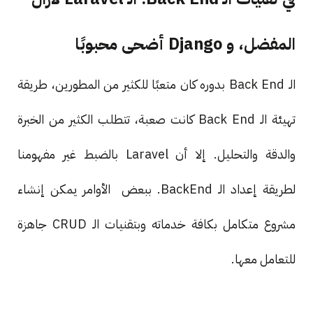
المفضل، و Django أضحى محبوبًا
الـ Back End بدوره كان متعبًا للكثير من المطورين، طريقة
تهيئة الـ Back End كانت صعبة، تتطلب الكثير من الخبرة
والدقة والتحليل. إلا أن Laravel بالضبط غير مفهومنا
لطريقة إعداد الـ BackEnd. ببعض الأوامر يمكن إنشاء
مشروع متكامل بكافة خدماته وبتقنيات الـ CRUD جاهزة
للتعامل معها.