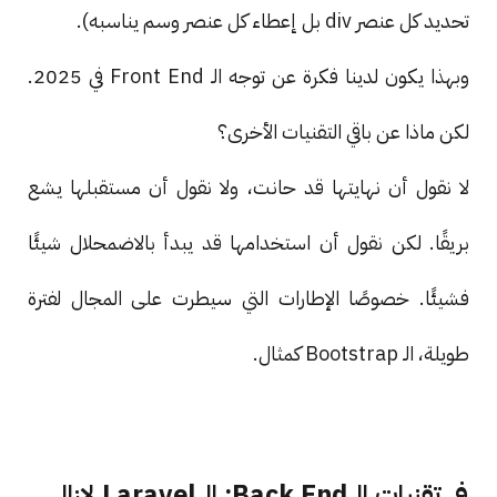
تحديد كل عنصر div بل إعطاء كل عنصر وسم يناسبه).
وبهذا يكون لدينا فكرة عن توجه الـ Front End في 2025.
لكن ماذا عن باقي التقنيات الأخرى؟
لا نقول أن نهايتها قد حانت، ولا نقول أن مستقبلها يشع
بريقًا. لكن نقول أن استخدامها قد يبدأ بالاضمحلال شيئًا
فشيئًا. خصوصًا الإطارات التي سيطرت على المجال لفترة
طويلة، الـ Bootstrap كمثال.
في تقنيات الـ Back End: الـ Laravel لازال