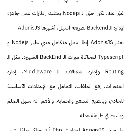
غنى عنه. لكن حتى الـ Nodejs يمتلك إطارات عمل جاهزة
لإدارة الـ Backend بطريقة أسهل، أشهرها AdonisJS.
يعتبر AdonisJS إطار عمل متكامل مبني على Nodejs و
Typescript لمحاكاة ميزات الـ BackEnd الشهيرة. مثل الـ
Routing وإدارة الانتقالات، الـ Middleware، إدارة
المتغيرات، رفع الملفات، التعامل مع الإعدادات الأساسية
للخادم، وبالطبع التشفير والحماية. والأهم أنه سهل التعلم
وبسيط في طريقة عمله.
ما يجعل AdnoisJS لمطوري Php أنه يحاكي تمامًا نفس