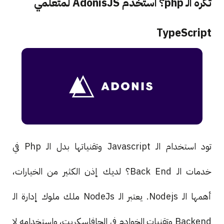
تكره الـ php؟ استخدم AdonisJS لمتعلمي
TypeScript
تود استخدام الـ Javascript وتقنياتها بدل الـ Php في
خدمات الـ Back End؟ لديك إذن الكثير من الخيارات،
أهمها الـ Nodejs. يعتبر الـ NodeJs ملك ملوك إدارة الـ
Backend وتقنيات الخوادم في الجافاسكربت، واستخدامه لا