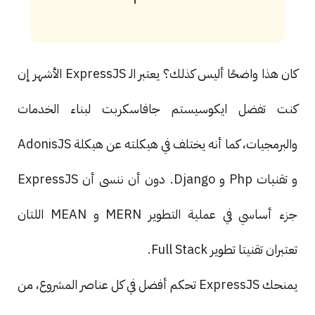
كان هذا واضحًا أليس كذلك؟ يعتبر الـ ExpressJS الأشهر إن
كنت تفضل ايكوسيستم جافاسكربت لبناء الخدمات
والبرمجيات، كما أنه يختلف في هيكلته عن هيكلة AdonisJS
و تقنيات Php و Django. دون أن ننسى أن ExpressJS
جزء أساسي في عملية التطوير MERN و MEAN اللتان
تعتبران تقنيتا تطوير Full Stack.
يمنحك ExpressJS تحكم أفضل في كل عناصر المشروع، من