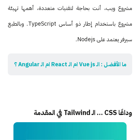
مشروع ويب، أنت بحاجة لتقنيات متعددة، أهمها تهيئة
مشروع باستخدام إطار ذو أساس TypeScript. وبالطبع
سيرفر يعتمد على Nodejs.
ما الأفضل : الـ Vue js ام الـ React ام الـ Angular ؟
وداعًا CSS … الـ Tailwind في المقدمة