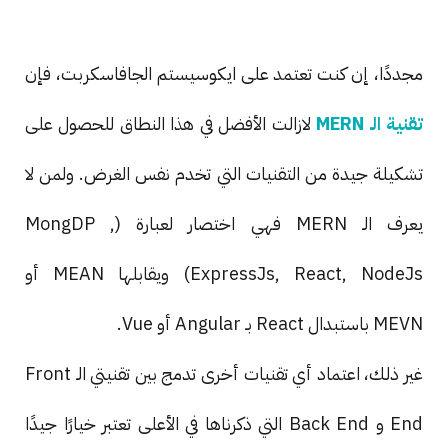
مجددًا، إن كنت تعتمد على ايكوسيستم الجافاسكربت، فإن
تقنية الـ MERN
لازالت الأفضل في هذا النطاق للحصول على
تشكيلة جيدة من التقنيات التي تخدم نفس الغرض. ولمن لا
يعرف الـ MERN فهي اختصار لعبارة (MongDP ,
ExpressJs, React, NodeJs) ويقابلها MEAN أو
MEVN باستبدال React بـ Angular أو Vue.
غير ذلك، اعتماد أي تقنيات أخرى تدمج بين تقنيتي الـ Front
End و Back End التي ذكرناها في الأعلى تعتبر خيارًا جيدًا