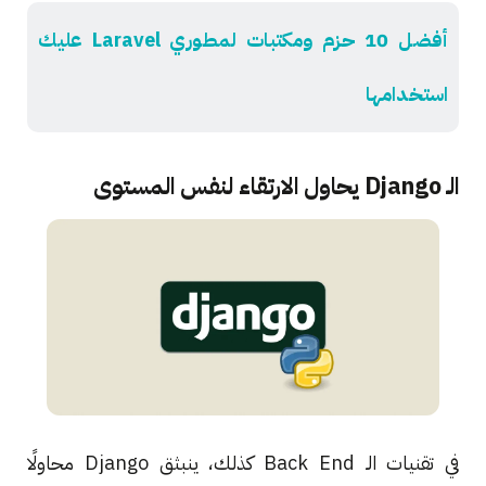
أفضل 10 حزم ومكتبات لمطوري Laravel عليك
استخدامها
الـ Django يحاول الارتقاء لنفس المستوى
في تقنيات الـ Back End كذلك، ينبثق Django محاولًا