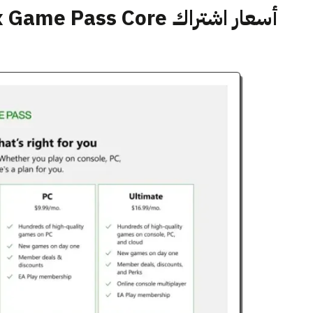
أسعار اشتراك Xbox Game Pass Core ومقارنته مع الاشتراكات الأخرى