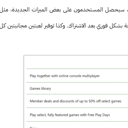
لحفاظ على أساسيات Live Gold نفسها، سيحصل المستخدمون على بعض الميزات الجديدة، مثل
نلاين متاحة بشكل فوري بعد الاشتراك. وكذا توفير لعبتين مجانيتين كل