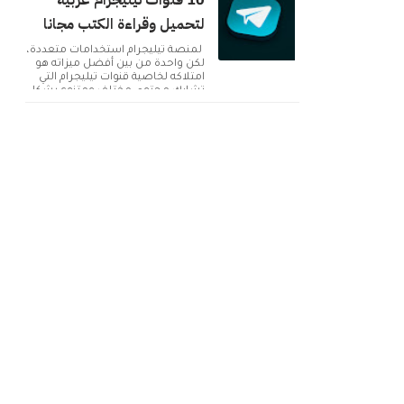
10 قنوات تيليجرام عربية
لتحميل وقراءة الكتب مجانا
لمنصة تيليجرام استخدامات متعددة،
لكن واحدة من بين أفضل ميزاته هو
امتلاكه لخاصية قنوات تيليجرام التي
تشارك محتوى مختلف ومتنوع بشكل
دائم. ولك...