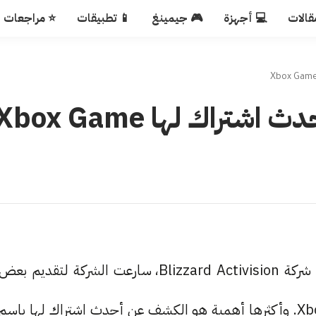
قالات
💻 أجهزة
🎮 جيمينغ
📱 تطبيقات
⭐ مراجعات
مايكروسوفت تكشف عن أحدث اشتراك لها box Game
بعد استحواذ شركة مايكروسوفت بشكل رسمي على شركة Blizzard Activision، سارعت الشركة لتقديم بعض
التغييرات المهمة بخصوص خدمة ألعابها الشهيرة Xbox. وأكثرها أهمية هو الكشف عن أحدث اشتراك لها باسم