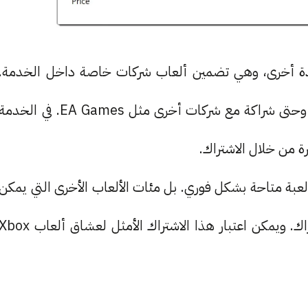
Xbo ستضم ميزة جديدة أخرى، وهي تضمين ألعاب شركات خاصة داخل الخدمة.
أهمها خدمتي Activision Blizzard و Bethesda، وحتى شراكة مع شركات أخرى مثل EA Games. في الخدم
ة من خلال الاشتراك.
 تتوقف الخدمة على توفير فقط ألعاب أونلاين و 25 لعبة متاحة بشكل فوري. بل مئات الألعاب الأخرى التي يمكن
لعبها وتجربتها والوصول إليها في أي وقت بعد الاشتراك. ويمكن اعتبار هذا الاشتراك الأمثل لعشاق ألعاب x