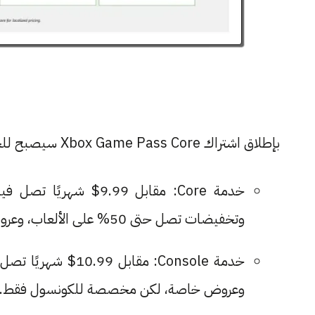
بإطلاق اشتراك Xbox Game Pass Core سيصبح للخدمة 4 اشتراكات نهائية:
خدمة Core: مقابل 9.99$ 
وتخفيضات تصل حتى 50% على الألعاب، وعروض خاصة لهذه الفئة من المشتركين.
خدمة Console: مقاب
وعروض خاصة، لكن مخصصة للكونسول فقط.