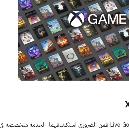
إن لم تكن لديك فكرة عن Game Pass Core أو Live Gold فمن الضروري استكشافهما. الخدمة متخصصة في