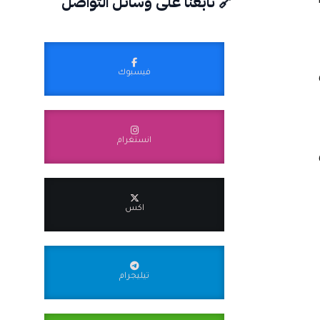
🔗 تابعنا على وسائل التواصل
ض
فيسبوك
انستغرام
اكس
تيليجرام