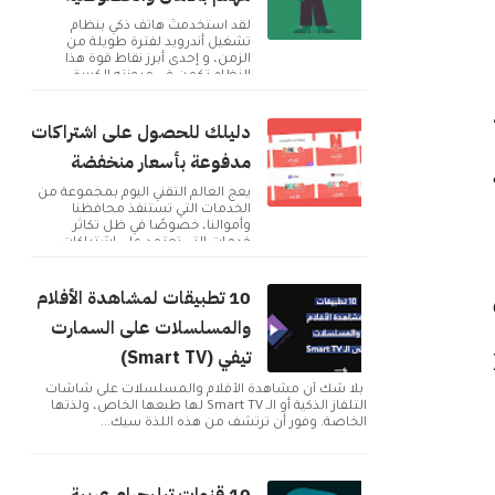
لقد استخدمتُ هاتف ذكي بنظام
تشغيل أندرويد لفترة طويلة من
الزمن، و إحدى أبرز نقاط قوة هذا
النظام تكمن في مرونته الكبيرة
وإمكانية تخصيصه بما ...
دليلك للحصول على اشتراكات
مدفوعة بأسعار منخفضة
ة
يعج العالم التقني اليوم بمجموعة من
الخدمات التي تستنفذ محافظنا
وأموالنا، خصوصًا في ظل تكاثر
خدمات التي تعتمد على اشتراكات
شهرية للحصول على م...
10 تطبيقات لمشاهدة الأفلام
والمسلسلات على السمارت
تيفي (Smart TV)
Xbo
بلا شك أن مشاهدة الأفلام والمسلسلات على شاشات
التلفاز الذكية أو الـ Smart TV لها طبعها الخاص، ولذتها
الخاصة. وفور أن ترتشف من هذه اللذة سيك...