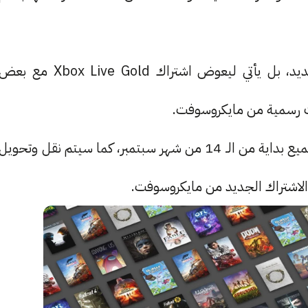
خدمة Xbox Game Pass Core ليس باشتراك جديد، بل يأتي ليعوض اشتراك Xbox Live Gold مع بع
ت رسمية من مايكروسوفت.
خدمة Xbox Game Pass Core ستصبح متاحة للجميع بداية من الـ 14 من شهر سبتمبر، كما سيتم نقل وتحويل