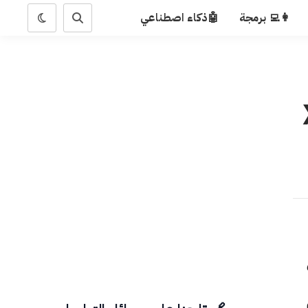
👩‍💻 برمجة
🤖ذكاء اصطناعي
X