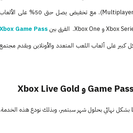
توفير تجربة لعب أونلاين من نمط اللعب المتعدد (Multiplayer). مع تخفيض يصل حتى 50% على الألعا
Xbox Game Pass
أخير يركز بشكل كبير على ألعاب اللعب المتعدد والأونلاين ويقدم مجتمع
ستأتي خدمة Game Pass Core لتعويض Live Gold بشكل نهائي بحلول شهر سبتمبر، وبذلك نودع هذه الخدمة.