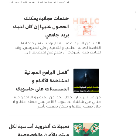
لا توفر لك فقط إمكانية صناعة حساب
و التوا...
خدمات مجانية يمكنك
الحصول عليها إن كان لديك
بريد جامعي
الكثير من الشركات عبر العالم تود تسهيل خدماتها
الخاصة لصالح الطلاب والتلاميذ وحتى المدرسين. وقد
اعتادت هذه الشركات أن تقدم مِنح لخدماتها ال...
أفضل البرامج المجانية
لمشاهدة الأفلام و
المسلسلات على حاسوبك
من منا لا يريد ان يحظى بجو من الهدوء و الراحة و فلم
مثالي على شاشة الحاسوب ؟ الأمر ليس معقدا حقا، و لا
ملاذ صعب إطلاقا و يمكن تحقيقه بأبس...
تطبيقات أندرويد أساسية لكل
مهتم بالأمان والخصوصية