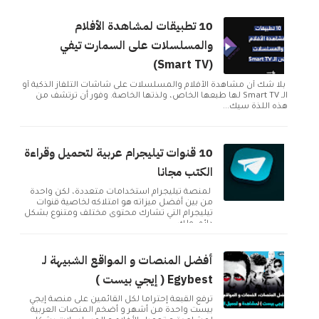
10 تطبيقات لمشاهدة الأفلام
والمسلسلات على السمارت تيفي
(Smart TV)
بلا شك أن مشاهدة الأفلام والمسلسلات على شاشات التلفاز الذكية أو
الـ Smart TV لها طبعها الخاص، ولذتها الخاصة. وفور أن ترتشف من
هذه اللذة سيك...
10 قنوات تيليجرام عربية لتحميل وقراءة
الكتب مجانا
لمنصة تيليجرام استخدامات متعددة، لكن واحدة
من بين أفضل ميزاته هو امتلاكه لخاصية قنوات
تيليجرام التي تشارك محتوى مختلف ومتنوع بشكل
دائم. ولك...
أفضل المنصات و المواقع الشبيهة لـ
Egybest ( إيجي بيست )
تُرفع القبعة إحتراماً لكل القائمين على منصة إيجي
بيست واحدة من أشهر و أضخم المنصات العربية