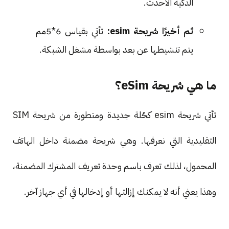
الذكية الأحدث.
ثم أخيرًا شريحة esim:
تأتي بقياس 6*5مم
يتم تنشيطها عن بعد بواسطة مشغل الشبكة.
ما هي شريحة eSim؟
تأتي شريحة esim كحُلة جديدة ومتطورة من شريحة SIM
التقليدية التي نعرفها. وهي شريحة مضمنة داخل الهاتف
المحمول، لذلك تعرف باسم وحدة تعريف المشترك المضمنة،
وهذا يعني أنه لا يمكنك إزالتها أو إدخالها في أي جهاز آخر.