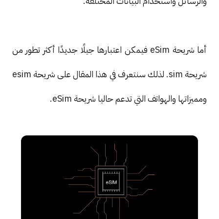
والرسائل واستخدام البيانات المختلفة.
أما شريحة eSim فيمكن اعتبارها جيلًا جديدًا أكثر تطور من
شريحة sim. لذلك سنتعرف في هذا المقال على شريحة esim
ومميزاتها والهواتف التي تدعم حاليا شريحة eSim.