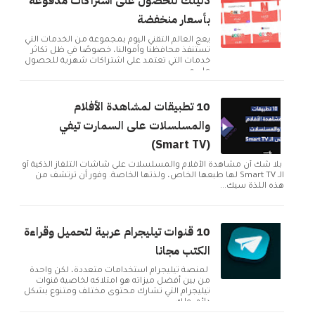
دليلك للحصول على اشتراكات مدفوعة
بأسعار منخفضة
يعج العالم التقني اليوم بمجموعة من الخدمات التي
تستنفذ محافظنا وأموالنا، خصوصًا في ظل تكاثر
خدمات التي تعتمد على اشتراكات شهرية للحصول
على م...
10 تطبيقات لمشاهدة الأفلام
والمسلسلات على السمارت تيفي
(Smart TV)
بلا شك أن مشاهدة الأفلام والمسلسلات على شاشات التلفاز الذكية أو
الـ Smart TV لها طبعها الخاص، ولذتها الخاصة. وفور أن ترتشف من
هذه اللذة سيك...
10 قنوات تيليجرام عربية لتحميل وقراءة
الكتب مجانا
لمنصة تيليجرام استخدامات متعددة، لكن واحدة
من بين أفضل ميزاته هو امتلاكه لخاصية قنوات
تيليجرام التي تشارك محتوى مختلف ومتنوع بشكل
دائم. ولك...