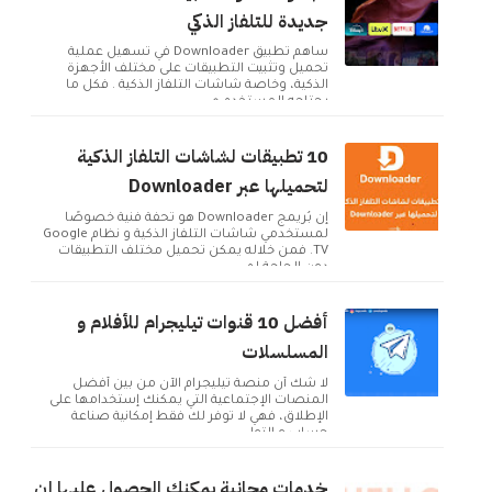
جديدة للتلفاز الذكي
ساهم تطبيق Downloader في تسهيل عملية
تحميل وتثبيت التطبيقات على مختلف الأجهزة
الذكية، وخاصة شاشات التلفاز الذكية . فكل ما
يحتاجه المستخدم ه...
10 تطبيقات لشاشات التلفاز الذكية
لتحميلها عبر Downloader
إن بُريمج Downloader هو تحفة فنية خصوصًا
لمستخدمي شاشات التلفاز الذكية و نظام Google
TV. فمن خلاله يمكن تحميل مختلف التطبيقات
دون الحاجة لم...
أفضل 10 قنوات تيليجرام للأفلام و
المسلسلات
لا شك أن منصة تيليجرام الآن من بين أفضل
المنصات الإجتماعية التي يمكنك إستخدامها على
الإطلاق، فهي لا توفر لك فقط إمكانية صناعة
حساب و التوا...
خدمات مجانية يمكنك الحصول عليها إن