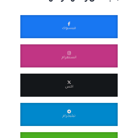
فيسبوك
انستغرام
اكس
تيليجرام