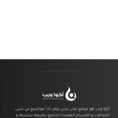
أكوا ويب هو موقع تقني عربي يوفر لك مواضيع في شتى
المجالات و الأقسام المفيدة للجميع بطريقة سلسلة و