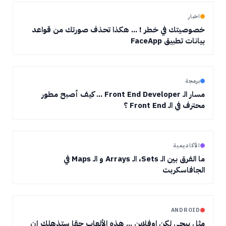
اخبار
خصوصيتك في خطر ! ... هكذا تحذف صورتك من قواعد
بيانات تطبيق FaceApp
برمجة
مسار الـ Front End Developer ... كيف أصبح مطور
محترف في الـ Front End ؟
الأكاديمية
ما الفرق بين الـ Sets، الـ Arrays و الـ Maps في
الجافاسكربت
ANDROID
مثل ببجي لكن اوفلاين ... هذه الألعاب حقا ستذهلك إن