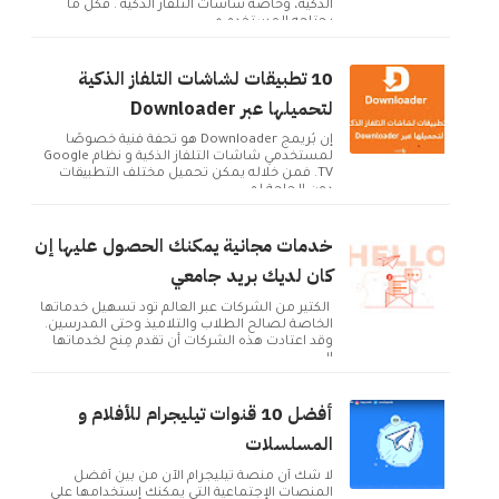
الذكية، وخاصة شاشات التلفاز الذكية . فكل ما
يحتاجه المستخدم ه...
10 تطبيقات لشاشات التلفاز الذكية
لتحميلها عبر Downloader
إن بُريمج Downloader هو تحفة فنية خصوصًا
لمستخدمي شاشات التلفاز الذكية و نظام Google
TV. فمن خلاله يمكن تحميل مختلف التطبيقات
دون الحاجة لم...
خدمات مجانية يمكنك الحصول عليها إن
كان لديك بريد جامعي
الكثير من الشركات عبر العالم تود تسهيل خدماتها
الخاصة لصالح الطلاب والتلاميذ وحتى المدرسين.
وقد اعتادت هذه الشركات أن تقدم مِنح لخدماتها
ال...
أفضل 10 قنوات تيليجرام للأفلام و
المسلسلات
لا شك أن منصة تيليجرام الآن من بين أفضل
المنصات الإجتماعية التي يمكنك إستخدامها على