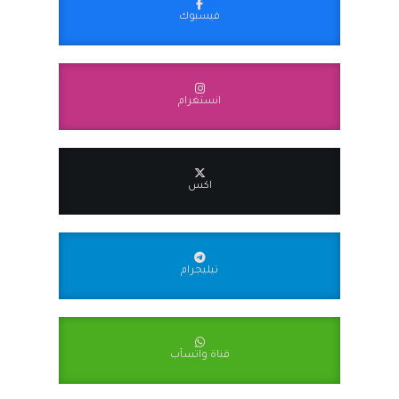
فيسبوك
انستغرام
اكس
تيليجرام
قناة واتسآب