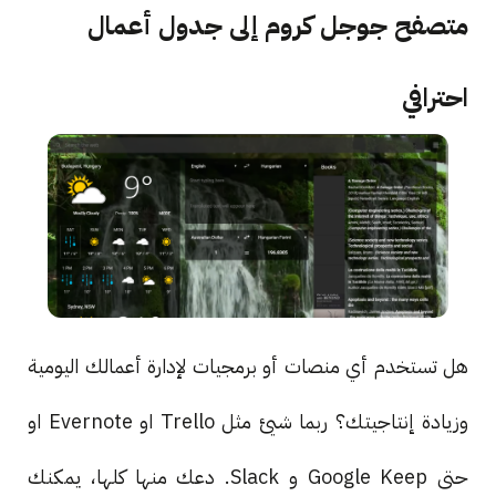
متصفح جوجل كروم إلى جدول أعمال
احترافي
هل تستخدم أي منصات أو برمجيات لإدارة أعمالك اليومية
وزيادة إنتاجيتك؟ ربما شيئ مثل Trello او Evernote او
حتى Google Keep و Slack. دعك منها كلها، يمكنك