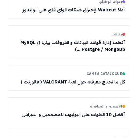
أدوات الإختراق
أداة Waircut لإختراق شبكات الواي فاي على الويندوز
مقالات
أنظمة إدارة قواعد البيانات و الفروقات بينها (MySQL /
Postgre / MongoDb ...)
GAMES CATALOGUE
كل ما تحتاج معرفته حول لعبة VALORANT ( فالورنت )
التصميم و الجرافيك
أفضل 10 القنوات على اليوتيوب للمصممين و الديزاينرز