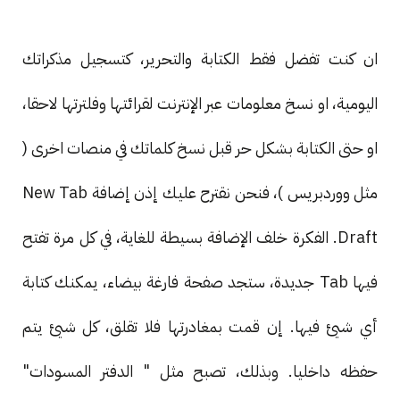
ان كنت تفضل فقط الكتابة والتحرير، كتسجيل مذكراتك
اليومية، او نسخ معلومات عبر الإنترنت لقرائتها وفلترتها لاحقا،
او حتى الكتابة بشكل حر قبل نسخ كلماتك في منصات اخرى (
مثل ووردبريس )، فنحن نقترح عليك إذن إضافة New Tab
Draft. الفكرة خلف الإضافة بسيطة للغاية، في كل مرة تفتح
فيها Tab جديدة، ستجد صفحة فارغة بيضاء، يمكنك كتابة
أي شيئ فيها. إن قمت بمغادرتها فلا تقلق، كل شيئ يتم
حفظه داخليا. وبذلك، تصبح مثل " الدفتر المسودات"