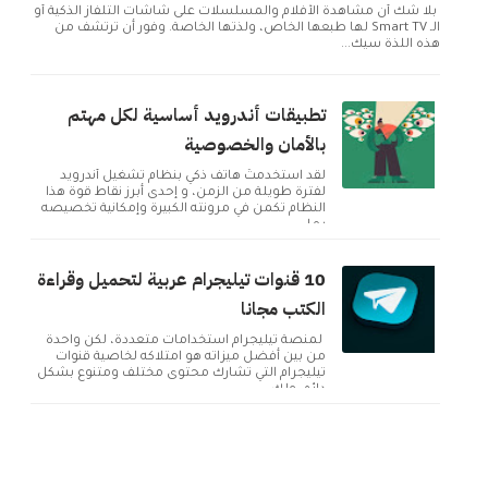
بلا شك أن مشاهدة الأفلام والمسلسلات على شاشات التلفاز الذكية أو
الـ Smart TV لها طبعها الخاص، ولذتها الخاصة. وفور أن ترتشف من
هذه اللذة سيك...
تطبيقات أندرويد أساسية لكل مهتم
بالأمان والخصوصية
لقد استخدمتُ هاتف ذكي بنظام تشغيل أندرويد
لفترة طويلة من الزمن، و إحدى أبرز نقاط قوة هذا
النظام تكمن في مرونته الكبيرة وإمكانية تخصيصه
بما ...
10 قنوات تيليجرام عربية لتحميل وقراءة
الكتب مجانا
لمنصة تيليجرام استخدامات متعددة، لكن واحدة
من بين أفضل ميزاته هو امتلاكه لخاصية قنوات
تيليجرام التي تشارك محتوى مختلف ومتنوع بشكل
دائم. ولك...