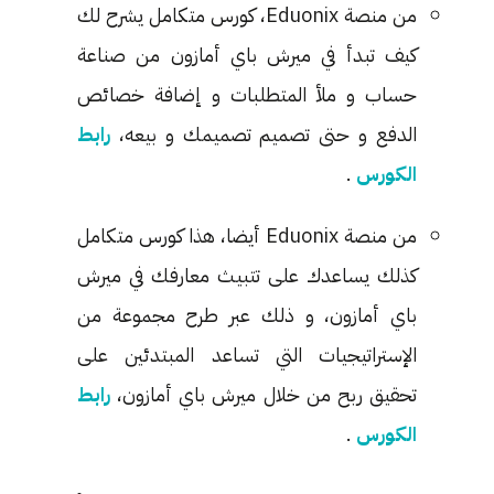
من منصة Eduonix، كورس متكامل يشرح لك
كيف تبدأ في ميرش باي أمازون من صناعة
حساب و ملأ المتطلبات و إضافة خصائص
الدفع و حتى تصميم تصميمك و بيعه،
رابط
الكورس
.
من منصة Eduonix أيضا، هذا كورس متكامل
كذلك يساعدك على تتبيث معارفك في ميرش
باي أمازون، و ذلك عبر طرح مجموعة من
الإستراتيجيات التي تساعد المبتدئين على
تحقيق ربح من خلال ميرش باي أمازون،
رابط
الكورس
.