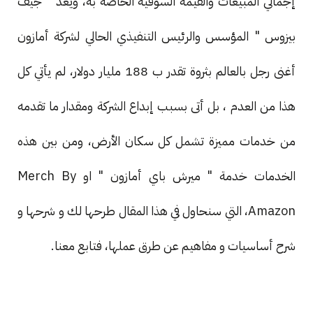
إجمالي المبيعات والقيمة السوقية الخاصة به، ويعد " جيف
بيزوس " المؤسس والرئيس التنفيذي الحالي لشركة أمازون
أغنى رجل بالعالم بثروة تقدر ب 188 مليار دولار، لم يأتي كل
هذا من العدم ، بل أتى بسبب إبداع الشركة ومقدار ما تقدمه
من خدمات مميزة تشمل كل سكان الأرض، ومن بين هذه
الخدمات خدمة " ميرش باي أمازون " او Merch By
Amazon، التي سنحاول في هذا المقال طرحها لك و شرحها و
شرح أساسيات و مفاهيم عن طرق عملها، فتابع معنا.