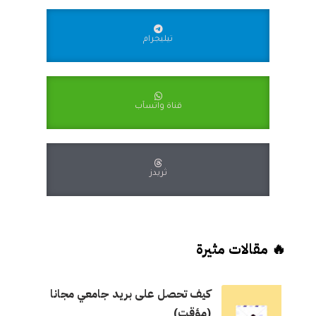
تيليجرام
قناة واتسآب
ثريدز
🔥 مقالات مثيرة
كيف تحصل على بريد جامعي مجانا
(مؤقت)