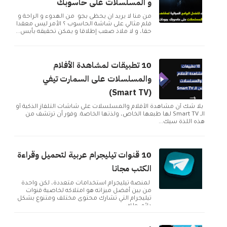
و المسلسلات على حاسوبك
من منا لا يريد ان يحظى بجو من الهدوء و الراحة و
فلم مثالي على شاشة الحاسوب ؟ الأمر ليس معقدا
حقا، و لا ملاذ صعب إطلاقا و يمكن تحقيقه بأبس...
10 تطبيقات لمشاهدة الأفلام
والمسلسلات على السمارت تيفي
(Smart TV)
بلا شك أن مشاهدة الأفلام والمسلسلات على شاشات التلفاز الذكية أو
الـ Smart TV لها طبعها الخاص، ولذتها الخاصة. وفور أن ترتشف من
هذه اللذة سيك...
10 قنوات تيليجرام عربية لتحميل وقراءة
الكتب مجانا
لمنصة تيليجرام استخدامات متعددة، لكن واحدة
من بين أفضل ميزاته هو امتلاكه لخاصية قنوات
تيليجرام التي تشارك محتوى مختلف ومتنوع بشكل
دائم. ولك...