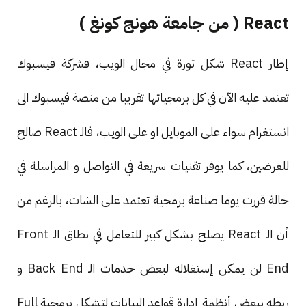
React ( من جامعة هونج كونغ )
إطار React شكل ثورة في مجال الويب، فشركة فيسبوك
تعتمد عليه الآن في كل برمجياتها تقريبا من منصة فيسبوك الى
انستغرام سواء على الموبايل او على الويب، فالـ React صالح
للغرضين، كما يوفر تقنيات سريعة في التواصل و المراسلة في
حالة قررت يوما صناعة برمجية تعتمد على الشات، بالرغم من
أن الـ React يصلح بشكل كبير للتعامل في نطاق الـ Front
End لن يمكن إستغلاله لبعض خدمات الـ Back End و
ربطه ببعض أنظمة إدارة قواعد البيانات لتشكل برمجية Full