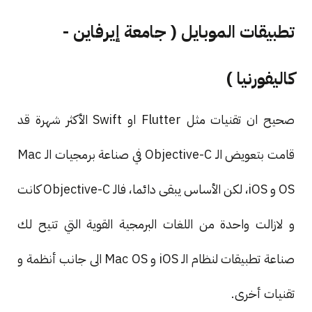
تطبيقات الموبايل ( جامعة إيرفاين -
كاليفورنيا )
صحيح ان تقنيات مثل Flutter او Swift الأكثر شهرة قد
قامت بتعويض الـ Objective-C في صناعة برمجيات الـ Mac
OS و iOS، لكن الأساس يبقى دائما، فالـ Objective-C كانت
و لازالت واحدة من اللغات البرمجية القوية التي تتيح لك
صناعة تطبيقات لنظام الـ iOS و Mac OS الى جانب أنظمة و
تقنيات أخرى.