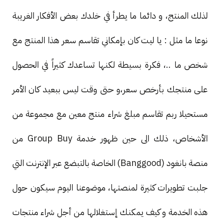
لذلك المنتج، و دائما ما يطرأ في خلدك بعض الأفكار الغريبة
نوعا ما مثل : يا ليت كان بإمكاني تقاسم سعر هذا المنتج مع
شخص ما ..، فكرة بسيطة لكنها تساعدك كثيراً في الحصول
على منتجك بأرخص سعر،و حتى وقت ليس ببعيد كان الأمر
مستحيلا ربم تقاسم مبلغ شراء منتج معين مع مجموعة من
الأشخاص، ذلك الى حين ظهور خدمة Group Buy من
منصة بانغود (Banggood) الخاصة بالتبضع عبر الإنترنت التي
جلبت تطويرات كثيرة لمنصتها، موضوعنا اليوم سيكون حول
هذه الخدمة و كيف يمكنك إستغلالها من أجل شراء منتجات