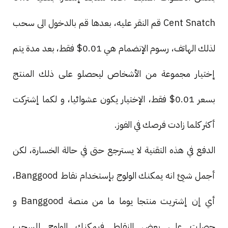
Cent Snatch قم النقر عليه، بعدها قم بالدخول الى سحب
لذلك الهاتف، رسوم الإنضمام هي 0.01$ فقط، بعد مدة يتم
إختيار مجموعة من الأشخاص ليحصلو على ذلك المنتج
بسعر 0.01$ فقط، الإختيار يكون عشوائيا، و لكما إشتركت
أكثر كلما زادت فرصك في الفوز.
الدفع في هذه التقنية لا يسترجع حتى في حالة الخسارة، لكن
أجمل شيئ انه يمكنك الولوج بإستخدام نقاط Banggood،
أي إن إشتريت منتجا يوما ما من منصة Banggood و
حصلت على بعض النقاط فيمكنك الولوج للسحب