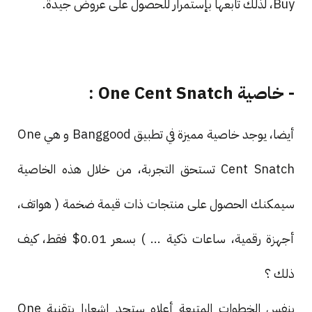
Buy، لذلك تابعها بإستمرار للحصول على عروض جيدة.
- خاصية One Cent Snatch :
أيضا، يوجد خاصية مميزة في تطبيق Banggood و هي One
Cent Snatch تستحق التجربة، من خلال هذه الخاصية
سيمكنك الحصول على منتجات ذات قيمة ضخمة ( هواتف،
أجهزة رقمية، ساعات ذكية ... ) بسعر 0.01$ فقط، كيف
ذلك ؟
بنفس الخطوات المتبعة أعلاه ستجد إشعارا بتقنية One