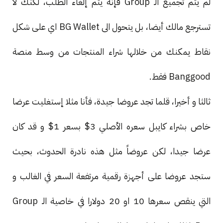
لم يتم تجميع الـ Group فإنه يتم إلغاء الطلب، لكنك لا
تسترجع مالك أيضا، بل يتحول الى BG Wallet اي على شكل
نقاط يمكنك من خلالها شراء المنتجات من وسط منصة
Banggood فقط.
ثالثا و أخيرا، قلما تجد عروضا جيدة، فأنا مثلا إستغليت عرضا
خاص بشراء كايبل سعره الأصلي 3$ بسعر 1$ و قد كان
عرضا جيدا، لكن عروضاً مثل هذه نادرة الحدوث، بحيث
ستجد عروضا على أجهزة رقمية مرتفعة السعر في الغالب و
التي ينقص سعرها 10 او 20 دولارا في خاصية الـ Group