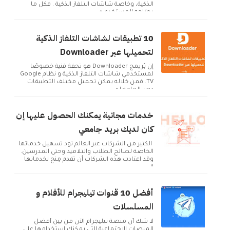
الذكية، وخاصة شاشات التلفاز الذكية . فكل ما
يحتاجه المستخدم ه...
10 تطبيقات لشاشات التلفاز الذكية
لتحميلها عبر Downloader
إن بُريمج Downloader هو تحفة فنية خصوصًا
لمستخدمي شاشات التلفاز الذكية و نظام Google
TV. فمن خلاله يمكن تحميل مختلف التطبيقات
دون الحاجة لم...
خدمات مجانية يمكنك الحصول عليها إن
كان لديك بريد جامعي
الكثير من الشركات عبر العالم تود تسهيل خدماتها
الخاصة لصالح الطلاب والتلاميذ وحتى المدرسين.
وقد اعتادت هذه الشركات أن تقدم مِنح لخدماتها
ال...
أفضل 10 قنوات تيليجرام للأفلام و
المسلسلات
لا شك أن منصة تيليجرام الآن من بين أفضل
المنصات الإجتماعية التي يمكنك إستخدامها على