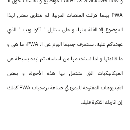
و Stackoverflow قد أطلقت مواضيع و نقاشات حول الـ
PWA بينما لازالت المنصات العربية لم تتطرق بعض لهذا
الموضوع إلا القلة منها، و على ستايل " أكوا ويب " الذي
عودناكم عليه، سنتعرف جميعا اليوم عن الـ PWA، ما هي و
ما فائدتها و لما نستخدمها من أساسه، ثم نبذة بسيطة عن
الميكانيكيات التي تشتغل بها هذه الأخيرة، و بعض
الفيديوهات المقترحة للبدئ في صناعة برمجيات PWA كذلك
إن اثارتك الفكرة قليلا.