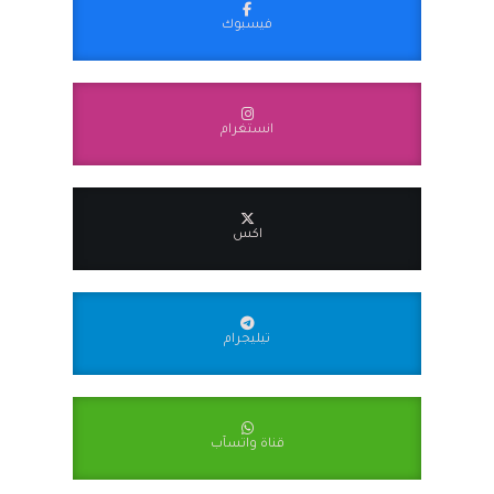
فيسبوك
انستغرام
اكس
تيليجرام
قناة واتسآب