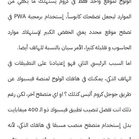
الولوج لموقع واحد فقط في كروم يستهلك ما يكفي من
الموارد ليجعل تصفحك كابوساً، إستخدام برمجية PWA في
تصفح موقع محدد يعني الخفض الكبير لإستهلاك موارد
الحاسوب و تقليله كثيرا، الأمر سيان بالنسبة للهاتف أيضا.
اما السبب الرئيسي الثاني فهو إعتيادنا على التطبيقات في
الهاتف الذكي، يمكنك في هاتفك الولوج لمنصة فيسبوك عن
طريق جوجل كروم أليس كذلك ؟ او اي متصفح آخر، لكن رغم
ذلك انت تفضل تنصيب تطبيق فيسبوك ذو الـ 400 ميغابايت
بدل إستخدام متصفح منصب مسبقا في هاتفك الذكي، لأنه