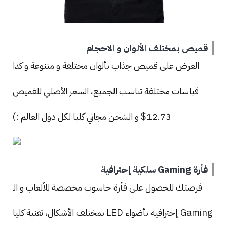
قميص بمختلف الألوان و الاحجام
العرض على قميص جذاب بألوان مختلفة و متنوعة و كذا
قياسات مختلفة تناسب الجميع، السعر الأصلي للقميص
12.73$ و الشحن مجاني كليا لكل دول العالم :)
فأرة Gaming سلكية إحترافية
فرصتك للحصول على فأرة حاسوب مخصصة للألعاب و الـ
Gaming إحترافية بأضواء LED بمختلف الأشكال، تقنية كليا