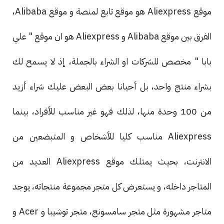
موقع Aliexpress هو موقع تابع لمنصة و موقع Alibaba،
الفرق بين موقع Alibaba و Aliexpress هو ان موقع " علي
بابا " مخصص للشركات او الشراء بالجملة، إذ لا يسمح لك
بشراء منتج واحد، بل أحيانا بعض البعض عليك شراء أزيد
من 100 وحدة منها، لذلك فهو غير مناسب للأفراد، بينما
Aliexpress مناسب كليا للأشخاص و المتبضعين من
الانترنت، بحيث يمتلك موقع Aliexpress العديد من
المتاجر داخله، و يستعرض كل متجر مجموعة منتجاته، يوجد
متاجر مشهورة مثل متجر سامسونج، متجر توشيبا و Acer و