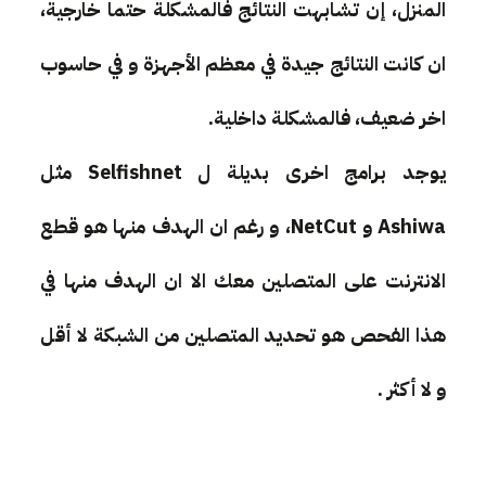
المنزل، إن تشابهت النتائج فالمشكلة حتما خارجية،
ان كانت النتائج جيدة في معظم الأجهزة و في حاسوب
اخر ضعيف، فالمشكلة داخلية.
يوجد برامج اخرى بديلة ل Selfishnet مثل
Ashiwa و NetCut، و رغم ان الهدف منها هو قطع
الانترنت على المتصلين معك الا ان الهدف منها في
هذا الفحص هو تحديد المتصلين من الشبكة لا أقل
و لا أكثر .