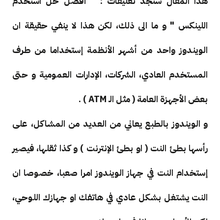
هذا المقال سنجد تعليقات : " أفضل حل استخدم
اللينكس " و ما الى ذلك، لكن هذا لا ينفي حقيقة ان
الويندوز واحد من أشهر الأنظمة إستخداما من طرف
المستخدم العادي، الشركات، الإدارات العمومية و حتى
بعض الأجهزة العامة ( مثل الـ ATM ) .
و الويندوز بالطبع يعاني من العديد من المشاكل، على
رأسها بطئ النت ( او بطئ الإنترنت ) و كذا ثقلها، فيصير
إستخدام النت في جهاز الويندوز امرا صعبا، خصوصا ان
النت يشتغل بشكل عادي في هاتفك او جهازك اللوحي،