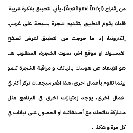
من إقتراح (Āņøñymė Īnťęl)، يأتي التطبيق بفكرة غريبة
قليلا، يقوم التطبيق بتقديم شجرة بسيطة على غرسها
إلكترونيا، إذا ما خرجت من التطبيق لغرض تصفح
الفيسبوك او موقع اخر، تموت الشجرة، المطلوب هنا
هو الإبتعاد عن هوسك بالهاتف و مراقبة الشجرة تنمو
بينما تقوم بأعمال اخرى، هذا الأمر سيجعلك تركز أكثر في
اعمال اخرى، يوجد إمتيازات اخرى في البرنامج مثل
مشاركة نتائجك مع أصدقائك او الحصول على نباتات في
كل مرة و هكذا .