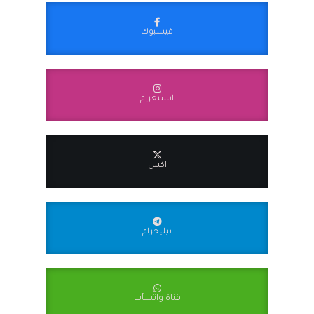
فيسبوك
انستغرام
اكس
تيليجرام
قناة واتسآب