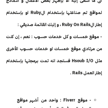
الى ما اسعى إليه الا بإظهار بعض الأعمال و النماذج
لمواقع تم صناعتها بإستخدام الRuby او بإستخدام
إطار الRuby On Rails ، و إليك القائمة صديقي :
- موقع خمسات و كل خدمات حسوب : نعم ، إن كنت
من مرتادي موقع خمسات او خدمات حسوب الأخرى
مثل Hsoub I/O فستجد انه تمت برمجتها بإستخدام
إطار العمل Rails .
- موقع Fiverr : واحد من أشهر مواقع