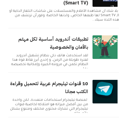
(Smart TV)
بلا شك أن مشاهدة الأفلام والمسلسلات على شاشات التلفاز الذكية أو
الـ Smart TV لها طبعها الخاص، ولذتها الخاصة. وفور أن ترتشف من
هذه اللذة سيك...
تطبيقات أندرويد أساسية لكل مهتم
بالأمان والخصوصية
لقد استخدمتُ هاتف ذكي بنظام تشغيل أندرويد
لفترة طويلة من الزمن، و إحدى أبرز نقاط قوة هذا
النظام تكمن في مرونته الكبيرة وإمكانية تخصيصه
بما ...
10 قنوات تيليجرام عربية لتحميل وقراءة
الكتب مجانا
لمنصة تيليجرام استخدامات متعددة، لكن واحدة
من بين أفضل ميزاته هو امتلاكه لخاصية قنوات
تيليجرام التي تشارك محتوى مختلف ومتنوع بشكل
دائم. ولك...