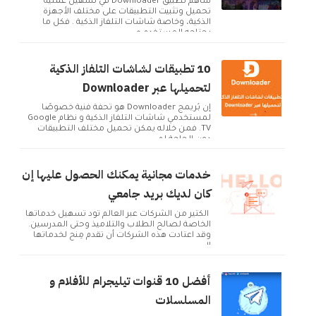
ساهم تطبيق Downloader في تسهيل عملية
تحميل وتثبيت التطبيقات على مختلف الأجهزة
الذكية، وخاصة شاشات التلفاز الذكية . فكل ما
يحتاجه المستخدم ه...
10 تطبيقات لشاشات التلفاز الذكية
لتحميلها عبر Downloader
إن بُريمج Downloader هو تحفة فنية خصوصًا
لمستخدمي شاشات التلفاز الذكية و نظام Google
TV. فمن خلاله يمكن تحميل مختلف التطبيقات
دون الحاجة لم...
خدمات مجانية يمكنك الحصول عليها إن
كان لديك بريد جامعي
الكثير من الشركات عبر العالم تود تسهيل خدماتها
الخاصة لصالح الطلاب والتلاميذ وحتى المدرسين.
وقد اعتادت هذه الشركات أن تقدم مِنح لخدماتها
ال...
أفضل 10 قنوات تيليجرام للأفلام و
المسلسلات