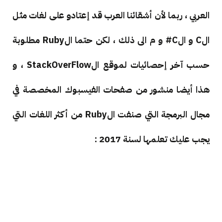
العربي ، ربما لأن أشقائنا العرب قد إعتادو على لغات مثل
الC و الC# و م الى ذلك ، لكن حتما الRuby مطلوبة
حسب آخر إحصائيات لموقع الStackOverFlow ، و
هذا أيضا منشور من صفحات الفيسبوك المخصصة في
مجال البرمجة التي صنفت الRuby من أكثر اللغات التي
يجب عليك تعلمها لسنة 2017 :