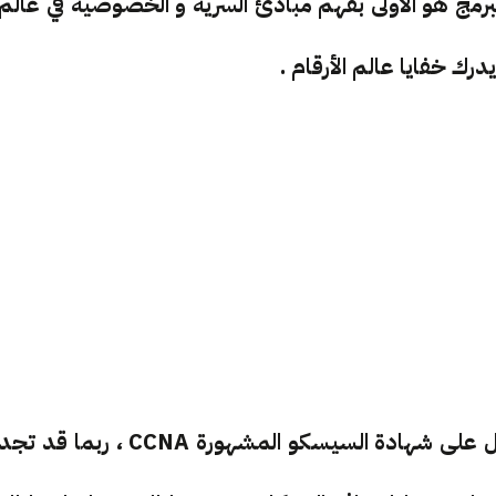
برمج هو الاولى بفهم مبادئ السرية و الخصوصية في عالم
يدرك خفايا عالم الأرقام .
هذا الكتاب سيرشدك الى الطريقة الصحيحة للحصول على شهادة السيسكو المشهورة CCNA ، ربما قد تج