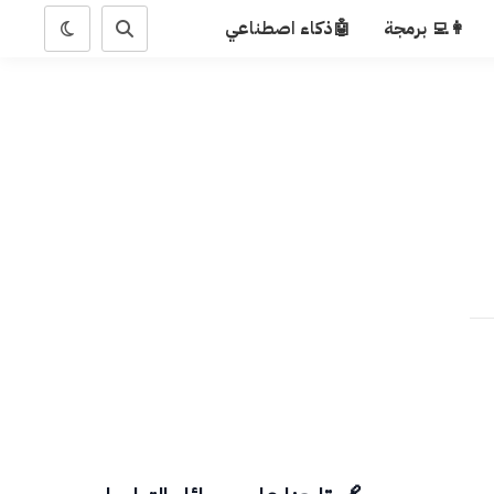
👩‍💻 برمجة
🤖ذكاء اصطناعي