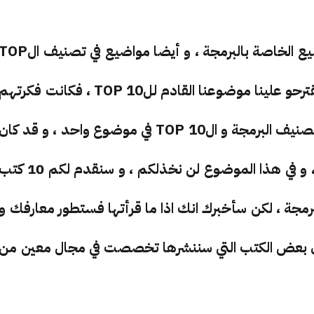
لطالما قدمنا في موقعنا مجموعة جيدة من المواضيع الخاصة بالبرمجة ، و أيضا مواضيع في تصنيف ال
10 ، بعد أن طرحنا على الأصدقاء في الصفحة أن يقترحو علينا موضوعنا القادم للTOP 10 ، فكانت فكرته
تقديم 10 كتب في مجال البرمجة ، اي اننا سنجمع تصنيف البرمجة و الTOP 10 في موضوع واحد ، و قد كان
الأمر جيدا بالنسبة لنا ، و نحن على وعودنا بالطبع ، و في هذا الموضوع لن نخذلكم ، و سنقدم لكم 10 
برمجة ، لكن سأخبرك انك اذا ما قرأتها فستطور معارفك و
ن بعض الكتب التي سننشرها تخصصت في مجال معين من