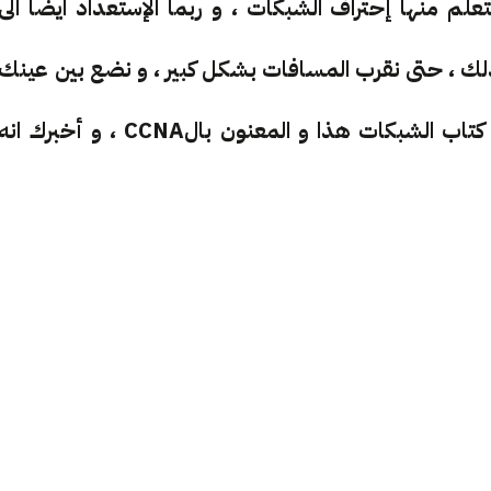
لم منها إحتراف الشبكات ، و ربما الإستعداد ايضا الى
لك ، حتى نقرب المسافات بشكل كبير ، و نضع بين عينك
أهدافك بأسرع ما يمكن ، فإنني إستعرض عليك كتاب الشبكات هذا و المعنون بالCCNA ، و أخبرك ان