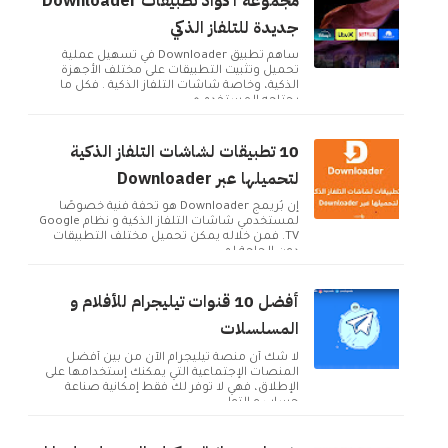
مجموعة أكواد تطبيقات Downloader
جديدة للتلفاز الذكي
ساهم تطبيق Downloader في تسهيل عملية
تحميل وتثبيت التطبيقات على مختلف الأجهزة
الذكية، وخاصة شاشات التلفاز الذكية . فكل ما
يحتاجه المستخدم ه...
10 تطبيقات لشاشات التلفاز الذكية
لتحميلها عبر Downloader
إن بُريمج Downloader هو تحفة فنية خصوصًا
لمستخدمي شاشات التلفاز الذكية و نظام Google
TV. فمن خلاله يمكن تحميل مختلف التطبيقات
دون الحاجة لم...
أفضل 10 قنوات تيليجرام للأفلام و
المسلسلات
لا شك أن منصة تيليجرام الآن من بين أفضل
المنصات الإجتماعية التي يمكنك إستخدامها على
الإطلاق، فهي لا توفر لك فقط إمكانية صناعة
حساب و التوا...