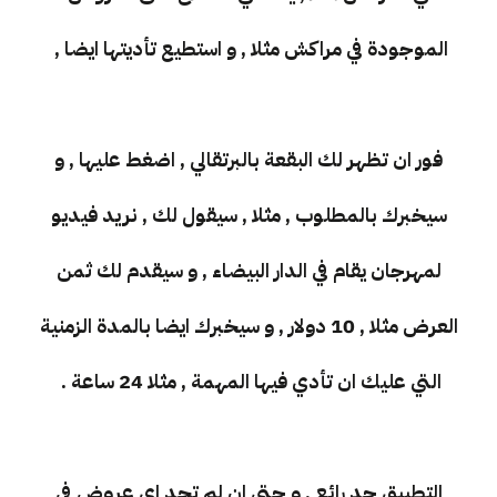
الموجودة في مراكش مثلا , و استطيع تأديتها ايضا ,
فور ان تظهر لك البقعة بالبرتقالي , اضغط عليها , و
سيخبرك بالمطلوب , مثلا , سيقول لك , نريد فيديو
لمهرجان يقام في الدار البيضاء , و سيقدم لك ثمن
العرض مثلا , 10 دولار , و سيخبرك ايضا بالمدة الزمنية
التي عليك ان تأدي فيها المهمة , مثلا 24 ساعة .
التطبيق جد رائع , و حتى ان لم تجد اي عروض في