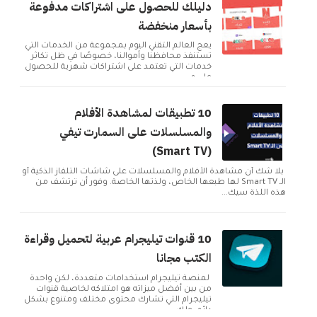
دليلك للحصول على اشتراكات مدفوعة
بأسعار منخفضة
يعج العالم التقني اليوم بمجموعة من الخدمات التي
تستنفذ محافظنا وأموالنا، خصوصًا في ظل تكاثر
خدمات التي تعتمد على اشتراكات شهرية للحصول
على م...
10 تطبيقات لمشاهدة الأفلام
والمسلسلات على السمارت تيفي
(Smart TV)
بلا شك أن مشاهدة الأفلام والمسلسلات على شاشات التلفاز الذكية أو
الـ Smart TV لها طبعها الخاص، ولذتها الخاصة. وفور أن ترتشف من
هذه اللذة سيك...
10 قنوات تيليجرام عربية لتحميل وقراءة
الكتب مجانا
لمنصة تيليجرام استخدامات متعددة، لكن واحدة
من بين أفضل ميزاته هو امتلاكه لخاصية قنوات
تيليجرام التي تشارك محتوى مختلف ومتنوع بشكل
دائم. ولك...