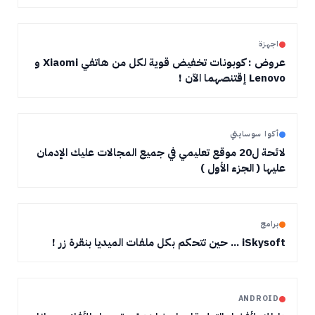
اجهزة
عروض : كوبونات تخفيض قوية لكل من هاتفي Xiaomi و
Lenovo إقتنصهما الآن !
أكوا سوسايتي
لائحة ل20 موقع تعليمي في جميع المجالات عليك الإدمان
عليها ( الجزء الأول )
برامج
iSkysoft ... حين تتحكم بكل ملفات الميديا بنقرة زر !
ANDROID