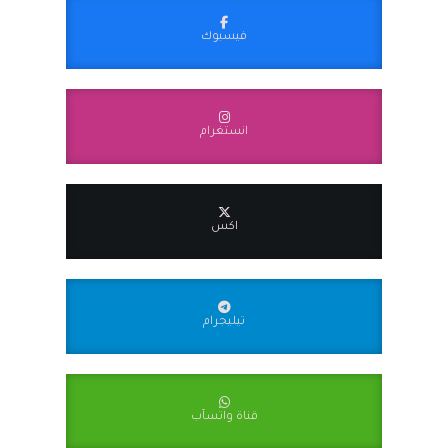
فيسبوك
انستغرام
اكس
تيليجرام
قناة واتسآب