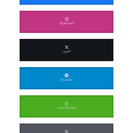
انستغرام
اكس
تيليجرام
قناة واتسآب