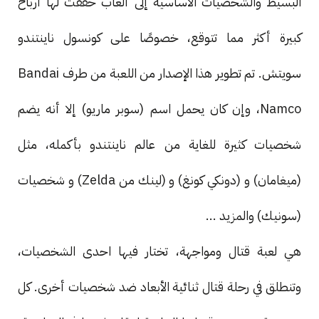
البسيط والشخصيات الأساسية إلى ألعاب حققت لها أرباح
كبيرة أكثر مما تتوقع، خصوصًا على كونسول ناينتندو
سويتش. تم تطوير هذا الإصدار من اللعبة من طرف Bandai
Namco، وإن كان يحمل اسم (سوبر ماريو) إلا أنه يضم
شخصيات كثيرة للغاية من عالم ناينتندو بأكمله، مثل
(ميغامان) و (دونكي كونغ) و (لينك من Zelda) و شخصيات
(سونيك) والمزيد ...
هي لعبة قتال ومواجهة، تختار فيها احدى الشخصيات،
وتنطلق في رحلة قتال ثنائية الأبعاد ضد شخصيات أخرى. كل