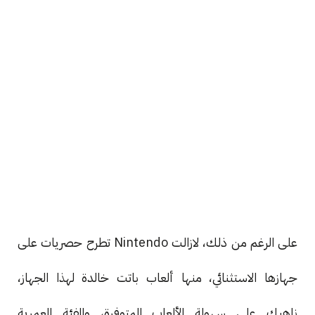
على الرغم من ذلك، لازالت Nintendo تطرح حصريات على
جهازها الاستثنائي، منها ألعاب باتت خالدة لهذا الجهاز،
ناهيك على سهولة الألعاب المتوفرة، والفئة العمرية