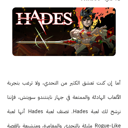
أما إن كنت تعشق الكثير من التحدي، ولا ترغب بتجربة
الألعاب الهادئة والممتعة في جهاز ناينتندو سويتش، فإننا
نرشح لك لعبة Hades. تصنف لعبة Hades أنها لعبة
Rogue-Like مليئة بالتحدي والمغامرة، ومتشبعة بالقصة