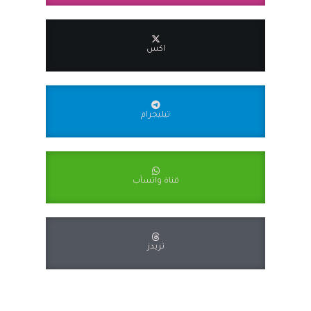
اكس
تيليجرام
قناة واتسآب
ثريدز