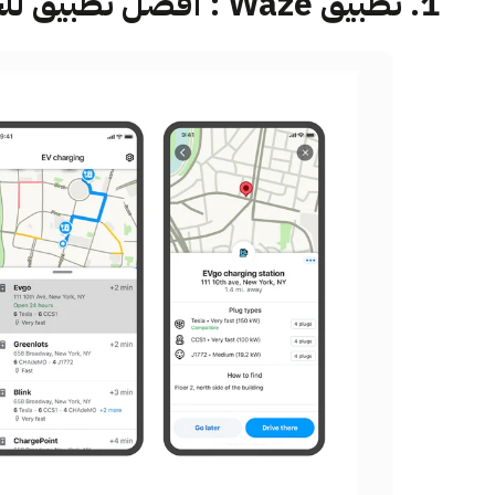
1. تطبيق Waze : أفضل تطبيق للخرائط