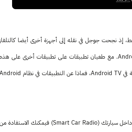
، إذ نجحت جوجل في نقله إلى أجهزة أخرى أيضا كالتلفاز
باسم Android TV وكذا السيارات باسم Android Auto. مع طغيان تطبيقات على تطبيقات أخرى على هذه
الأجهزة. فتطبيقات المشاهدة مثلًا تعتبر ركيزة أساسية في Android TV، فماذا عن التطبيقات في نظام droid
إن كنت تمتلك سيارة بنظام داخلي ذكي، أو جهاز ذكي داخل سيارتك (Smart Car Radio) فيمكنك الاستفادة من