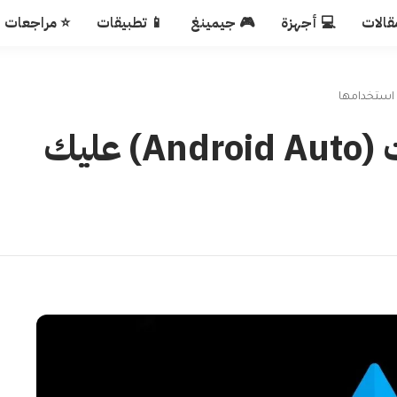
قالات
💻 أجهزة
🎮 جيمينغ
📱 تطبيقات
⭐ مراجعات
7 تطبيقات أندرويد للسيارات (Android Auto) عليك