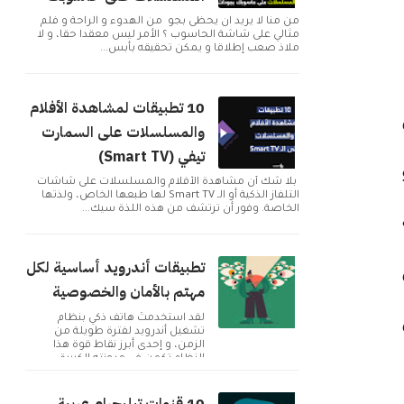
من منا لا يريد ان يحظى بجو من الهدوء و الراحة و فلم
مثالي على شاشة الحاسوب ؟ الأمر ليس معقدا حقا، و لا
ملاذ صعب إطلاقا و يمكن تحقيقه بأبس...
10 تطبيقات لمشاهدة الأفلام
والمسلسلات على السمارت
تيفي (Smart TV)
و
بلا شك أن مشاهدة الأفلام والمسلسلات على شاشات
التلفاز الذكية أو الـ Smart TV لها طبعها الخاص، ولذتها
الخاصة. وفور أن ترتشف من هذه اللذة سيك...
تطبيقات أندرويد أساسية لكل
مهتم بالأمان والخصوصية
ق
لقد استخدمتُ هاتف ذكي بنظام
تشغيل أندرويد لفترة طويلة من
الزمن، و إحدى أبرز نقاط قوة هذا
النظام تكمن في مرونته الكبيرة
وإمكانية تخصيصه بما ...