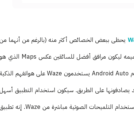
W
يحظى ببعض الخصائص أكثر منه (بالرغم من أنهما من
نفس الشركة وهي جوجل) وذلك لأن Waze تم تصميمه ليكون مرافق أفضل للسائقين عكس Maps الذي ه
منصة خرائط بشكل أساسي. حتى من لا يمتلكون نظام Android Auto يستخدمون Waze على هواتفهم الذكية
د يصادفونها على الطريق. سيكون استخدام التطبيق أسهل
وأفضل على جهاز Android Auto بكثير. خصوصًا باستخدام التلميحات الصوتية مباشرة من Waze. إنه تطبي