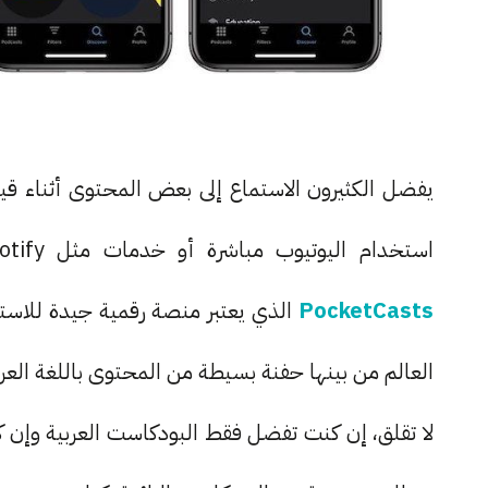
يفضل الكثيرون الاستماع إلى بعض المحتوى أثناء قي
استخدام اليوتيوب مباشرة أو خدمات مثل Spotify و Youtube Music. لكن ترشحينا سيكون لتطبيق
PocketCasts
العالم من بينها حفنة بسيطة من المحتوى باللغة العر