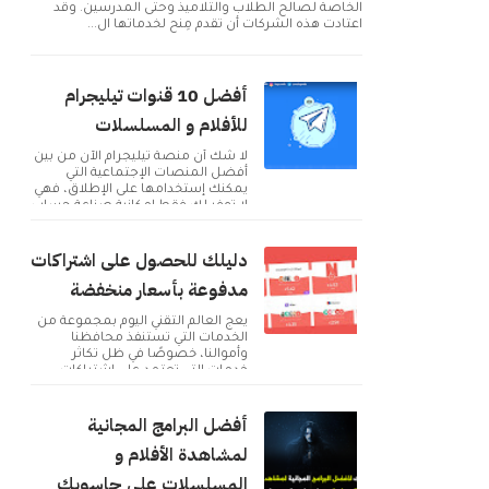
الخاصة لصالح الطلاب والتلاميذ وحتى المدرسين. وقد
اعتادت هذه الشركات أن تقدم مِنح لخدماتها ال...
أفضل 10 قنوات تيليجرام
للأفلام و المسلسلات
لا شك أن منصة تيليجرام الآن من بين
أفضل المنصات الإجتماعية التي
يمكنك إستخدامها على الإطلاق، فهي
لا توفر لك فقط إمكانية صناعة حساب
و التوا...
دليلك للحصول على اشتراكات
مدفوعة بأسعار منخفضة
يعج العالم التقني اليوم بمجموعة من
الخدمات التي تستنفذ محافظنا
وأموالنا، خصوصًا في ظل تكاثر
خدمات التي تعتمد على اشتراكات
شهرية للحصول على م...
أفضل البرامج المجانية
لمشاهدة الأفلام و
المسلسلات على حاسوبك