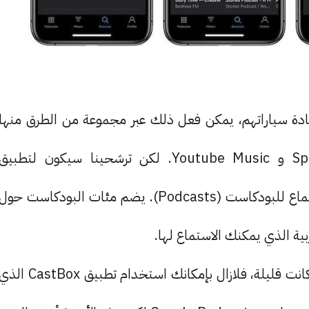
ادة سياراتهم، يمكن فعل ذلك عبر مجموعة من الطرق منها
الذي يعتبر منصة رقمية جيدة للاستماع للبودكاست (Podcasts). يضم مئات البودكاست حول
بية الذي يمكنك الاستماع لها.
لا تقلق، إن كنت تفضل فقط البودكاست العربية وإن كانت قليلة، فلازال بإمكانك استخدام تطبيق CastBox ا