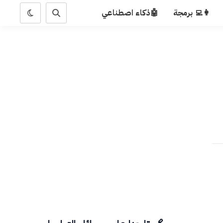
👩‍💻 برمجة
🤖ذكاء اصطناعي