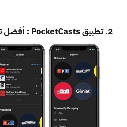
2. تطبيق PocketCasts : أفضل تطبيق للاستماع للبودكاست