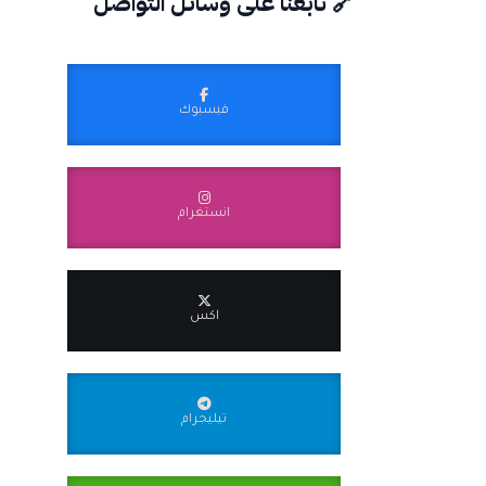
🔗 تابعنا على وسائل التواصل
فيسبوك
انستغرام
اكس
تيليجرام