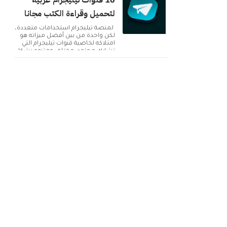
10 قنوات تيليجرام عربية
لتحميل وقراءة الكتب مجانا
لمنصة تيليجرام استخدامات متعددة،
لكن واحدة من بين أفضل ميزاته هو
امتلاكه لخاصية قنوات تيليجرام التي
تشارك محتوى مختلف ومتنوع بشكل
دائم. ولك...