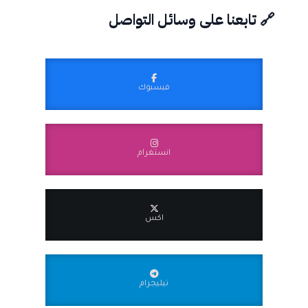
🔗 تابعنا على وسائل التواصل
فيسبوك
انستغرام
اكس
تيليجرام